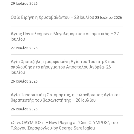
29 Ιουλίου 2026
Οσία Ειρήνη η Χρυσοβαλάντου – 28 Ιουλίου
28 Ιουλίου 2026
Άγιος Παντελεήμων ο Μεγαλομάρτυς και Ιαματικός – 27
Ιουλίου
27 Ιουλίου 2026
Αγία Ωραιοζήλη, η μορφωμένη Αγία του 1ου αι. μΧ που
ακολούθησε το κήρυγμα του Απόστολου Ανδρέα- 26
Ιουλίου
26 Ιουλίου 2026
Αγία Παρασκευή η Οσιομάρτυς, η φιλάνθρωπος Αγία και
θεραπευτής του βασανιστή της – 26 Ιουλίου
26 Ιουλίου 2026
«Σινέ ΟΛΥΜΠΟΣ»! – Now Playing at “Cine OLYMPOS”, του
Γιώργου Σαράφογλου-by George Sarafoglou