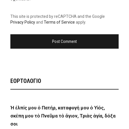
This site is protected by reCAPTCHA and the Google
Privacy Policy
and
Terms of Service
apply.
ΕΟΡΤΟΛΟΓΙΟ
Ἡ ἐλπίς μου ὁ Πατήρ, καταφυγή μου ὁ Υἱός,
σκέπη μου τὸ Πνεῦμα τὸ ἅγιον, Τριὰς ἁγία, δόξα
σοι