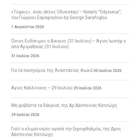
«Τύψεις»…ένας άλλος Οδυσσέας! – Nolan’s “Odysseus”,
του Γιώργου Σαράφογλου-by George Sarafoglou
1 Αυγούστου 2026
Όσιος Ευδόκιμος ο Δίκαιος (31 Ιουλίου) – Άγιος Ιωσήφ ο
από Αριμαθαίας (31 Ιουλίου)
31 Ιουλίου 2026
Για τα πανηγύρια, της Αναστασίας Φωκά
30 Ιουλίου 2026
Άγιος Καλλίνικος – 29 Ιουλίου
29 Ιουλίου 2026
Μη φοβάστε τα δάκρυα!, της Δρ Δέσποινας Κατσώχη
29 Ιουλίου 2026
Γιατί ο κλιματισμός αγαπά την ξηροφθαλμία;, της Δρος
Δέσποινας Κατσώχη