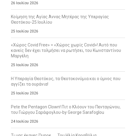
26 Ιουλίου 2026
Κοίμηση της Αγίας Άννας Μητέρας της Υπεραγίας
Θεοτόκου-25 Ιουλίου
25 Ιουλίου 2026
«Χώρος Covid Free» = «Χώρος χωρίς Covid»! Αυτό που
κανείς δεν έχει τολμήσει να ρωτήσει, του Κωνσταντίνου
Μαργέλη
25 Ιουλίου 2026
Η Υπεραγία Θεοτόκος, τα Θεοτοκονύμια και ο ύμνος που
αγγίζει τα ουράνια!
25 Ιουλίου 2026
Pete the Pentagon Clown! Πιτ ο Κλόουν του Πενταγώνου,
του Γιώργου Σαράφογλου-by George Sarafoglou
24 Ιουλίου 2026
Τι μας έκανες Όμηρε … , Του Ηλία Καραβόλια