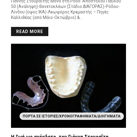
Γιάννης Στουραΐτης Μόνο στη Ρόδο: Αποστόλου Παύλου
50 (Ανάληψη)-Βενετοκλέων (Στάδιο ΔΙΑΓΟΡΑΣ)-Ρόδου-
Λίνδου (ύψος ΙΚΑ)-Λεωφόρος Κρεμαστής – Πηγές
Καλλιθέας (από Μάιο-Οκτώβριο) &…
READ MORE
ΠΌΡΤΑ ΣΕ ΙΣΤΟΡΊΕΣ/ΧΡΟΝΟΓΡΑΦΉΜΑΤΑ/ΔΙΗΓΉΜΑΤΑ
Η ζωή ως ανέκδοτο, του Γιάννη Στουραΐτη