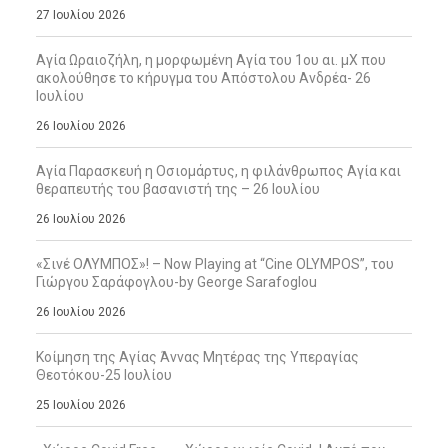
27 Ιουλίου 2026
Αγία Ωραιοζήλη, η μορφωμένη Αγία του 1ου αι. μΧ που
ακολούθησε το κήρυγμα του Απόστολου Ανδρέα- 26
Ιουλίου
26 Ιουλίου 2026
Αγία Παρασκευή η Οσιομάρτυς, η φιλάνθρωπος Αγία και
θεραπευτής του βασανιστή της – 26 Ιουλίου
26 Ιουλίου 2026
«Σινέ ΟΛΥΜΠΟΣ»! – Now Playing at “Cine OLYMPOS”, του
Γιώργου Σαράφογλου-by George Sarafoglou
26 Ιουλίου 2026
Κοίμηση της Αγίας Άννας Μητέρας της Υπεραγίας
Θεοτόκου-25 Ιουλίου
25 Ιουλίου 2026