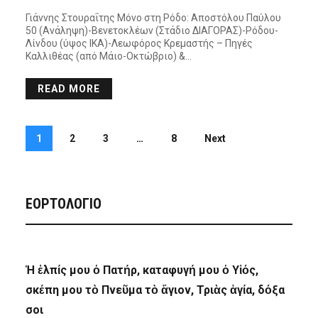
Γιάννης Στουραΐτης Μόνο στη Ρόδο: Αποστόλου Παύλου
50 (Ανάληψη)-Βενετοκλέων (Στάδιο ΔΙΑΓΟΡΑΣ)-Ρόδου-
Λίνδου (ύψος ΙΚΑ)-Λεωφόρος Κρεμαστής – Πηγές
Καλλιθέας (από Μάιο-Οκτώβριο) &…
READ MORE
1
2
3
…
8
Next
ΕΟΡΤΟΛΟΓΙΟ
Ἡ ἐλπίς μου ὁ Πατήρ, καταφυγή μου ὁ Υἱός,
σκέπη μου τὸ Πνεῦμα τὸ ἅγιον, Τριὰς ἁγία, δόξα
σοι