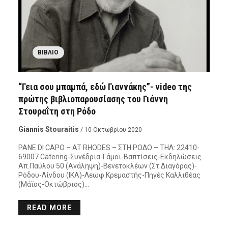
ΒΙΒΛΊΟ
“Γεια σου μπαμπά, εδώ Γιαννάκης”- video της
πρώτης βιβλιοπαρουσίασης του Γιάννη
Στουραΐτη στη Ρόδο
Giannis Stouraitis
/ 10 Οκτωβρίου 2020
PANE DI CAPO – AT RHODES – ΣΤΗ ΡΟΔΟ – ΤΗΛ: 22410-
69007 Catering-Συνέδρια-Γάμοι-Βαπτίσεις-Εκδηλώσεις
Απ.Παύλου 50 (Ανάληψη)-Βενετοκλέων (Στ.Διαγόρας)-
Ρόδου-Λίνδου (ΙΚΑ)-Λεωφ.Κρεμαστής-Πηγές Καλλιθέας
(Μάϊος-Οκτώβριος)…
READ MORE