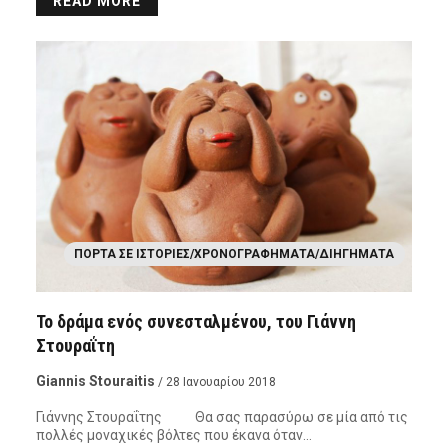
READ MORE
ΠΌΡΤΑ ΣΕ ΙΣΤΟΡΊΕΣ/ΧΡΟΝΟΓΡΑΦΉΜΑΤΑ/ΔΙΗΓΉΜΑΤΑ
Το δράμα ενός συνεσταλμένου, του Γιάννη
Στουραΐτη
Giannis Stouraitis
/ 28 Ιανουαρίου 2018
Γιάννης Στουραΐτης Θα σας παρασύρω σε μία από τις
πολλές μοναχικές βόλτες που έκανα όταν…