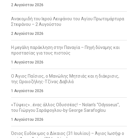
2 Αυγούστου 2026
Ανακομιδή του Ιερού Λειψάνου του Αγίου Πρωτομάρτυρα
Στεφάνου – 2 Αυγούστου
2 Αυγούστου 2026
Η μεγάλη παράκληση στην Παναγία – Πηγή δύναμης και
προστασίας για τους πιστούς
1 Αυγούστου 2026
Ο Άγιος Παΐσιος, ο Μανώλης Μητσιάς και η διάκρισις,
της Ωραιοζήλης-Τζίνας Δαβιλά
1 Αυγούστου 2026
«Τύψεις»…ένας άλλος Οδυσσέας! – Nolan’s “Odysseus”,
του Γιώργου Σαράφογλου-by George Sarafoglou
1 Αυγούστου 2026
Όσιος Ευδόκιμος ο Δίκαιος (31 Ιουλίου) – Άγιος Ιωσήφ ο