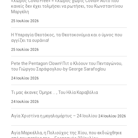
«Χώρος Covid Free» = «Χώρος χωρίς Covid»! Αυτό που
κανείς δεν έχει τολμήσει να ρωτήσει, του Κωνσταντίνου
Μαργέλη
25 Ιουλίου 2026
Η Υπεραγία Θεοτόκος, τα Θεοτοκονύμια και ο ύμνος που
αγγίζει τα ουράνια!
25 Ιουλίου 2026
Pete the Pentagon Clown! Πιτ ο Κλόουν του Πενταγώνου,
του Γιώργου Σαράφογλου-by George Sarafoglou
24 Ιουλίου 2026
Τι μας έκανες Όμηρε … , Του Ηλία Καραβόλια
24 Ιουλίου 2026
Αγία Χριστίνα η μεγαλομάρτυς – 24 Ιουλίου
24 Ιουλίου 2026
Αγία Μαρκέλλα, η Πολιούχος της Χίου, που εκδιώχθηκε