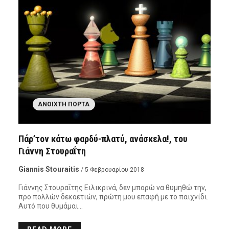
ΑΝΟΙΧΤΉ ΠΌΡΤΑ
Πάρ’τον κάτω φαρδύ-πλατύ, ανάσκελα!, του
Γιάννη Στουραΐτη
Giannis Stouraitis
/ 5 Φεβρουαρίου 2018
Γιάννης Στουραΐτης Ειλικρινά, δεν μπορώ να θυμηθώ την,
προ πολλών δεκαετιών, πρώτη μου επαφή με το παιχνίδι.
Αυτό που θυμάμαι…