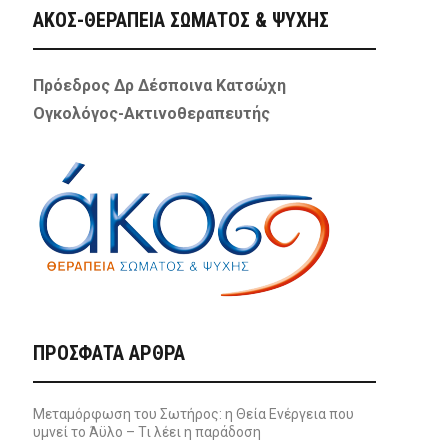
ΑΚΟΣ-ΘΕΡΑΠΕΙΑ ΣΩΜΑΤΟΣ & ΨΥΧΗΣ
Πρόεδρος Δρ Δέσποινα Κατσώχη
Ογκολόγος-Ακτινοθεραπευτής
ΠΡΌΣΦΑΤΑ ΆΡΘΡΑ
Μεταμόρφωση του Σωτήρος: η Θεία Ενέργεια που
υμνεί το Άϋλο – Τι λέει η παράδοση