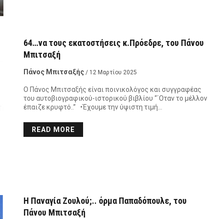
64…να τους εκατοστήσεις κ.Πρόεδρε, του Πάνου
Μπιτσαξή
Πάνος Μπιτσαξής
/ 12 Μαρτίου 2025
Ο Πάνος Μπιτσαξής είναι ποινικολόγος και συγγραφέας
του αυτοβιογραφικού-ιστορικού βιβλίου “΄Οταν το μέλλον
έπαιζε κρυφτό..” •Έχουμε την ύψιστη τιμή…
READ MORE
Η Παναγία Ζουλού;.. όρμα Παπαδόπουλε, του
Πάνου Μπιτσαξή