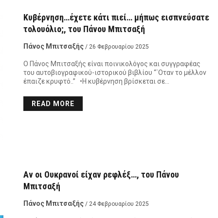
Κυβέρνηση…έχετε κάτι πιεί… μήπως εισπνεύσατε
τολουόλιο;, του Πάνου Μπιτσαξή
Πάνος Μπιτσαξής
/ 26 Φεβρουαρίου 2025
Ο Πάνος Μπιτσαξής είναι ποινικολόγος και συγγραφέας
του αυτοβιογραφικού-ιστορικού βιβλίου “΄Οταν το μέλλον
έπαιζε κρυφτό..” •Η κυβέρνηση βρίσκεται σε…
READ MORE
Αν οι Ουκρανοί είχαν ρεφλέξ…, του Πάνου
Μπιτσαξή
Πάνος Μπιτσαξής
/ 24 Φεβρουαρίου 2025