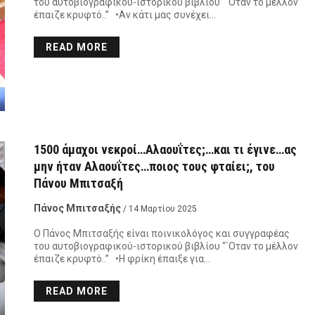
του αυτοβιογραφικού-ιστορικού βιβλίου “΄Οταν το μέλλον
έπαιζε κρυφτό..” •Αν κάτι μας συνέχει…
READ MORE
1500 άμαχοι νεκροί…Αλαουΐτες;…και τι έγινε…ας
μην ήταν Αλαουΐτες…ποιος τους φταίει;, του
Πάνου Μπιτσαξή
Πάνος Μπιτσαξής
/ 14 Μαρτίου 2025
Ο Πάνος Μπιτσαξής είναι ποινικολόγος και συγγραφέας
του αυτοβιογραφικού-ιστορικού βιβλίου “΄Οταν το μέλλον
έπαιζε κρυφτό..” •Η φρίκη έπαιξε για…
READ MORE