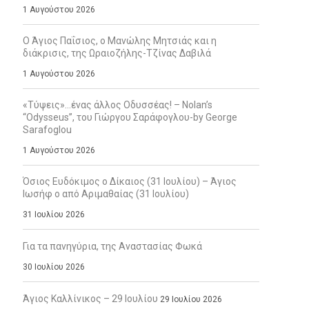
1 Αυγούστου 2026
Ο Άγιος Παΐσιος, ο Μανώλης Μητσιάς και η
διάκρισις, της Ωραιοζήλης-Τζίνας Δαβιλά
1 Αυγούστου 2026
«Τύψεις»…ένας άλλος Οδυσσέας! – Nolan’s
“Odysseus”, του Γιώργου Σαράφογλου-by George
Sarafoglou
1 Αυγούστου 2026
Όσιος Ευδόκιμος ο Δίκαιος (31 Ιουλίου) – Άγιος
Ιωσήφ ο από Αριμαθαίας (31 Ιουλίου)
31 Ιουλίου 2026
Για τα πανηγύρια, της Αναστασίας Φωκά
30 Ιουλίου 2026
Άγιος Καλλίνικος – 29 Ιουλίου
29 Ιουλίου 2026