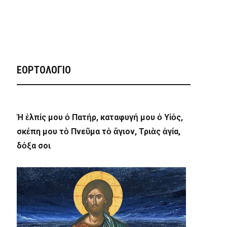
ΕΟΡΤΟΛΟΓΙΟ
Ἡ ἐλπίς μου ὁ Πατήρ, καταφυγή μου ὁ Υἱός,
σκέπη μου τὸ Πνεῦμα τὸ ἅγιον, Τριὰς ἁγία,
δόξα σοι