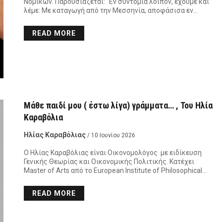
Νομικών. Παρουσιάζεται: “Εν συντομία λοιπόν, έχουμε και
λέμε: Με καταγωγή από την Μεσσηνία, αποφάσισα εν…
READ MORE
Μάθε παιδί μου ( έστω λίγα) γράμματα… , Του Ηλία
Καραβόλια
Ηλίας Καραβόλιας
/ 10 Ιουνίου 2026
Ο Ηλίας Καραβόλιας είναι Οικονομολόγος με ειδίκευση
Γενικής Θεωρίας και Οικονομικής Πολιτικής. Κατέχει
Master of Arts από το European Institute of Philosophical…
READ MORE