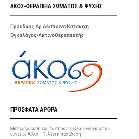
ΑΚΟΣ-ΘΕΡΑΠΕΙΑ ΣΩΜΑΤΟΣ & ΨΥΧΗΣ
Πρόεδρος Δρ Δέσποινα Κατσώχη
Ογκολόγος-Ακτινοθεραπευτής
ΠΡΌΣΦΑΤΑ ΆΡΘΡΑ
Μεταμόρφωση του Σωτήρος: η Θεία Ενέργεια που
υμνεί το Άϋλο – Τι λέει η παράδοση