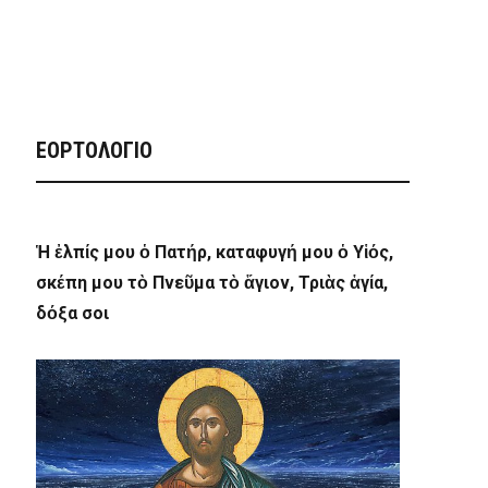
ΕΟΡΤΟΛΟΓΙΟ
Ἡ ἐλπίς μου ὁ Πατήρ, καταφυγή μου ὁ Υἱός,
σκέπη μου τὸ Πνεῦμα τὸ ἅγιον, Τριὰς ἁγία,
δόξα σοι