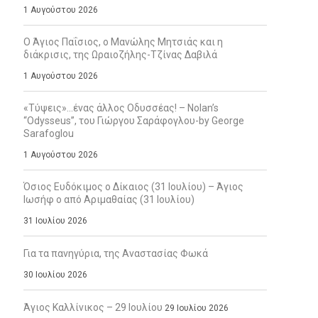
1 Αυγούστου 2026
Ο Άγιος Παΐσιος, ο Μανώλης Μητσιάς και η
διάκρισις, της Ωραιοζήλης-Τζίνας Δαβιλά
1 Αυγούστου 2026
«Τύψεις»…ένας άλλος Οδυσσέας! – Nolan’s
“Odysseus”, του Γιώργου Σαράφογλου-by George
Sarafoglou
1 Αυγούστου 2026
Όσιος Ευδόκιμος ο Δίκαιος (31 Ιουλίου) – Άγιος
Ιωσήφ ο από Αριμαθαίας (31 Ιουλίου)
31 Ιουλίου 2026
Για τα πανηγύρια, της Αναστασίας Φωκά
30 Ιουλίου 2026
Άγιος Καλλίνικος – 29 Ιουλίου
29 Ιουλίου 2026