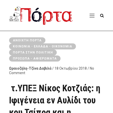
ΑΝΟΙΧΤΉ ΠΌΡΤΑ
ΚΟΙΝΩΝΊΑ - ΕΛΛΆΔΑ - ΟΙΚΟΝΟΜΊΑ
ΠΌΡΤΑ ΣΤΗΝ ΠΟΛΙΤΙΚΉ
ΠΡΌΣΩΠΑ - ΑΦΙΕΡΏΜΑΤΑ
Ωραιοζήλη-Τζίνα Δαβιλά
/ 18 Οκτωβρίου 2018 / No
Comment
τ.ΥΠΕΞ Νίκος Κοτζιάς: η
Ιφιγένεια εν Αυλίδι του
κου Τσίπρα και η