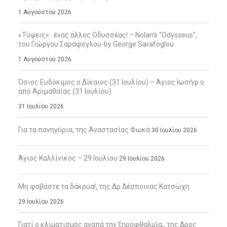
1 Αυγούστου 2026
«Τύψεις»…ένας άλλος Οδυσσέας! – Nolan’s “Odysseus”,
του Γιώργου Σαράφογλου-by George Sarafoglou
1 Αυγούστου 2026
Όσιος Ευδόκιμος ο Δίκαιος (31 Ιουλίου) – Άγιος Ιωσήφ ο
από Αριμαθαίας (31 Ιουλίου)
31 Ιουλίου 2026
Για τα πανηγύρια, της Αναστασίας Φωκά
30 Ιουλίου 2026
Άγιος Καλλίνικος – 29 Ιουλίου
29 Ιουλίου 2026
Μη φοβάστε τα δάκρυα!, της Δρ Δέσποινας Κατσώχη
29 Ιουλίου 2026
Γιατί ο κλιματισμός αγαπά την ξηροφθαλμία;, της Δρος