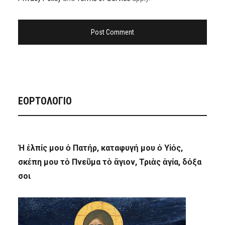
ΕΟΡΤΟΛΟΓΙΟ
Ἡ ἐλπίς μου ὁ Πατήρ, καταφυγή μου ὁ Υἱός,
σκέπη μου τὸ Πνεῦμα τὸ ἅγιον, Τριὰς ἁγία, δόξα
σοι