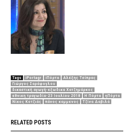
Tags
iPortagr
iΠόρτα
Αλέξης Τσίπρας
Γιώργος Σαράφογλου
δικαστική αγωγή-εξωδικα Χατζημάρκος
εθνικη τραγωδία-23 Ιουλίου 2018
Η Πόρτα
ηΠόρτα
Νίκος Κοτζιάς
πάνος καμμενος
Τζίνα Δαβιλά
RELATED POSTS