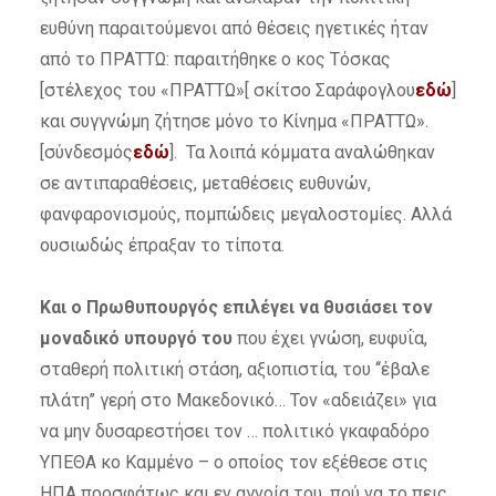
ευθύνη παραιτούμενοι από θέσεις ηγετικές ήταν
από το ΠΡΑΤΤΩ: παραιτήθηκε ο κος Τόσκας
[στέλεχος του «ΠΡΑΤΤΩ»[ σκίτσο Σαράφογλου
εδώ
]
και συγγνώμη ζήτησε μόνο το Κίνημα «ΠΡΑΤΤΩ».
[σύνδεσμός
εδώ
]. Τα λοιπά κόμματα αναλώθηκαν
σε αντιπαραθέσεις, μεταθέσεις ευθυνών,
φανφαρονισμούς, πομπώδεις μεγαλοστομίες. Αλλά
ουσιωδώς έπραξαν το τίποτα.
Και ο Πρωθυπουργός επιλέγει να θυσιάσει τον
μοναδικό υπουργό του
που έχει γνώση, ευφυΐα,
σταθερή πολιτική στάση, αξιοπιστία, του ‘‘έβαλε
πλάτη’’ γερή στο Μακεδονικό… Τον «αδειάζει» για
να μην δυσαρεστήσει τον … πολιτικό γκαφαδόρο
ΥΠΕΘΑ κο Καμμένο – ο οποίος τον εξέθεσε στις
ΗΠΑ προσφάτως και εν αγνοία του, πού να το πεις