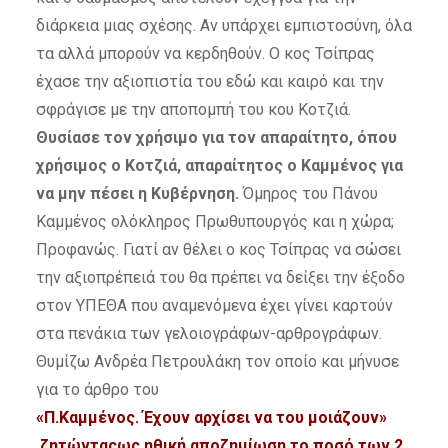
διάρκεια μιας σχέσης. Αν υπάρχει εμπιστοσύνη, όλα
τα αλλά μπορούν να κερδηθούν. Ο κος Τσίπρας
έχασε την αξιοπιστία του εδώ και καιρό και την
σφράγισε με την αποπομπή του κου Κοτζιά.
Θυσίασε τον χρήσιμο για τον απαραίτητο, όπου
χρήσιμος ο Κοτζιά, απαραίτητος ο Καμμένος για
να μην πέσει η Κυβέρνηση.
Όμηρος του Πάνου
Καμμένος ολόκληρος Πρωθυπουργός και η χώρα;
Προφανώς. Γιατί αν θέλει ο κος Τσίπρας να σώσει
την αξιοπρέπειά του θα πρέπει να δείξει την έξοδο
στον ΥΠΕΘΑ που αναμενόμενα έχει γίνει καρτούν
στα πενάκια των γελοιογράφων-αρθρογράφων.
Θυμίζω Ανδρέα Πετρουλάκη τον οποίο και μήνυσε
για το άρθρο του
«Π.Καμμένος. Έχουν αρχίσει να του μοιάζουν»
ζητώνταςως ηθική αποζημίωση το ποσό των 2