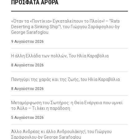
ΠΡΌΣΦΑΤΑ ΆΡΘΡΑ
«Όταν τα «Ποντίκια» Εγκαταλείπουν το Πλοίο»! – “Rats
Deserting a Sinking Ship”!, του Γιώργου Σαράφογλου-by
George Sarafoglou
9 Αυγούστου 2026
Η άλλη Ελλάδα των πολλών, Του Ηλία Καραβόλια
8 Αυγούστου 2026
Πανηγύρι της χαράς και της ζωής, tου Ηλία Καραβόλια
8 Αυγούστου 2026
Μεταμόρφωση του Σωτήρος: η Θεία Ενέργεια που υμνεί
το Άϋλο – Τι λέει η παράδοση
5 Αυγούστου 2026
Άλλο Ανδρέας κι άλλο Ανδρουλάκης!, του Γιώργου
Σαράφογλου-by George Sarafoglou