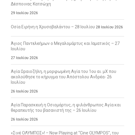
Δέσποινας Κατσώχη
29 Ιουλίου 2026
Οσία Ειρήνη η Χρυσοβαλάντου – 28 Ιουλίου
28 Ιουλίου 2026
Άγιος Παντελεήμων ο Μεγαλομάρτυς και Ιαματικός – 27
Ιουλίου
27 Ιουλίου 2026
Αγία Ωραιοζήλη, η μορφωμένη Αγία του 1ου αι. μΧ που
ακολούθησε το κήρυγμα του Απόστολου Ανδρέα- 26
Ιουλίου
26 Ιουλίου 2026
Αγία Παρασκευή η Οσιομάρτυς, η φιλάνθρωπος Αγία και
θεραπευτής του βασανιστή της – 26 Ιουλίου
26 Ιουλίου 2026
«Σινέ ΟΛΥΜΠΟΣ»! – Now Playing at “Cine OLYMPOS”, του