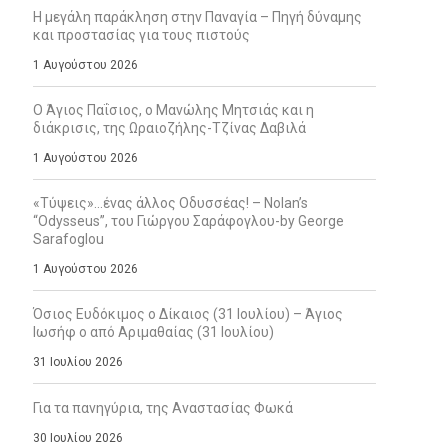
Η μεγάλη παράκληση στην Παναγία – Πηγή δύναμης
και προστασίας για τους πιστούς
1 Αυγούστου 2026
Ο Άγιος Παΐσιος, ο Μανώλης Μητσιάς και η
διάκρισις, της Ωραιοζήλης-Τζίνας Δαβιλά
1 Αυγούστου 2026
«Τύψεις»…ένας άλλος Οδυσσέας! – Nolan’s
“Odysseus”, του Γιώργου Σαράφογλου-by George
Sarafoglou
1 Αυγούστου 2026
Όσιος Ευδόκιμος ο Δίκαιος (31 Ιουλίου) – Άγιος
Ιωσήφ ο από Αριμαθαίας (31 Ιουλίου)
31 Ιουλίου 2026
Για τα πανηγύρια, της Αναστασίας Φωκά
30 Ιουλίου 2026