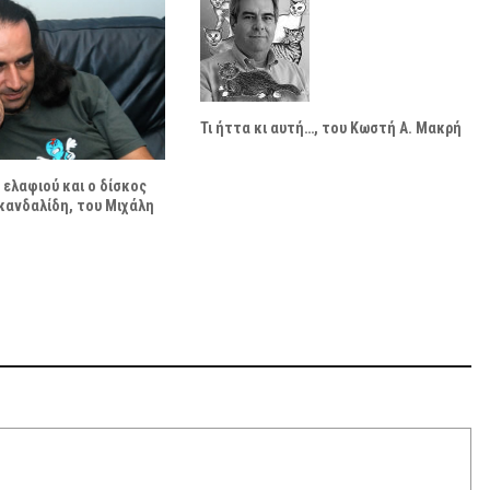
Τι ήττα κι αυτή…, του Κωστή Α. Μακρή
 ελαφιού και ο δίσκος
κανδαλίδη, του Μιχάλη