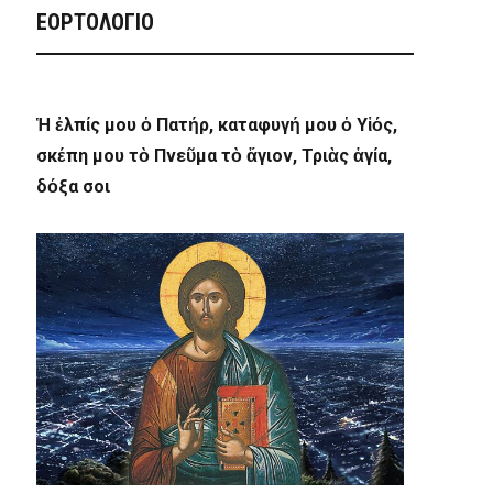
ΕΟΡΤΟΛΟΓΙΟ
Ἡ ἐλπίς μου ὁ Πατήρ, καταφυγή μου ὁ Υἱός,
σκέπη μου τὸ Πνεῦμα τὸ ἅγιον, Τριὰς ἁγία,
δόξα σοι