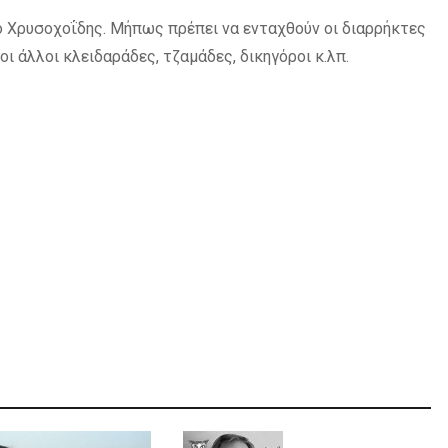
 Χρυσοχοΐδης. Μήπως πρέπει να ενταχθούν οι διαρρήκτες
ι άλλοι κλειδαράδες, τζαμάδες, δικηγόροι κ.λπ.