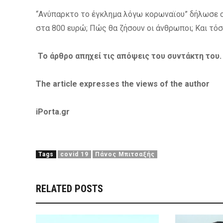
“Ανύπαρκτο το έγκλημα λόγω
κορωναϊου”
δήλωσε ο
στα 800 ευρώ; Πώς θα ζήσουν οι άνθρωποι; Και τόσο
Το άρθρο απηχεί τις απόψεις του συντάκτη του.
The article expresses the views of the author
iPorta.gr
Tags
covid 19
Πάνος Μπιτσαξής
RELATED POSTS