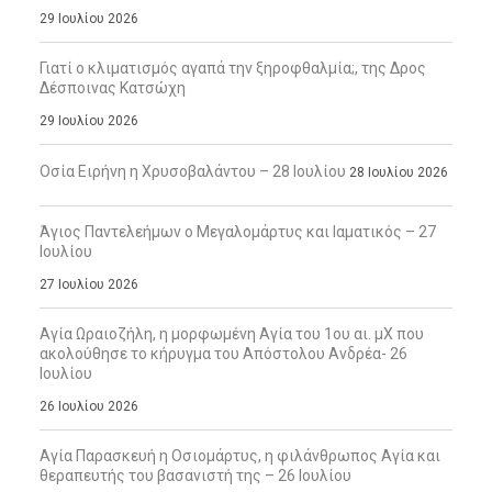
29 Ιουλίου 2026
Γιατί ο κλιματισμός αγαπά την ξηροφθαλμία;, της Δρος
Δέσποινας Κατσώχη
29 Ιουλίου 2026
Οσία Ειρήνη η Χρυσοβαλάντου – 28 Ιουλίου
28 Ιουλίου 2026
Άγιος Παντελεήμων ο Μεγαλομάρτυς και Ιαματικός – 27
Ιουλίου
27 Ιουλίου 2026
Αγία Ωραιοζήλη, η μορφωμένη Αγία του 1ου αι. μΧ που
ακολούθησε το κήρυγμα του Απόστολου Ανδρέα- 26
Ιουλίου
26 Ιουλίου 2026
Αγία Παρασκευή η Οσιομάρτυς, η φιλάνθρωπος Αγία και
θεραπευτής του βασανιστή της – 26 Ιουλίου