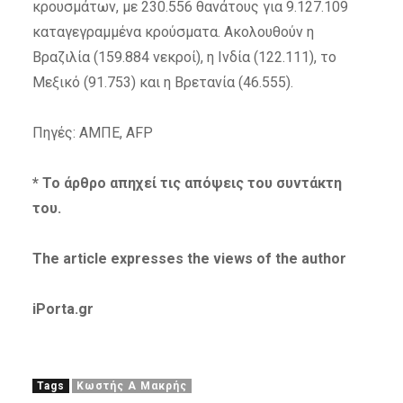
κρουσμάτων, με 230.556 θανάτους για 9.127.109
καταγεγραμμένα κρούσματα. Ακολουθούν η
Βραζιλία (159.884 νεκροί), η Ινδία (122.111), το
Μεξικό (91.753) και η Βρετανία (46.555).
Πηγές: ΑΜΠΕ, AFP
* Το άρθρο απηχεί τις απόψεις του συντάκτη
του.
The article expresses the views of the author
iPorta.gr
Tags
Κωστής Α Μακρής