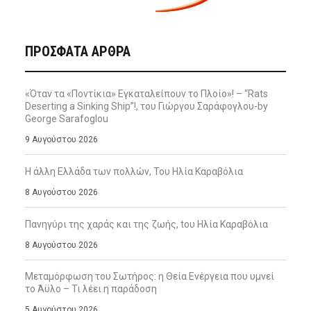
ΠΡΌΣΦΑΤΑ ΆΡΘΡΑ
«Όταν τα «Ποντίκια» Εγκαταλείπουν το Πλοίο»! – “Rats
Deserting a Sinking Ship”!, του Γιώργου Σαράφογλου-by
George Sarafoglou
9 Αυγούστου 2026
Η άλλη Ελλάδα των πολλών, Του Ηλία Καραβόλια
8 Αυγούστου 2026
Πανηγύρι της χαράς και της ζωής, tου Ηλία Καραβόλια
8 Αυγούστου 2026
Μεταμόρφωση του Σωτήρος: η Θεία Ενέργεια που υμνεί
το Άϋλο – Τι λέει η παράδοση
5 Αυγούστου 2026