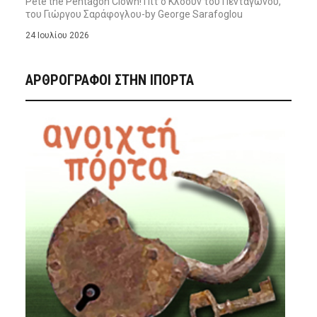
Pete the Pentagon Clown! Πιτ ο Κλόουν του Πενταγώνου,
του Γιώργου Σαράφογλου-by George Sarafoglou
24 Ιουλίου 2026
ΑΡΘΡΟΓΡΑΦΟΙ ΣΤΗΝ IΠΟΡΤΑ