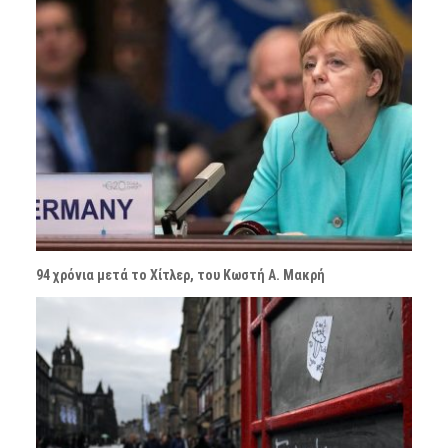
94 χρόνια μετά το Χίτλερ, του Κωστή Α. Μακρή