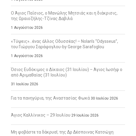
Ο Άγιος Παΐσιος, ο Μανώλης Μητσιάς και η διάκρισις,
της Ωραιοζήλης-Τζίνας Δαβιλά
1 Αυγούστου 2026
«Τύψεις»…ένας άλλος Οδυσσέας! – Nolan’s “Odysseus”,
του Γιώργου Σαράφογλου-by George Sarafoglou
1 Αυγούστου 2026
Όσιος Ευδόκιμος ο Δίκαιος (31 Ιουλίου) – Άγιος Ιωσήφ ο
από Αριμαθαίας (31 Ιουλίου)
31 Ιουλίου 2026
Για τα πανηγύρια, της Αναστασίας Φωκά
30 Ιουλίου 2026
Άγιος Καλλίνικος – 29 Ιουλίου
29 Ιουλίου 2026
Μη φοβάστε τα δάκρυα!, της Δρ Δέσποινας Κατσώχη