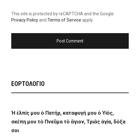
This site is protected by reCAPTCHA and the Google
Privacy Policy
and
Terms of Service
apply.
ΕΟΡΤΟΛΟΓΙΟ
Ἡ ἐλπίς μου ὁ Πατήρ, καταφυγή μου ὁ Υἱός,
σκέπη μου τὸ Πνεῦμα τὸ ἅγιον, Τριὰς ἁγία, δόξα
σοι