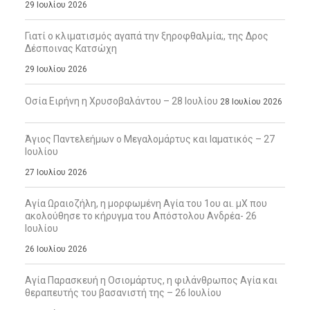
29 Ιουλίου 2026
Γιατί ο κλιματισμός αγαπά την ξηροφθαλμία;, της Δρος
Δέσποινας Κατσώχη
29 Ιουλίου 2026
Οσία Ειρήνη η Χρυσοβαλάντου – 28 Ιουλίου
28 Ιουλίου 2026
Άγιος Παντελεήμων ο Μεγαλομάρτυς και Ιαματικός – 27
Ιουλίου
27 Ιουλίου 2026
Αγία Ωραιοζήλη, η μορφωμένη Αγία του 1ου αι. μΧ που
ακολούθησε το κήρυγμα του Απόστολου Ανδρέα- 26
Ιουλίου
26 Ιουλίου 2026
Αγία Παρασκευή η Οσιομάρτυς, η φιλάνθρωπος Αγία και
θεραπευτής του βασανιστή της – 26 Ιουλίου