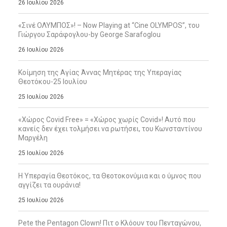
26 Ιουλίου 2026
«Σινέ ΟΛΥΜΠΟΣ»! – Now Playing at “Cine OLYMPOS”, του
Γιώργου Σαράφογλου-by George Sarafoglou
26 Ιουλίου 2026
Κοίμηση της Αγίας Άννας Μητέρας της Υπεραγίας
Θεοτόκου-25 Ιουλίου
25 Ιουλίου 2026
«Χώρος Covid Free» = «Χώρος χωρίς Covid»! Αυτό που
κανείς δεν έχει τολμήσει να ρωτήσει, του Κωνσταντίνου
Μαργέλη
25 Ιουλίου 2026
Η Υπεραγία Θεοτόκος, τα Θεοτοκονύμια και ο ύμνος που
αγγίζει τα ουράνια!
25 Ιουλίου 2026
Pete the Pentagon Clown! Πιτ ο Κλόουν του Πενταγώνου,