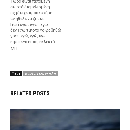
Τώρα είναι πεταμένη
σωστά διαμελισμένη
ας μ’ είχε προσκυνήσει
αν ήθελε να ζήσει
Γιατί εγώ , εγώ , εγώ
δεν έχω τιποτα να φοβηθώ
γιατί εγώ, εγώ, εγώ
ειμαι ένα είδος εκλεκτό
Μ.Γ
Tags
μαρία γεωργαλά
RELATED POSTS