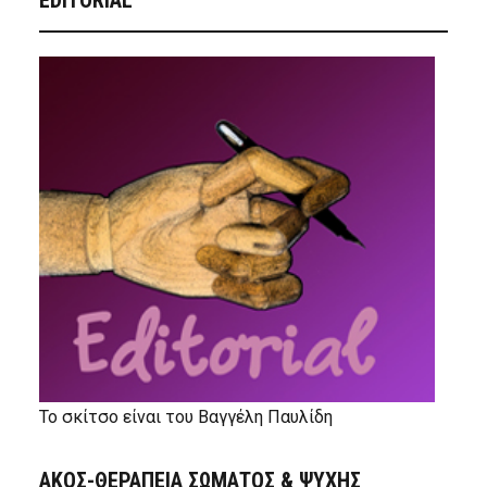
EDITORIAL
Το σκίτσο είναι του Βαγγέλη Παυλίδη
ΑΚΟΣ-ΘΕΡΑΠΕΙΑ ΣΩΜΑΤΟΣ & ΨΥΧΗΣ