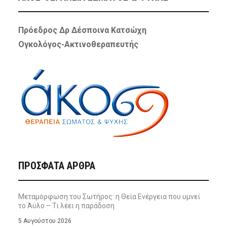
Πρόεδρος Δρ Δέσποινα Κατσώχη
Ογκολόγος-Ακτινοθεραπευτής
ΠΡΌΣΦΑΤΑ ΆΡΘΡΑ
Μεταμόρφωση του Σωτήρος: η Θεία Ενέργεια που υμνεί
το Άϋλο – Τι λέει η παράδοση
5 Αυγούστου 2026