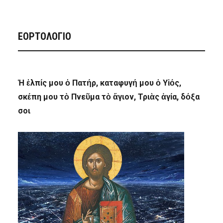
ΕΟΡΤΟΛΟΓΙΟ
Ἡ ἐλπίς μου ὁ Πατήρ, καταφυγή μου ὁ Υἱός,
σκέπη μου τὸ Πνεῦμα τὸ ἅγιον, Τριὰς ἁγία, δόξα
σοι