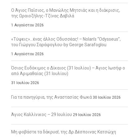
Ο Άγιος Παΐσιος, ο Μανώλης Μητσιάς και η διάκρισις,
της Ωραιοζήλης-Τζίνας Δαβιλά
1 Αυγούστου 2026
«Τύψεις»…ένας άλλος Οδυσσέας! – Nolan’s “Odysseus”,
του Γιώργου Σαράφογλου-by George Sarafoglou
1 Αυγούστου 2026
Όσιος Ευδόκιμος ο Δίκαιος (31 Ιουλίου) – Άγιος Ιωσήφ ο
από Αριμαθαίας (31 Ιουλίου)
31 Ιουλίου 2026
Για τα πανηγύρια, της Αναστασίας Φωκά
30 Ιουλίου 2026
Άγιος Καλλίνικος – 29 Ιουλίου
29 Ιουλίου 2026
Μη φοβάστε τα δάκρυα!, της Δρ Δέσποινας Κατσώχη