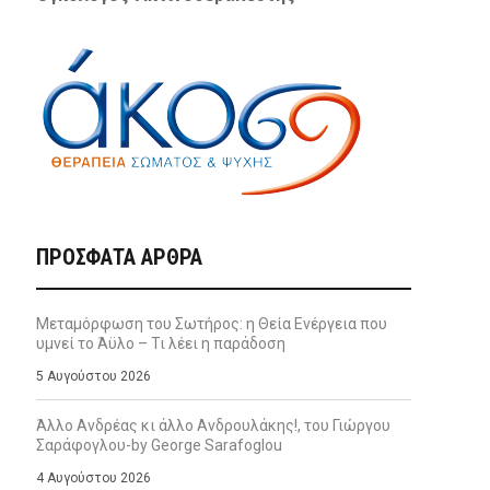
ΠΡΌΣΦΑΤΑ ΆΡΘΡΑ
Μεταμόρφωση του Σωτήρος: η Θεία Ενέργεια που
υμνεί το Άϋλο – Τι λέει η παράδοση
5 Αυγούστου 2026
Άλλο Ανδρέας κι άλλο Ανδρουλάκης!, του Γιώργου
Σαράφογλου-by George Sarafoglou
4 Αυγούστου 2026