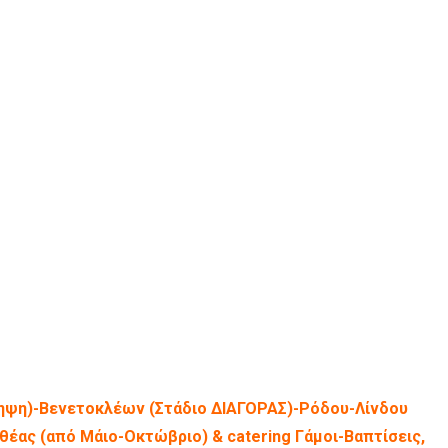
ηψη)-Βενετοκλέων (Στάδιο ΔΙΑΓΟΡΑΣ)-Ρόδου-Λίνδου
έας (από Μάιο-Οκτώβριο) & catering Γάμοι-Βαπτίσεις,