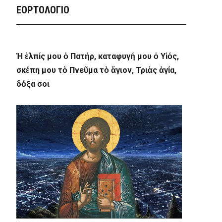
ΕΟΡΤΟΛΟΓΙΟ
Ἡ ἐλπίς μου ὁ Πατήρ, καταφυγή μου ὁ Υἱός,
σκέπη μου τὸ Πνεῦμα τὸ ἅγιον, Τριὰς ἁγία,
δόξα σοι