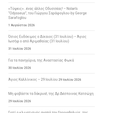
«Τύψεις»…ένας άλλος Οδυσσέας! – Nolan’s
“Odysseus”, του Γιώργου Σαράφογλου-by George
Sarafoglou
1 Αυγούστου 2026
Όσιος Ευδόκιμος ο Δίκαιος (31 Ιουλίου) – Άγιος
Ιωσήφ ο από Αριμαθαίας (31 Ιουλίου)
31 Ιουλίου 2026
Για τα πανηγύρια, της Αναστασίας Φωκά
30 Ιουλίου 2026
Άγιος Καλλίνικος – 29 Ιουλίου
29 Ιουλίου 2026
Μη φοβάστε τα δάκρυα!, της Δρ Δέσποινας Κατσώχη
29 Ιουλίου 2026
Γιατί ο κλιματισμός αγαπά την ξηροφθαλμία;, της