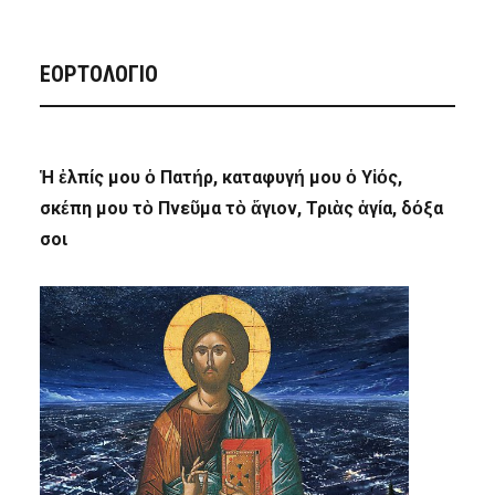
ΕΟΡΤΟΛΟΓΙΟ
Ἡ ἐλπίς μου ὁ Πατήρ, καταφυγή μου ὁ Υἱός,
σκέπη μου τὸ Πνεῦμα τὸ ἅγιον, Τριὰς ἁγία, δόξα
σοι