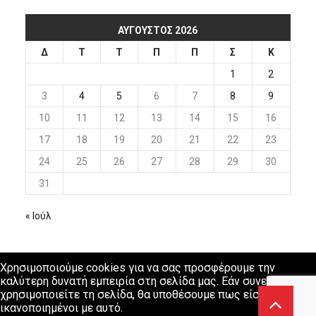
ΑΎΓΟΥΣΤΟΣ 2026
Δ
Τ
Τ
Π
Π
Σ
Κ
1
2
3
4
5
6
7
8
9
10
11
12
13
14
15
16
17
18
19
20
21
22
23
24
25
26
27
28
29
30
31
« Ιούλ
Χρησιμοποιούμε cookies για να σας προσφέρουμε την
καλύτερη δυνατή εμπειρία στη σελίδα μας. Εάν συνεχίσετε να
χρησιμοποιείτε τη σελίδα, θα υποθέσουμε πως είστε
ικανοποιημένοι με αυτό.