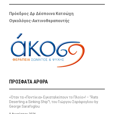
Πρόεδρος Δρ Δέσποινα Κατσώχη
Ογκολόγος-Ακτινοθεραπευτής
ΠΡΌΣΦΑΤΑ ΆΡΘΡΑ
«Όταν τα «Ποντίκια» Εγκαταλείπουν το Πλοίο»! – “Rats
Deserting a Sinking Ship”!, του Γιώργου Σαράφογλου-by
George Sarafoglou
9 Αυγούστου 2026