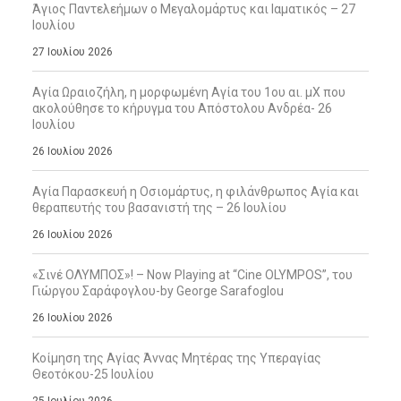
Άγιος Παντελεήμων ο Μεγαλομάρτυς και Ιαματικός – 27
Ιουλίου
27 Ιουλίου 2026
Αγία Ωραιοζήλη, η μορφωμένη Αγία του 1ου αι. μΧ που
ακολούθησε το κήρυγμα του Απόστολου Ανδρέα- 26
Ιουλίου
26 Ιουλίου 2026
Αγία Παρασκευή η Οσιομάρτυς, η φιλάνθρωπος Αγία και
θεραπευτής του βασανιστή της – 26 Ιουλίου
26 Ιουλίου 2026
«Σινέ ΟΛΥΜΠΟΣ»! – Now Playing at “Cine OLYMPOS”, του
Γιώργου Σαράφογλου-by George Sarafoglou
26 Ιουλίου 2026
Κοίμηση της Αγίας Άννας Μητέρας της Υπεραγίας
Θεοτόκου-25 Ιουλίου
25 Ιουλίου 2026