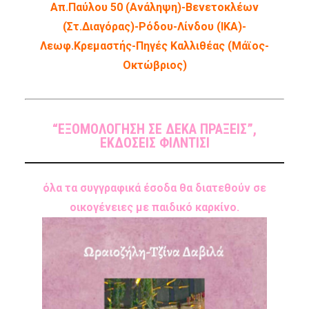
Απ.Παύλου 50 (Ανάληψη)-Βενετοκλέων
(Στ.Διαγόρας)-Ρόδου-Λίνδου (ΙΚΑ)-
Λεωφ.Κρεμαστής-Πηγές Καλλιθέας (Μάϊος-
Οκτώβριος)
“ΕΞΟΜΟΛΟΓΗΣΗ ΣΕ ΔΕΚΑ ΠΡΑΞΕΙΣ”,
ΕΚΔΟΣΕΙΣ ΦΙΛΝΤΙΣΙ
όλα τα συγγραφικά έσοδα θα διατεθούν σε
οικογένειες με παιδικό καρκίνο.