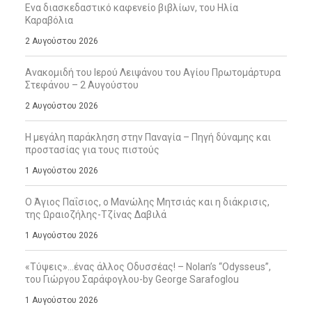
Ενα διασκεδαστικό καφενείο βιβλίων, του Ηλία
Καραβόλια
2 Αυγούστου 2026
Ανακομιδή του Ιερού Λειψάνου του Αγίου Πρωτομάρτυρα
Στεφάνου – 2 Αυγούστου
2 Αυγούστου 2026
Η μεγάλη παράκληση στην Παναγία – Πηγή δύναμης και
προστασίας για τους πιστούς
1 Αυγούστου 2026
Ο Άγιος Παΐσιος, ο Μανώλης Μητσιάς και η διάκρισις,
της Ωραιοζήλης-Τζίνας Δαβιλά
1 Αυγούστου 2026
«Τύψεις»…ένας άλλος Οδυσσέας! – Nolan’s “Odysseus”,
του Γιώργου Σαράφογλου-by George Sarafoglou
1 Αυγούστου 2026