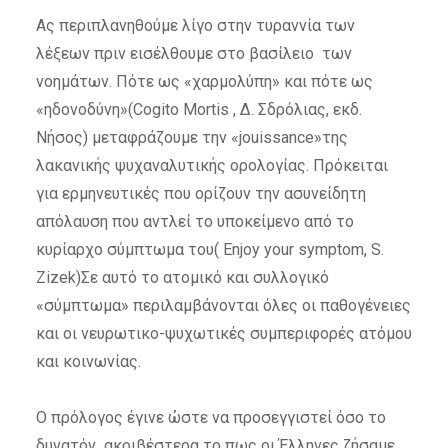
Ας περιπλανηθούμε λίγο στην τυραννία των
λέξεων πριν εισέλθουμε στο βασίλειο των
νοημάτων. Πότε ως «χαρμολύπη» και πότε ως
«ηδονοδύνη»(Cogito Mortis , Δ. Σδρόλιας, εκδ.
Νήσος) μεταφράζουμε την «jouissance»της
λακανικής ψυχαναλυτικής ορολογίας. Πρόκειται
για ερμηνευτικές που ορίζουν την ασυνείδητη
απόλαυση που αντλεί το υποκείμενο από το
κυρίαρχο σύμπτωμα του( Enjoy your symptom, S.
Zizek)Σε αυτό το ατομικό και συλλογικό
«σύμπτωμα» περιλαμβάνονται όλες οι παθογένειες
και οι νευρωτικο-ψυχωτικές συμπεριφορές ατόμου
και κοινωνίας.
Ο πρόλογος έγινε ώστε να προσεγγιστεί όσο το
δυνατόν ακριβέστερα το πως οι Έλληνες ζήσαμε