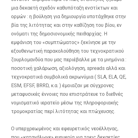
μια δεκαετή σχεδόν καθυπόταξη ενστίκτων και
ορμών : η βούληση για δημιουργία υποτάχθηκε στην
βία της λιτότητας και στην καθίζηση του βίου, εν
ονόματι της δημοσιονομικής πειθαρχίας. Η
εμφάνιση του «συμπτώματος» ξεκίνησε με την
εξουθενωτική παρακολούθηση του τεχνοκρατικού
ζουρλομανδύα που μας περιέβαλλε με τα μνημόνια :
ποσοτική χαλάρωση, αξιολόγηση, spreads αλλά και
τεχνοκρατικά συμβολικά ακρωνύμια ( SLA, ELA, QE,
ESM, EFSF, BRRD, κ.α. ) έμοιαζαν με σύγχρονες
μεταφυσικές έννοιες που επιστράτευε το διεθνές
νομισματικό ιερατείο μέσω της πληροφοριακής
τρομοκρατίας περί λιτότητας και πτώχευσης.
Ο υπερχρεωμένος και εφευρετικός νεοέλληνας,
που «κατανάλωνε» ευημερία για τρεις δεκαετίες