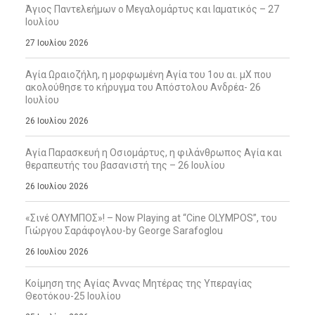
Άγιος Παντελεήμων ο Μεγαλομάρτυς και Ιαματικός – 27
Ιουλίου
27 Ιουλίου 2026
Αγία Ωραιοζήλη, η μορφωμένη Αγία του 1ου αι. μΧ που
ακολούθησε το κήρυγμα του Απόστολου Ανδρέα- 26
Ιουλίου
26 Ιουλίου 2026
Αγία Παρασκευή η Οσιομάρτυς, η φιλάνθρωπος Αγία και
θεραπευτής του βασανιστή της – 26 Ιουλίου
26 Ιουλίου 2026
«Σινέ ΟΛΥΜΠΟΣ»! – Now Playing at “Cine OLYMPOS”, του
Γιώργου Σαράφογλου-by George Sarafoglou
26 Ιουλίου 2026
Κοίμηση της Αγίας Άννας Μητέρας της Υπεραγίας
Θεοτόκου-25 Ιουλίου