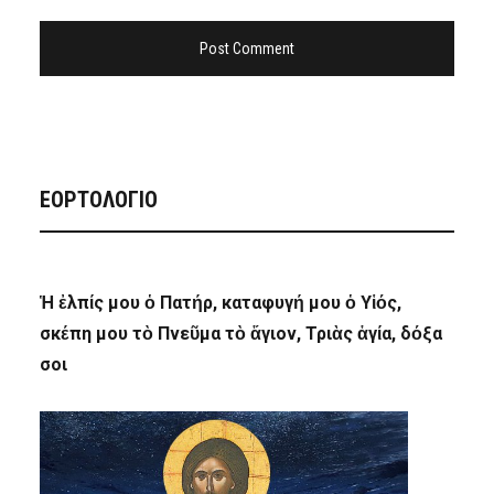
ΕΟΡΤΟΛΟΓΙΟ
Ἡ ἐλπίς μου ὁ Πατήρ, καταφυγή μου ὁ Υἱός,
σκέπη μου τὸ Πνεῦμα τὸ ἅγιον, Τριὰς ἁγία, δόξα
σοι