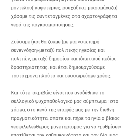
μοντέλου( καφετέριες, ρουχάδικα, μικρομάγαζα)
χάσαμε τις συντεταγμένες στα αχαρτογράφητα
νερά της παγκοσμιοποίησης.
Ζούσαμε (και θα ζούμε )με μια «σιωπηρή
συνεννόηση»μεταξύ πολιτικής ηγεσίας και
πολιτών, μεταξύ δημοσίου και ιδιωτικού πεδίου
δραστηριότητας, και έτσι δημιουργούσαμε
ταυτόχρονα πλούτο και συσσωρεύαμε χρέος.
Και τότε ακριβώς είναι που αναδύθηκε το
συλλογικό ψυχοπαθολογικό μας σύμπτωμα : στο
χάσμα, στο κενό της επαφής μας με την διεθνή
πραγματικότητα, οπότε και πήρε τα ηνία ο βίαιος
νεοφιλελεύθερος μονεταρισμός για να «ρυθμίσει»
υποτίθεται την καθημερινότητα και τον βίο μιας