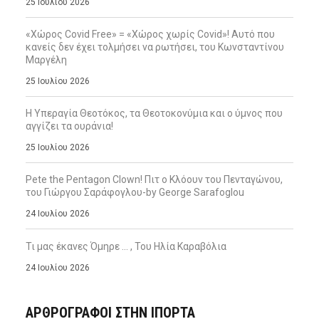
25 Ιουλίου 2026
«Χώρος Covid Free» = «Χώρος χωρίς Covid»! Αυτό που
κανείς δεν έχει τολμήσει να ρωτήσει, του Κωνσταντίνου
Μαργέλη
25 Ιουλίου 2026
Η Υπεραγία Θεοτόκος, τα Θεοτοκονύμια και ο ύμνος που
αγγίζει τα ουράνια!
25 Ιουλίου 2026
Pete the Pentagon Clown! Πιτ ο Κλόουν του Πενταγώνου,
του Γιώργου Σαράφογλου-by George Sarafoglou
24 Ιουλίου 2026
Τι μας έκανες Όμηρε … , Του Ηλία Καραβόλια
24 Ιουλίου 2026
ΑΡΘΡΟΓΡΑΦΟΙ ΣΤΗΝ IΠΟΡΤΑ