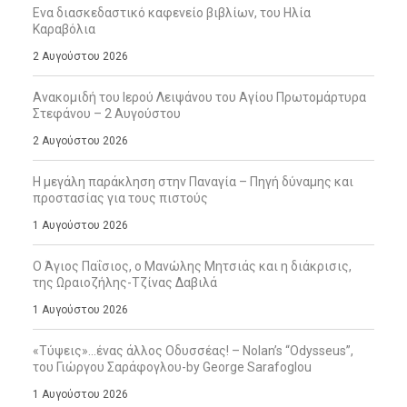
Ενα διασκεδαστικό καφενείο βιβλίων, του Ηλία
Καραβόλια
2 Αυγούστου 2026
Ανακομιδή του Ιερού Λειψάνου του Αγίου Πρωτομάρτυρα
Στεφάνου – 2 Αυγούστου
2 Αυγούστου 2026
Η μεγάλη παράκληση στην Παναγία – Πηγή δύναμης και
προστασίας για τους πιστούς
1 Αυγούστου 2026
Ο Άγιος Παΐσιος, ο Μανώλης Μητσιάς και η διάκρισις,
της Ωραιοζήλης-Τζίνας Δαβιλά
1 Αυγούστου 2026
«Τύψεις»…ένας άλλος Οδυσσέας! – Nolan’s “Odysseus”,
του Γιώργου Σαράφογλου-by George Sarafoglou
1 Αυγούστου 2026