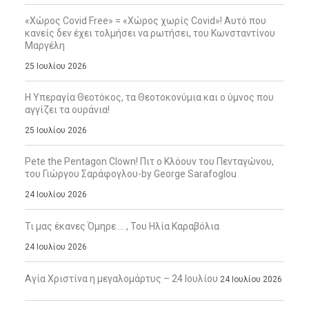
«Χώρος Covid Free» = «Χώρος χωρίς Covid»! Αυτό που
κανείς δεν έχει τολμήσει να ρωτήσει, του Κωνσταντίνου
Μαργέλη
25 Ιουλίου 2026
Η Υπεραγία Θεοτόκος, τα Θεοτοκονύμια και ο ύμνος που
αγγίζει τα ουράνια!
25 Ιουλίου 2026
Pete the Pentagon Clown! Πιτ ο Κλόουν του Πενταγώνου,
του Γιώργου Σαράφογλου-by George Sarafoglou
24 Ιουλίου 2026
Τι μας έκανες Όμηρε … , Του Ηλία Καραβόλια
24 Ιουλίου 2026
Αγία Χριστίνα η μεγαλομάρτυς – 24 Ιουλίου
24 Ιουλίου 2026