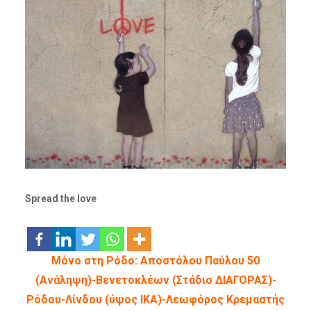
Spread the love
Μόνο στη Ρόδο: Αποστόλου Παύλου 50
(Ανάληψη)-Βενετοκλέων (Στάδιο ΔΙΑΓΟΡΑΣ)-
Ρόδου-Λίνδου (ύψος ΙΚΑ)-Λεωφόρος Κρεμαστής