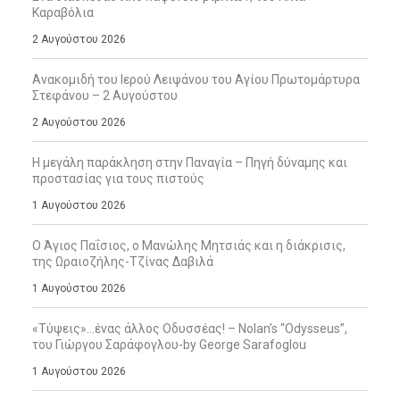
Καραβόλια
2 Αυγούστου 2026
Ανακομιδή του Ιερού Λειψάνου του Αγίου Πρωτομάρτυρα
Στεφάνου – 2 Αυγούστου
2 Αυγούστου 2026
Η μεγάλη παράκληση στην Παναγία – Πηγή δύναμης και
προστασίας για τους πιστούς
1 Αυγούστου 2026
Ο Άγιος Παΐσιος, ο Μανώλης Μητσιάς και η διάκρισις,
της Ωραιοζήλης-Τζίνας Δαβιλά
1 Αυγούστου 2026
«Τύψεις»…ένας άλλος Οδυσσέας! – Nolan’s “Odysseus”,
του Γιώργου Σαράφογλου-by George Sarafoglou
1 Αυγούστου 2026