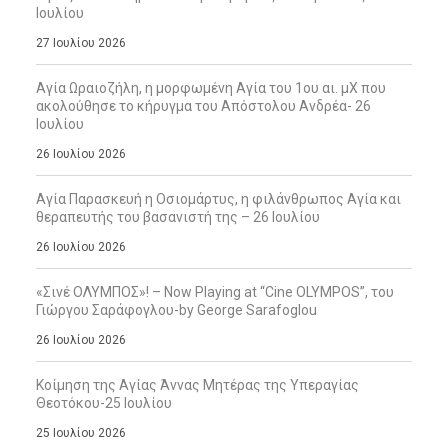
Ιουλίου
27 Ιουλίου 2026
Αγία Ωραιοζήλη, η μορφωμένη Αγία του 1ου αι. μΧ που
ακολούθησε το κήρυγμα του Απόστολου Ανδρέα- 26
Ιουλίου
26 Ιουλίου 2026
Αγία Παρασκευή η Οσιομάρτυς, η φιλάνθρωπος Αγία και
θεραπευτής του βασανιστή της – 26 Ιουλίου
26 Ιουλίου 2026
«Σινέ ΟΛΥΜΠΟΣ»! – Now Playing at “Cine OLYMPOS”, του
Γιώργου Σαράφογλου-by George Sarafoglou
26 Ιουλίου 2026
Κοίμηση της Αγίας Άννας Μητέρας της Υπεραγίας
Θεοτόκου-25 Ιουλίου
25 Ιουλίου 2026