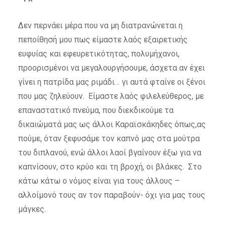
Δεν περνάει μέρα που να μη διατρανώνεται η
πεποίθησή μου πως είμαστε λαός εξαιρετικής
ευφυίας και εφευρετικότητας, πολυμήχανοι,
προορισμένοι να μεγαλουργήσουμε, άσχετα αν έχει
γίνει η πατρίδα μας ριμάδι… γι αυτά φταίνε οι ξένοι
που μας ζηλεύουν. Είμαστε λαός φιλελεύθερος, με
επαναστατικό πνεύμα, που διεκδικούμε τα
δικαιώματά μας ως άλλοι Καραϊσκάκηδες όπως,ας
πούμε, όταν ξεφυσάμε τον καπνό μας στα μούτρα
του διπλανού, ενώ άλλοι λαοί βγαίνουν έξω για να
καπνίσουν, στο κρύο και τη βροχή, οι βλάκες. Στο
κάτω κάτω ο νόμος είναι για τους άλλους –
αλλοίμονό τους αν τον παραβούν- όχι για μας τους
μάγκες.