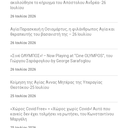
ακολούθησε το κήρυγμα του Απόστολου Ανδρέα- 26
Ιουλίου
26 Ιουλίου 2026
Αγία Παρασκευή η Οσιομάρτυς, η φιλάνθρωπος Αγία και
θεραπευτής του βασανιστή της – 26 Ιουλίου
26 Ιουλίου 2026
«Σινέ ΟΛΥΜΠΟΣ»! – Now Playing at “Cine OLYMPOS”, του
Γιώργου Σαράφογλου-by George Sarafoglou
26 Ιουλίου 2026
Κοίμηση της Αγίας Άννας Μητέρας της Υπεραγίας
Θεοτόκου-25 Ιουλίου
25 Ιουλίου 2026
«Χώρος Covid Free» = «Χώρος χωρίς Covid»! Αυτό που
κανείς δεν έχει τολμήσει να ρωτήσει, του Κωνσταντίνου
Μαργέλη
25 Ιουλίου 2026