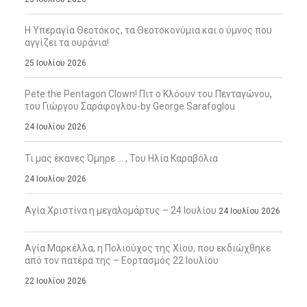
Η Υπεραγία Θεοτόκος, τα Θεοτοκονύμια και ο ύμνος που
αγγίζει τα ουράνια!
25 Ιουλίου 2026
Pete the Pentagon Clown! Πιτ ο Κλόουν του Πενταγώνου,
του Γιώργου Σαράφογλου-by George Sarafoglou
24 Ιουλίου 2026
Τι μας έκανες Όμηρε … , Του Ηλία Καραβόλια
24 Ιουλίου 2026
Αγία Χριστίνα η μεγαλομάρτυς – 24 Ιουλίου
24 Ιουλίου 2026
Αγία Μαρκέλλα, η Πολιούχος της Χίου, που εκδιώχθηκε
από τον πατέρα της – Εορτασμός 22 Ιουλίου
22 Ιουλίου 2026