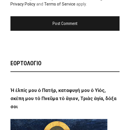
Privacy Policy
and
Terms of Service
apply.
ΕΟΡΤΟΛΟΓΙΟ
Ἡ ἐλπίς μου ὁ Πατήρ, καταφυγή μου ὁ Υἱός,
σκέπη μου τὸ Πνεῦμα τὸ ἅγιον, Τριὰς ἁγία, δόξα
σοι