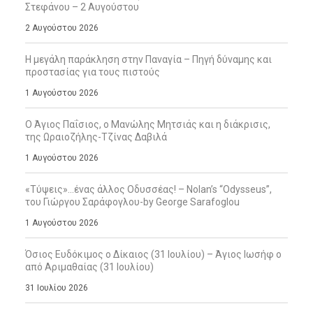
Στεφάνου – 2 Αυγούστου
2 Αυγούστου 2026
Η μεγάλη παράκληση στην Παναγία – Πηγή δύναμης και
προστασίας για τους πιστούς
1 Αυγούστου 2026
Ο Άγιος Παΐσιος, ο Μανώλης Μητσιάς και η διάκρισις,
της Ωραιοζήλης-Τζίνας Δαβιλά
1 Αυγούστου 2026
«Τύψεις»…ένας άλλος Οδυσσέας! – Nolan’s “Odysseus”,
του Γιώργου Σαράφογλου-by George Sarafoglou
1 Αυγούστου 2026
Όσιος Ευδόκιμος ο Δίκαιος (31 Ιουλίου) – Άγιος Ιωσήφ ο
από Αριμαθαίας (31 Ιουλίου)
31 Ιουλίου 2026