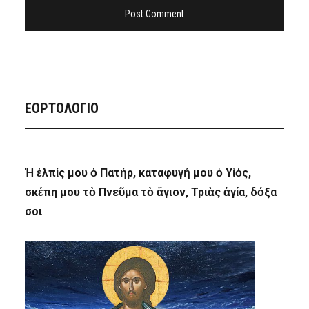
ΕΟΡΤΟΛΟΓΙΟ
Ἡ ἐλπίς μου ὁ Πατήρ, καταφυγή μου ὁ Υἱός,
σκέπη μου τὸ Πνεῦμα τὸ ἅγιον, Τριὰς ἁγία, δόξα
σοι