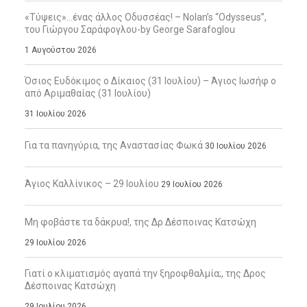
«Τύψεις»…ένας άλλος Οδυσσέας! – Nolan’s “Odysseus”,
του Γιώργου Σαράφογλου-by George Sarafoglou
1 Αυγούστου 2026
Όσιος Ευδόκιμος ο Δίκαιος (31 Ιουλίου) – Άγιος Ιωσήφ ο
από Αριμαθαίας (31 Ιουλίου)
31 Ιουλίου 2026
Για τα πανηγύρια, της Αναστασίας Φωκά
30 Ιουλίου 2026
Άγιος Καλλίνικος – 29 Ιουλίου
29 Ιουλίου 2026
Μη φοβάστε τα δάκρυα!, της Δρ Δέσποινας Κατσώχη
29 Ιουλίου 2026
Γιατί ο κλιματισμός αγαπά την ξηροφθαλμία;, της Δρος
Δέσποινας Κατσώχη
29 Ιουλίου 2026