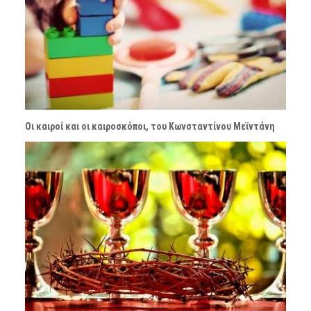
Οι καιροί και οι καιροσκόποι, του Κωνσταντίνου Μεϊντάνη