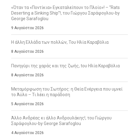
«Όταν τα «Ποντίκια» Εγκαταλείπουν το Πλοίο»! – “Rats
Deserting a Sinking Ship”!, του Γιώργου Σαράφογλου-by
George Sarafoglou
9 Αυγούστου 2026
Η άλλη Ελλάδα των πολλών, Του Ηλία Καραβόλια
8 Αυγούστου 2026
Πανηγύρι της χαράς και της ζωής, tου Ηλία Καραβόλια
8 Αυγούστου 2026
Μεταμόρφωση του Σωτήρος: η Θεία Ενέργεια που υμνεί
το Άϋλο – Τι λέει η παράδοση
5 Αυγούστου 2026
Άλλο Ανδρέας κι άλλο Ανδρουλάκης!, του Γιώργου
Σαράφογλου-by George Sarafoglou
4 Αυγούστου 2026