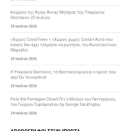
Κοίμηση της Αγίας Άννας Μητέρας της Υπεραγίας
Θεοτόκου-25 Ιουλίου
25 Ιουλίου 2026
«Χώρος Covid Free» = «Χώρος χωρίς Covid»! Αυτό που
κανείς δεν έχει τολμήσει να ρωτήσει, του Κωνσταντίνου
Μαργέλη
25 Ιουλίου 2026
Η Υπεραγία Θεοτόκος, τα Θεοτοκονύμια και ο ύμνος που
αγγίζει τα ουράνια!
25 Ιουλίου 2026
Pete the Pentagon Clown! Πιτ ο Κλόουν του Πενταγώνου,
του Γιώργου Σαράφογλου-by George Sarafoglou
24 Ιουλίου 2026