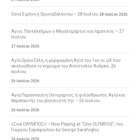
Οσία Ειρήνη η Χρυσοβαλάντου – 28 Ιουλίου
28 Ιουλίου 2026
Άγιος Παντελεήμων ο Μεγαλομάρτυς και Ιαματικός – 27
Ιουλίου
27 Ιουλίου 2026
Αγία Ωραιοζήλη, η μορφωμένη Αγία του 1ου αι. μΧ που
ακολούθησε το κήρυγμα του Απόστολου Ανδρέα- 26
Ιουλίου
26 Ιουλίου 2026
Αγία Παρασκευή η Οσιομάρτυς, η φιλάνθρωπος Αγία και
θεραπευτής του βασανιστή της – 26 Ιουλίου
26 Ιουλίου 2026
«Σινέ ΟΛΥΜΠΟΣ»! – Now Playing at “Cine OLYMPOS”, του
Γιώργου Σαράφογλου-by George Sarafoglou
26 Ιουλίου 2026