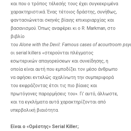
και που ο τρόπος τέλεσής τους έχει συγκεκριμένα
χαρακτηριστικά. Ένας τέτοιος δράστης, συνήθως,
φαντασιώνεται σκηνές βίαιης επικυριαρχίας και
βασανισμού. Όπως αναφέρει κι ο R. Markman, στο
βιβλίο
του
Alone
with
the
Devil: Famous
cases
of
acourtroom
psyc
οι serial killers «στερούνται πλέγματος
εσωτερικών απαγορεύσεων και συνείδησης, η
οποία είναι αυτή που εμποδίζει τον μέσο άνθρωπο
να αφήσει εντελώς αχαλίνωτη την συμπεριφορά
του εκφράζοντας έτσι τις πιο βίαιες και
πρωτόγονες παρορμήσεις του». Γι’ αυτό, άλλωστε,
και τα εγκλήματα αυτά χαρακτηρίζονται από
υπερβολική βιαιότητα.
Είναι ο «Ορέστης»
Serial Killer
;