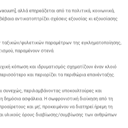
vacuum], αλλά επηρεάζεται από τα πολιτικά, κοινωνικά,
βέβαια αντικατοπτρίζει σχέσεις εξουσίας κι εξουσίασης
ν ταξικών/φυλετικών παραμέτρων της εγκληματοποίησης,
ισμού, παραμένουν στενά.
χική κόπωση και ιδρυματισμός σχηματίζουν έναν κλοιό
περισσότερο και
περιορίζει τα περιθώρια επανένταξης.
ι
συνεχώς, περιλαμβάνοντας υποκουλτούρες και
η δημόσια ασφάλεια. Η σωφρονιστική διοίκηση από τη
ροαίρετους και μη’, προκειμένου να διατηρεί ήρεμη τη
 και υλικούς όρους διαβίωσης/συμβίωσης των ανθρώπων