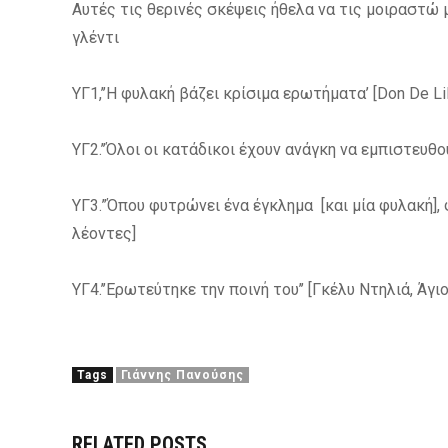
Αυτές τις θερινές σκέψεις ήθελα να τις μοιραστώ μα
γλέντι
ΥΓ1,’’Η φυλακή βάζει κρίσιμα ερωτήματα’ [
Don De Li
ΥΓ2.’’Όλοι οι κατάδικοι έχουν ανάγκη να εμπιστευθού
ΥΓ3.”Όπου φυτρώνει ένα έγκλημα [και μία φυλακή], 
λέοντες]
ΥΓ4.’’Ερωτεύτηκε την ποινή του’’ [
Γκέλυ Ντηλιά
, Άγι
Tags
Γιάννης Πανούσης
RELATED POSTS