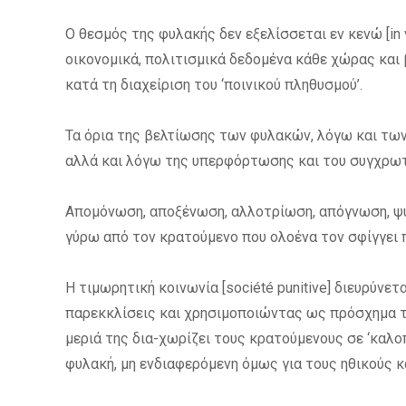
Ο θεσμός της φυλακής δεν εξελίσσεται εν κενώ [in 
οικονομικά, πολιτισμικά δεδομένα κάθε χώρας και 
κατά τη διαχείριση του ‘ποινικού πληθυσμού’.
Τα όρια της βελτίωσης των φυλακών, λόγω και τω
αλλά και λόγω της υπερφόρτωσης και του συγχρωτ
Απομόνωση, αποξένωση, αλλοτρίωση, απόγνωση, ψυ
γύρω από τον κρατούμενο που ολοένα τον σφίγγει 
Η τιμωρητική κοινωνία [société punitive] διευρύνετα
παρεκκλίσεις και χρησιμοποιώντας ως πρόσχημα τ
μεριά της δια-χωρίζει τους κρατούμενους σε ‘καλοπ
φυλακή, μη ενδιαφερόμενη όμως για τους ηθικούς