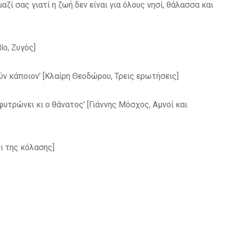
ζί σας γιατί η ζωή δεν είναι για όλους
νησί, θάλασσα και
llo
, Ζυγός]
ν κάποιον’ [
Κλαίρη Θεοδώρου
, Τρεις ερωτήσεις]
φυτρώνει κι ο θάνατος’ [
Γιάννης Μόσχος
, Αμνοί και
οι της κόλασης]