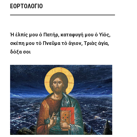
ΕΟΡΤΟΛΟΓΙΟ
Ἡ ἐλπίς μου ὁ Πατήρ, καταφυγή μου ὁ Υἱός,
σκέπη μου τὸ Πνεῦμα τὸ ἅγιον, Τριὰς ἁγία,
δόξα σοι