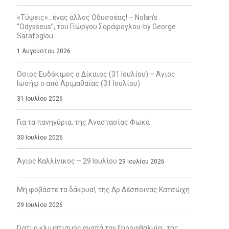
«Τύψεις»…ένας άλλος Οδυσσέας! – Nolan’s
“Odysseus”, του Γιώργου Σαράφογλου-by George
Sarafoglou
1 Αυγούστου 2026
Όσιος Ευδόκιμος ο Δίκαιος (31 Ιουλίου) – Άγιος
Ιωσήφ ο από Αριμαθαίας (31 Ιουλίου)
31 Ιουλίου 2026
Για τα πανηγύρια, της Αναστασίας Φωκά
30 Ιουλίου 2026
Άγιος Καλλίνικος – 29 Ιουλίου
29 Ιουλίου 2026
Μη φοβάστε τα δάκρυα!, της Δρ Δέσποινας Κατσώχη
29 Ιουλίου 2026
Γιατί ο κλιματισμός αγαπά την ξηροφθαλμία;, της