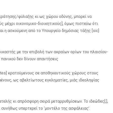
κράτησης/φύλαξης κι ως χώρου οδύνης, μπορεί να
ς μέχρι οικονομικο-διοικητικούς], όμως πιστεύω ότι
ι η ασκούμενη από το Υπουργείο δημόσιας τάξης [sic]
δικαστής με την επιβολή των ακραίων ορίων του πλαισίου-
ύ πανικού
δεν δίνουν απαντήσεις
ttes] κρατούμενους σε αποθηκευτικούς χώρους στους
μένους, ως αβελτίωτους εγκληματίες, μιάς ιδεοληψίας
 ατελής κι απρόσφορη σειρά μεταρρυθμίσεων. Το ιδεώδες[;],
 συνήθως υπερτερεί το ‘μοντέλο της ασφάλειας’.