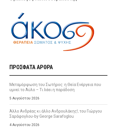
ΠΡΌΣΦΑΤΑ ΆΡΘΡΑ
Μεταμόρφωση του Σωτήρος: η Θεία Ενέργεια που
υμνεί το Άϋλο – Τι λέει η παράδοση
5 Αυγούστου 2026
Άλλο Ανδρέας κι άλλο Ανδρουλάκης!, του Γιώργου
Σαράφογλου-by George Sarafoglou
4 Αυγούστου 2026