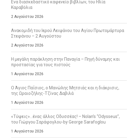
Ενα διασκεδαστικό καφενείο βιβλίων, του Ηλία
Καραβόλια
2 Αυγούστου 2026
Ανακομιδή του Ιερού Λειψάνου του Αγίου Πρωτομάρτυρα
Στεφάνου – 2 Αυγούστου
2 Αυγούστου 2026
Η μεγάλη παράκληση στην Παναγία – Πηγή δύναμης και
προστασίας για τους πιστούς
1 Αυγούστου 2026
Ο Άγιος Παΐσιος, ο Μανώλης Μητσιάς και η διάκρισις,
της Ωραιοζήλης-Τζίνας Δαβιλά
1 Αυγούστου 2026
«Τύψεις»…ένας άλλος Οδυσσέας! – Nolan’s “Odysseus”,
του Γιώργου Σαράφογλου-by George Sarafoglou
1 Αυγούστου 2026