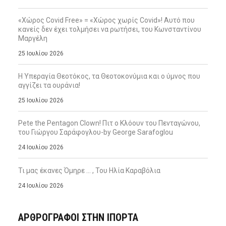
«Χώρος Covid Free» = «Χώρος χωρίς Covid»! Αυτό που
κανείς δεν έχει τολμήσει να ρωτήσει, του Κωνσταντίνου
Μαργέλη
25 Ιουλίου 2026
Η Υπεραγία Θεοτόκος, τα Θεοτοκονύμια και ο ύμνος που
αγγίζει τα ουράνια!
25 Ιουλίου 2026
Pete the Pentagon Clown! Πιτ ο Κλόουν του Πενταγώνου,
του Γιώργου Σαράφογλου-by George Sarafoglou
24 Ιουλίου 2026
Τι μας έκανες Όμηρε … , Του Ηλία Καραβόλια
24 Ιουλίου 2026
ΑΡΘΡΟΓΡΑΦΟΙ ΣΤΗΝ IΠΟΡΤΑ