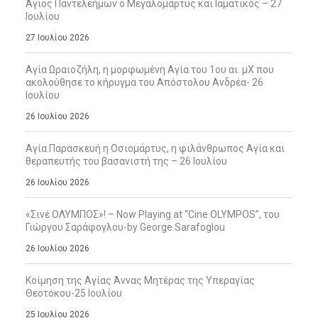
Άγιος Παντελεήμων ο Μεγαλομάρτυς και Ιαματικός – 27
Ιουλίου
27 Ιουλίου 2026
Αγία Ωραιοζήλη, η μορφωμένη Αγία του 1ου αι. μΧ που
ακολούθησε το κήρυγμα του Απόστολου Ανδρέα- 26
Ιουλίου
26 Ιουλίου 2026
Αγία Παρασκευή η Οσιομάρτυς, η φιλάνθρωπος Αγία και
θεραπευτής του βασανιστή της – 26 Ιουλίου
26 Ιουλίου 2026
«Σινέ ΟΛΥΜΠΟΣ»! – Now Playing at “Cine OLYMPOS”, του
Γιώργου Σαράφογλου-by George Sarafoglou
26 Ιουλίου 2026
Κοίμηση της Αγίας Άννας Μητέρας της Υπεραγίας
Θεοτόκου-25 Ιουλίου
25 Ιουλίου 2026