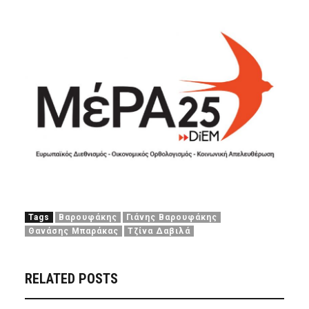
Tags
Βαρουφάκης
Γιάνης Βαρουφάκης
Θανάσης Μπαράκας
Τζίνα Δαβιλά
RELATED POSTS