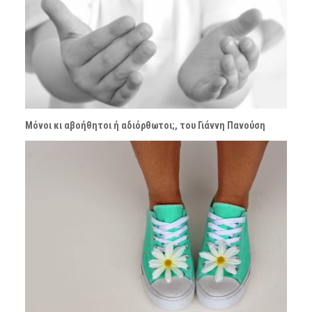
Μόνοι κι αβοήθητοι ή αδιόρθωτοι;, του Γιάννη Πανούση