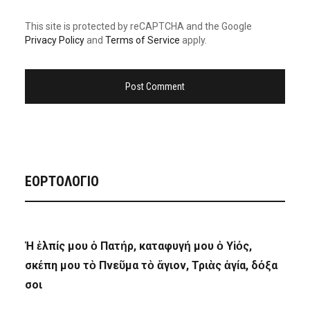
This site is protected by reCAPTCHA and the Google
Privacy Policy
and
Terms of Service
apply.
ΕΟΡΤΟΛΟΓΙΟ
Ἡ ἐλπίς μου ὁ Πατήρ, καταφυγή μου ὁ Υἱός,
σκέπη μου τὸ Πνεῦμα τὸ ἅγιον, Τριὰς ἁγία, δόξα
σοι