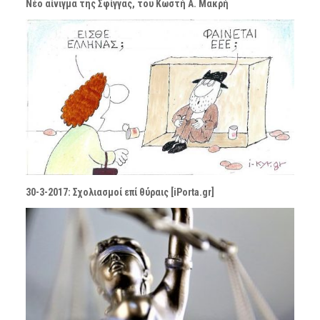
Νέο αίνιγμα της Σφίγγας, του Κωστή Α. Μακρή
30-3-2017: Σχολιασμοί επί θύραις [iPorta.gr]