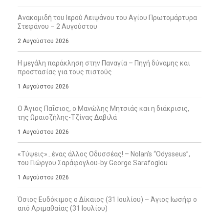
Ανακομιδή του Ιερού Λειψάνου του Αγίου Πρωτομάρτυρα
Στεφάνου – 2 Αυγούστου
2 Αυγούστου 2026
Η μεγάλη παράκληση στην Παναγία – Πηγή δύναμης και
προστασίας για τους πιστούς
1 Αυγούστου 2026
Ο Άγιος Παΐσιος, ο Μανώλης Μητσιάς και η διάκρισις,
της Ωραιοζήλης-Τζίνας Δαβιλά
1 Αυγούστου 2026
«Τύψεις»…ένας άλλος Οδυσσέας! – Nolan’s “Odysseus”,
του Γιώργου Σαράφογλου-by George Sarafoglou
1 Αυγούστου 2026
Όσιος Ευδόκιμος ο Δίκαιος (31 Ιουλίου) – Άγιος Ιωσήφ ο
από Αριμαθαίας (31 Ιουλίου)