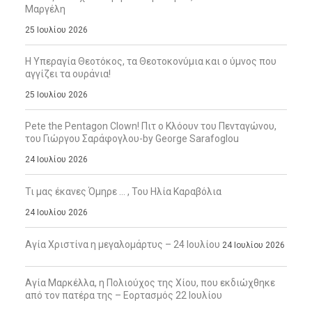
Μαργέλη
25 Ιουλίου 2026
Η Υπεραγία Θεοτόκος, τα Θεοτοκονύμια και ο ύμνος που
αγγίζει τα ουράνια!
25 Ιουλίου 2026
Pete the Pentagon Clown! Πιτ ο Κλόουν του Πενταγώνου,
του Γιώργου Σαράφογλου-by George Sarafoglou
24 Ιουλίου 2026
Τι μας έκανες Όμηρε … , Του Ηλία Καραβόλια
24 Ιουλίου 2026
Αγία Χριστίνα η μεγαλομάρτυς – 24 Ιουλίου
24 Ιουλίου 2026
Αγία Μαρκέλλα, η Πολιούχος της Χίου, που εκδιώχθηκε
από τον πατέρα της – Εορτασμός 22 Ιουλίου