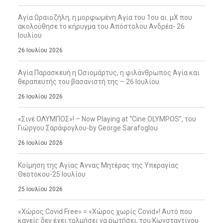
Αγία Ωραιοζήλη, η μορφωμένη Αγία του 1ου αι. μΧ που
ακολούθησε το κήρυγμα του Απόστολου Ανδρέα- 26
Ιουλίου
26 Ιουλίου 2026
Αγία Παρασκευή η Οσιομάρτυς, η φιλάνθρωπος Αγία και
θεραπευτής του βασανιστή της – 26 Ιουλίου
26 Ιουλίου 2026
«Σινέ ΟΛΥΜΠΟΣ»! – Now Playing at “Cine OLYMPOS”, του
Γιώργου Σαράφογλου-by George Sarafoglou
26 Ιουλίου 2026
Κοίμηση της Αγίας Άννας Μητέρας της Υπεραγίας
Θεοτόκου-25 Ιουλίου
25 Ιουλίου 2026
«Χώρος Covid Free» = «Χώρος χωρίς Covid»! Αυτό που
κανείς δεν έχει τολμήσει να ρωτήσει, του Κωνσταντίνου