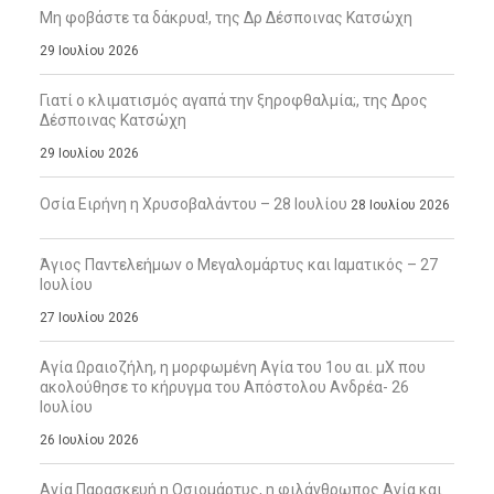
Μη φοβάστε τα δάκρυα!, της Δρ Δέσποινας Κατσώχη
29 Ιουλίου 2026
Γιατί ο κλιματισμός αγαπά την ξηροφθαλμία;, της Δρος
Δέσποινας Κατσώχη
29 Ιουλίου 2026
Οσία Ειρήνη η Χρυσοβαλάντου – 28 Ιουλίου
28 Ιουλίου 2026
Άγιος Παντελεήμων ο Μεγαλομάρτυς και Ιαματικός – 27
Ιουλίου
27 Ιουλίου 2026
Αγία Ωραιοζήλη, η μορφωμένη Αγία του 1ου αι. μΧ που
ακολούθησε το κήρυγμα του Απόστολου Ανδρέα- 26
Ιουλίου
26 Ιουλίου 2026
Αγία Παρασκευή η Οσιομάρτυς, η φιλάνθρωπος Αγία και