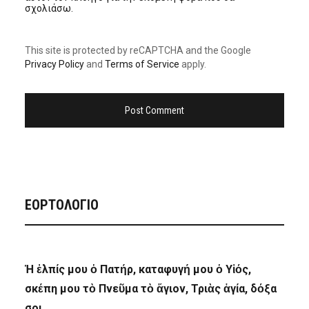
σχολιάσω.
This site is protected by reCAPTCHA and the Google
Privacy Policy
and
Terms of Service
apply.
ΕΟΡΤΟΛΟΓΙΟ
Ἡ ἐλπίς μου ὁ Πατήρ, καταφυγή μου ὁ Υἱός,
σκέπη μου τὸ Πνεῦμα τὸ ἅγιον, Τριὰς ἁγία, δόξα
σοι