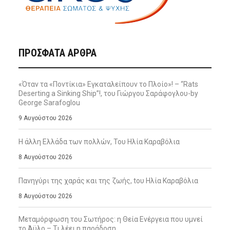
ΠΡΌΣΦΑΤΑ ΆΡΘΡΑ
«Όταν τα «Ποντίκια» Εγκαταλείπουν το Πλοίο»! – “Rats
Deserting a Sinking Ship”!, του Γιώργου Σαράφογλου-by
George Sarafoglou
9 Αυγούστου 2026
Η άλλη Ελλάδα των πολλών, Του Ηλία Καραβόλια
8 Αυγούστου 2026
Πανηγύρι της χαράς και της ζωής, tου Ηλία Καραβόλια
8 Αυγούστου 2026
Μεταμόρφωση του Σωτήρος: η Θεία Ενέργεια που υμνεί
το Άϋλο – Τι λέει η παράδοση