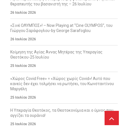
θεραπευτής του βασανιστή της – 26 Ιουλίου
26 Ιουλίου 2026
«Σινέ ΟΛΥΜΠΟΣ»! – Now Playing at “Cine OLYMPOS”, του
Γιώργου Σαράφογλου-by George Sarafoglou
26 Ιουλίου 2026
Κοίμηση της Αγίας Άννας Μητέρας της Υπεραγίας
Θεοτόκου-25 Ιουλίου
25 Ιουλίου 2026
«Χώρος Covid Free» = «Χώρος χωρίς Covid»! Αυτό που
κανείς δεν έχει τολμήσει να ρωτήσει, του Κωνσταντίνου
Μαργέλη
25 Ιουλίου 2026
Η Υπεραγία Θεοτόκος, τα Θεοτοκονύμια και ο ύμνος που
αγγίζει τα ουράνια!
25 Ιουλίου 2026