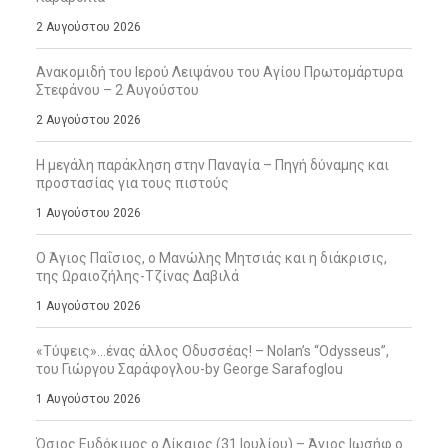
2 Αυγούστου 2026
Ανακομιδή του Ιερού Λειψάνου του Αγίου Πρωτομάρτυρα
Στεφάνου – 2 Αυγούστου
2 Αυγούστου 2026
Η μεγάλη παράκληση στην Παναγία – Πηγή δύναμης και
προστασίας για τους πιστούς
1 Αυγούστου 2026
Ο Άγιος Παΐσιος, ο Μανώλης Μητσιάς και η διάκρισις,
της Ωραιοζήλης-Τζίνας Δαβιλά
1 Αυγούστου 2026
«Τύψεις»…ένας άλλος Οδυσσέας! – Nolan’s “Odysseus”,
του Γιώργου Σαράφογλου-by George Sarafoglou
1 Αυγούστου 2026
Όσιος Ευδόκιμος ο Δίκαιος (31 Ιουλίου) – Άγιος Ιωσήφ ο