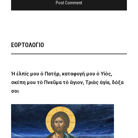
ΕΟΡΤΟΛΟΓΙΟ
Ἡ ἐλπίς μου ὁ Πατήρ, καταφυγή μου ὁ Υἱός,
σκέπη μου τὸ Πνεῦμα τὸ ἅγιον, Τριὰς ἁγία, δόξα
σοι