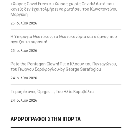
«Χώρος Covid Free» = «Χώρος χωρίς Covid»! Αυτό που
κανείς δεν έχει τολμήσει να ρωτήσει, του Κωνσταντίνου
Μαργέλη
25 Ιουλίου 2026
Η Υπεραγία Θεοτόκος, τα Θεοτοκονύμια και ο ύμνος που
αγγίζει τα ουράνια!
25 Ιουλίου 2026
Pete the Pentagon Clown! Πιτ ο Κλόουν του Πενταγώνου,
του Γιώργου Σαράφογλου-by George Sarafoglou
24 Ιουλίου 2026
Τι μας έκανες Όμηρε … , Του Ηλία Καραβόλια
24 Ιουλίου 2026
ΑΡΘΡΟΓΡΑΦΟΙ ΣΤΗΝ IΠΟΡΤΑ