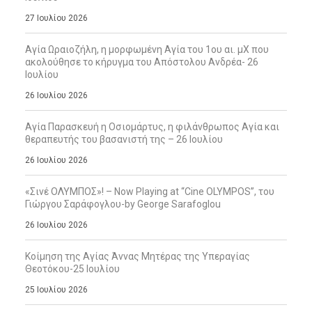
27 Ιουλίου 2026
Αγία Ωραιοζήλη, η μορφωμένη Αγία του 1ου αι. μΧ που
ακολούθησε το κήρυγμα του Απόστολου Ανδρέα- 26
Ιουλίου
26 Ιουλίου 2026
Αγία Παρασκευή η Οσιομάρτυς, η φιλάνθρωπος Αγία και
θεραπευτής του βασανιστή της – 26 Ιουλίου
26 Ιουλίου 2026
«Σινέ ΟΛΥΜΠΟΣ»! – Now Playing at “Cine OLYMPOS”, του
Γιώργου Σαράφογλου-by George Sarafoglou
26 Ιουλίου 2026
Κοίμηση της Αγίας Άννας Μητέρας της Υπεραγίας
Θεοτόκου-25 Ιουλίου
25 Ιουλίου 2026