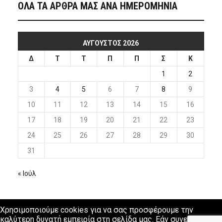
ΟΛΑ ΤΑ ΑΡΘΡΑ ΜΑΣ ΑΝΑ ΗΜΕΡΟΜΗΝΙΑ
ΑΎΓΟΥΣΤΟΣ 2026
Δ
Τ
Τ
Π
Π
Σ
Κ
1
2
3
4
5
6
7
8
9
10
11
12
13
14
15
16
17
18
19
20
21
22
23
24
25
26
27
28
29
30
31
« Ιούλ
Χρησιμοποιούμε cookies για να σας προσφέρουμε την
καλύτερη δυνατή εμπειρία στη σελίδα μας. Εάν συνεχίσετε να