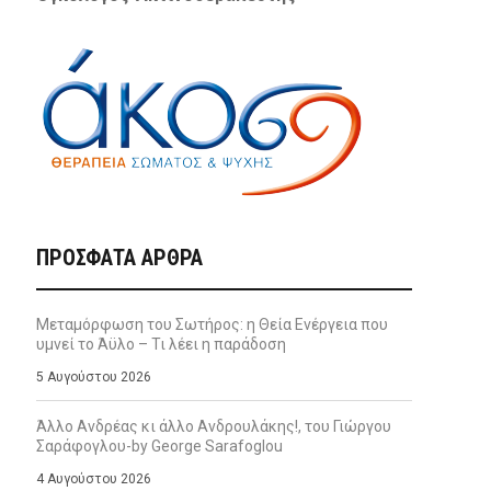
ΠΡΌΣΦΑΤΑ ΆΡΘΡΑ
Μεταμόρφωση του Σωτήρος: η Θεία Ενέργεια που
υμνεί το Άϋλο – Τι λέει η παράδοση
5 Αυγούστου 2026
Άλλο Ανδρέας κι άλλο Ανδρουλάκης!, του Γιώργου
Σαράφογλου-by George Sarafoglou
4 Αυγούστου 2026