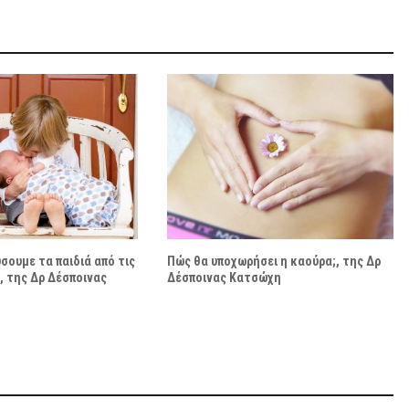
ουμε τα παιδιά από τις
Πώς θα υποχωρήσει η καούρα;, της Δρ
, της Δρ Δέσποινας
Δέσποινας Κατσώχη