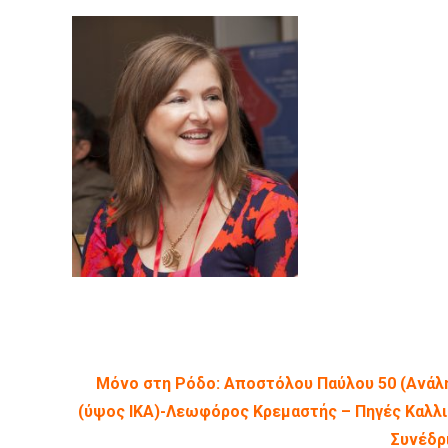
Μόνο στη Ρόδο: Αποστόλου Παύλου 50 (Ανάλ
(ύψος ΙΚΑ)-Λεωφόρος Κρεμαστής – Πηγές Καλλιθ
Συνέδρ