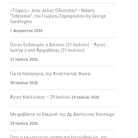
«Τύψεις»…ένας άλλος Οδυσσέας! – Nolan’s
“Odysseus”, του Γιώργου Σαράφογλου-by George
Sarafoglou
1 Αυγούστου 2026
Όσιος Ευδόκιμος ο Δίκαιος (31 Ιουλίου) – Άγιος
Ιωσήφ ο από Αριμαθαίας (31 Ιουλίου)
31 Ιουλίου 2026
Για τα πανηγύρια, της Αναστασίας Φωκά
30 Ιουλίου 2026
Άγιος Καλλίνικος – 29 Ιουλίου
29 Ιουλίου 2026
Μη φοβάστε τα δάκρυα!, της Δρ Δέσποινας Κατσώχη
29 Ιουλίου 2026
Γιατί ο κλιματισμός αγαπά την ξηροφθαλμία;, της