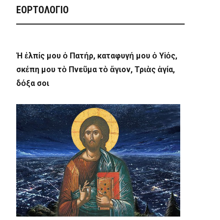
ΕΟΡΤΟΛΟΓΙΟ
Ἡ ἐλπίς μου ὁ Πατήρ, καταφυγή μου ὁ Υἱός,
σκέπη μου τὸ Πνεῦμα τὸ ἅγιον, Τριὰς ἁγία,
δόξα σοι