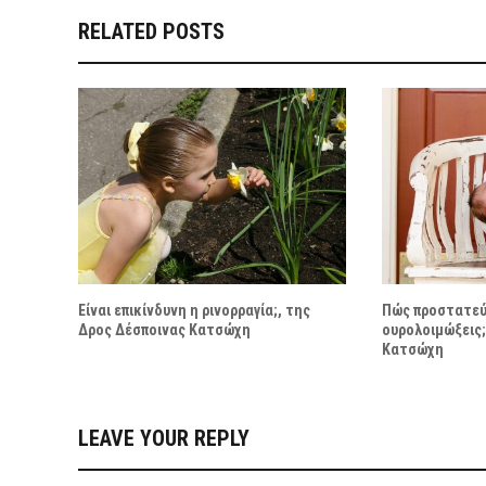
RELATED POSTS
Είναι επικίνδυνη η ρινορραγία;, της
Πώς προστατεύσ
Δρος Δέσποινας Κατσώχη
ουρολοιμώξεις;
Κατσώχη
LEAVE YOUR REPLY