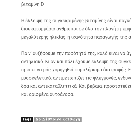
βιταμίνη D.
Η έλλειψη της συγκεκριμένης βιταμίνης είναι παγκ
δισεκατομμύριο άνθρωποι σε όλο τον πλανήτη, εμφ
μεγαλύτερης ηλικίας: η ικανότητα παραγωγής της α
Για ν’ αυξήσουμε την ποσότητά της, καλό είναι να β
αντηλιακό. Κι αν και πάλι έχουμε έλλειψη της συγκ
πρέπει να μάς χορηγηθεί συμπλήρωμα διατροφής. Εί
μυοσκελετικό, αντιμετωπίζει τις φλεγμονές, ενδυν
δρα και αντικαταθλιπτικά. Και βέβαια, προστατεύε
και ορισμένα αυτοάνοσα.
Tags
Δρ Δέσποινα Κατσώχη