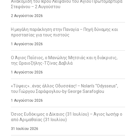
Ανακομιδή του Ιερού Λειψάνου του Αγίου Πρωτομάρτυρα
Στεφάνου – 2 Αυγούστου
2 Αυγούστου 2026
Η μεγάλη παράκληση στην Παναγία – Πηγή δύναμης και
προστασίας για τους πιστούς
1 Αυγούστου 2026
Ο Άγιος Παΐσιος, ο Μανώλης Μητσιάς και η διάκρισις,
της Ωραιοζήλης-Τζίνας Δαβιλά
1 Αυγούστου 2026
«Τύψεις»…ένας άλλος Οδυσσέας! – Nolan’s “Odysseus”,
του Γιώργου Σαράφογλου-by George Sarafoglou
1 Αυγούστου 2026
Όσιος Ευδόκιμος ο Δίκαιος (31 Ιουλίου) – Άγιος Ιωσήφ ο
από Αριμαθαίας (31 Ιουλίου)
31 Ιουλίου 2026