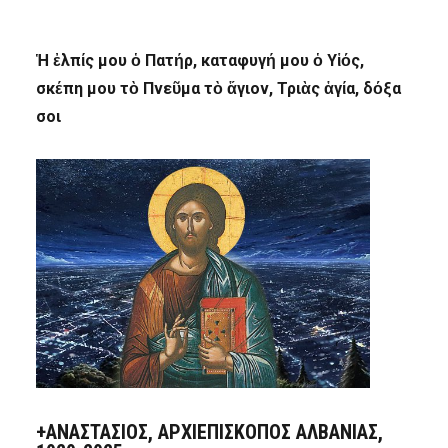
Ἡ ἐλπίς μου ὁ Πατήρ, καταφυγή μου ὁ Υἱός,
σκέπη μου τὸ Πνεῦμα τὸ ἅγιον, Τριὰς ἁγία, δόξα
σοι
+ΑΝΑΣΤΆΣΙΟΣ, ΑΡΧΙΕΠΊΣΚΟΠΟΣ ΑΛΒΑΝΊΑΣ,