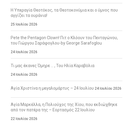
Η Υπεραγία Θεοτόκος, τα Θεοτοκονύμια και ο ύμνος που
αγγίζει τα ουράνια!
25 Ιουλίου 2026
Pete the Pentagon Clown! Πιτ ο Κλόουν του Πενταγώνου,
του Γιώργου Σαράφογλου-by George Sarafoglou
24 Ιουλίου 2026
Τι μας έκανες Όμηρε … , Του Ηλία Καραβόλια
24 Ιουλίου 2026
Αγία Χριστίνα η μεγαλομάρτυς – 24 Ιουλίου
24 Ιουλίου 2026
Αγία Μαρκέλλα, η Πολιούχος της Χίου, που εκδιώχθηκε
από τον πατέρα της – Εορτασμός 22 Ιουλίου
22 Ιουλίου 2026