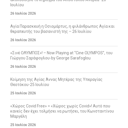
Ιουλίου
26 Ιουλίου 2026
Αγία Παρασκευή η Οσιομάρτυς, η φιλάνθρωπος Αγία και
θεραπευτής του βασανιστή της – 26 Ιουλίου
26 Ιουλίου 2026
«Σινέ ΟΛΥΜΠΟΣ»! – Now Playing at “Cine OLYMPOS”, του
Γιώργου Σαράφογλου-by George Sarafoglou
26 Ιουλίου 2026
Κοίμηση της Αγίας Άννας Μητέρας της Υπεραγίας
Θεοτόκου-25 Ιουλίου
25 Ιουλίου 2026
«Χώρος Covid Free» = «Χώρος χωρίς Covid»! Αυτό που
κανείς δεν έχει τολμήσει να ρωτήσει, του Κωνσταντίνου
Μαργέλη
25 Ιουλίου 2026