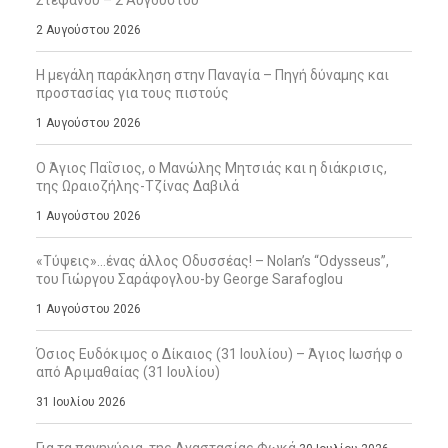
2 Αυγούστου 2026
Η μεγάλη παράκληση στην Παναγία – Πηγή δύναμης και
προστασίας για τους πιστούς
1 Αυγούστου 2026
Ο Άγιος Παΐσιος, ο Μανώλης Μητσιάς και η διάκρισις,
της Ωραιοζήλης-Τζίνας Δαβιλά
1 Αυγούστου 2026
«Τύψεις»…ένας άλλος Οδυσσέας! – Nolan’s “Odysseus”,
του Γιώργου Σαράφογλου-by George Sarafoglou
1 Αυγούστου 2026
Όσιος Ευδόκιμος ο Δίκαιος (31 Ιουλίου) – Άγιος Ιωσήφ ο
από Αριμαθαίας (31 Ιουλίου)
31 Ιουλίου 2026
Για τα πανηγύρια, της Αναστασίας Φωκά