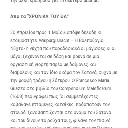
την άλλη εβδομάδα για το δεύτερο μάθημα”.
Απο τα “ΧΡΟΝΙΚΑ ΤΟΥ ΘΑ”
30 Απριλίου προς 1 Μαϊου, απόψε δηλαδή κι
ετοιμαστήτε. Walpurgisnacht – Η Βαλπούργια
Νύχτα- η νύχτα που παραδοσιακά οι μάγισσες κι οι
μάγοι ξεχύνονται σε δάση και βουνά σε μια
οργιαστική γιορτή παρέα με δαίμονες και
διαβόλους και τον ίδιο ακόμα τον Σατανά, συχνά με
την μορφή τράγου ή Σάτυρου. Ο Francesco Maria
Guazzo στο βιβλίο του Compendium Maleficarum
(1608) περιγράφει πώς “οι συμμετέχοντες
καβαλάνε ιπτάμενες κατσίκες, ποδαπατούν τον
σταυρό, ξαναβαπτίζονται στο όνομα του Σατανά
και του δίνουν τα ρούχα τους, φιλάνε τον πισινό