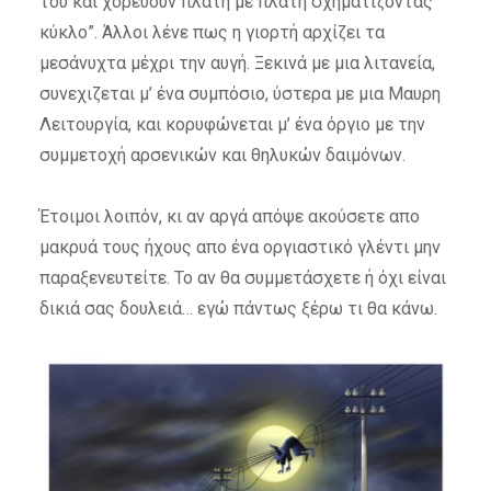
του και χορεύουν πλάτη με πλάτη σχηματίζοντας
κύκλο”. Άλλοι λένε πως η γιορτή αρχίζει τα
μεσάνυχτα μέχρι την αυγή. Ξεκινά με μια λιτανεία,
συνεχιζεται μ’ ένα συμπόσιο, ύστερα με μια Μαυρη
Λειτουργία, και κορυφώνεται μ’ ένα όργιο με την
συμμετοχή αρσενικών και θηλυκών δαιμόνων.
Έτοιμοι λοιπόν, κι αν αργά απόψε ακούσετε απο
μακρυά τους ήχους απο ένα οργιαστικό γλέντι μην
παραξενευτείτε. Το αν θα συμμετάσχετε ή όχι είναι
δικιά σας δουλειά… εγώ πάντως ξέρω τι θα κάνω.