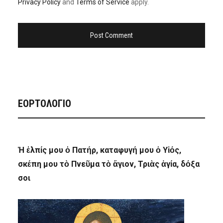
Privacy Policy
and
Terms of Service
apply.
ΕΟΡΤΟΛΟΓΙΟ
Ἡ ἐλπίς μου ὁ Πατήρ, καταφυγή μου ὁ Υἱός,
σκέπη μου τὸ Πνεῦμα τὸ ἅγιον, Τριὰς ἁγία, δόξα
σοι