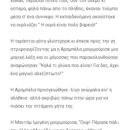
καθώς πέρασαν δίπλα τους σαν τον άνεμο κι
ύστερα, ψηλά πάνω απο το πλήθος, έκαναν τούμπα
μέσα σ’ ένα συννεφο. Η εκπαιδευόμενη ακούστηκε
να ουρλιάζει ” Η ουρά είναι πολύ βαρειά!”
Η τεράστια γάτα γλύστρησε κι έπεσε προς την γη
στριφογυρίζοντας μα η Αραμπέλα μουρμούρισε μια
μαγική λέξη και οι μάγισσες που παρακολουθούσαν
αναφώνησαν: “Καλέ τι γλύκα που είναι! Για δες, έχει
ένα μαγικό αλεξίπτωτο!”
Η Αραμπέλα προσγειώθηκε -λίγο ανώμαλα είν’ η
αλήθεια- αλλά ακριβώς πάνω στην ώρα για να
πιάσει την ιπτάμενη γάτα της.
Η Μαντάμ Ιμογένη μουρμούρισε, “Ουφ! Πέρασε πάλι