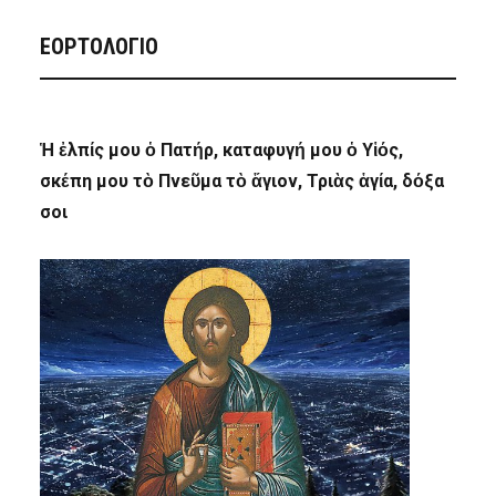
ΕΟΡΤΟΛΟΓΙΟ
Ἡ ἐλπίς μου ὁ Πατήρ, καταφυγή μου ὁ Υἱός,
σκέπη μου τὸ Πνεῦμα τὸ ἅγιον, Τριὰς ἁγία, δόξα
σοι