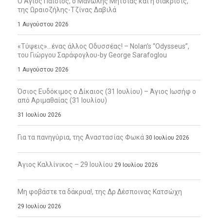
Ο Άγιος Παΐσιος, ο Μανώλης Μητσιάς και η διάκρισις,
της Ωραιοζήλης-Τζίνας Δαβιλά
1 Αυγούστου 2026
«Τύψεις»…ένας άλλος Οδυσσέας! – Nolan’s “Odysseus”,
του Γιώργου Σαράφογλου-by George Sarafoglou
1 Αυγούστου 2026
Όσιος Ευδόκιμος ο Δίκαιος (31 Ιουλίου) – Άγιος Ιωσήφ ο
από Αριμαθαίας (31 Ιουλίου)
31 Ιουλίου 2026
Για τα πανηγύρια, της Αναστασίας Φωκά
30 Ιουλίου 2026
Άγιος Καλλίνικος – 29 Ιουλίου
29 Ιουλίου 2026
Μη φοβάστε τα δάκρυα!, της Δρ Δέσποινας Κατσώχη
29 Ιουλίου 2026