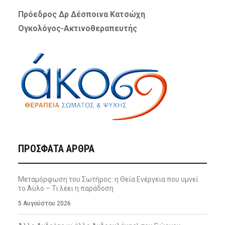
Πρόεδρος Δρ Δέσποινα Κατσώχη
Ογκολόγος-Ακτινοθεραπευτής
ΠΡΌΣΦΑΤΑ ΆΡΘΡΑ
Μεταμόρφωση του Σωτήρος: η Θεία Ενέργεια που υμνεί
το Άϋλο – Τι λέει η παράδοση
5 Αυγούστου 2026