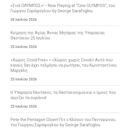
«Σινέ ΟΛΥΜΠΟΣ»! – Now Playing at “Cine OLYMPOS”, του
Γιώργου Σαράφογλου-by George Sarafoglou
26 Ιουλίου 2026
Κοίμηση της Αγίας Άννας Μητέρας της Υπεραγίας
Θεοτόκου-25 Ιουλίου
25 Ιουλίου 2026
«Χώρος Covid Free» = «Χώρος χωρίς Covid»! Αυτό που
κανείς δεν έχει τολμήσει να ρωτήσει, του Κωνσταντίνου
Μαργέλη
25 Ιουλίου 2026
Η Υπεραγία Θεοτόκος, τα Θεοτοκονύμια και ο ύμνος που
αγγίζει τα ουράνια!
25 Ιουλίου 2026
Pete the Pentagon Clown! Πιτ ο Κλόουν του Πενταγώνου,
του Γιώργου Σαράφογλου-by George Sarafoglou