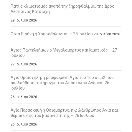
Γιατί ο κλιματισμός αγαπά την ξηροφθαλμία;, της Δρος
Δέσποινας Κατσώχη
29 Ιουλίου 2026
Οσία Ειρήνη η Χρυσοβαλάντου – 28 Ιουλίου
28 Ιουλίου 2026
Άγιος Παντελεήμων ο Μεγαλομάρτυς και Ιαματικός – 27
Ιουλίου
27 Ιουλίου 2026
Αγία Ωραιοζήλη, η μορφωμένη Αγία του 1ου αι. μΧ που
ακολούθησε το κήρυγμα του Απόστολου Ανδρέα- 26
Ιουλίου
26 Ιουλίου 2026
Αγία Παρασκευή η Οσιομάρτυς, η φιλάνθρωπος Αγία και
θεραπευτής του βασανιστή της – 26 Ιουλίου
26 Ιουλίου 2026