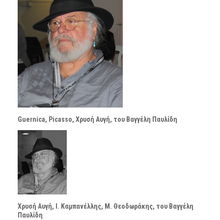
Guernica, Picasso, Χρυσή Αυγή, του Βαγγέλη Παυλίδη
Χρυσή Αυγή, Ι. Καμπανέλλης, Μ. Θεοδωράκης, του Βαγγέλη
Παυλίδη