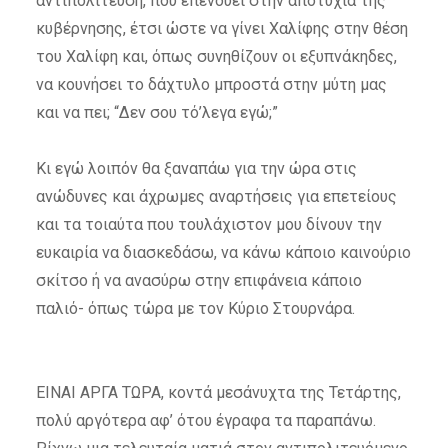
αντιπολίτευση, που επενδύει στην αποτυχία της
κυβέρνησης, έτσι ώστε να γίνει Χαλίφης στην θέση
του Χαλίφη και, όπως συνηθίζουν οι εξυπνάκηδες,
να κουνήσει το δάχτυλο μπροστά στην μύτη μας
και να πει; “Δεν σου τό’λεγα εγώ;”
Κι εγώ λοιπόν θα ξαναπάω για την ώρα στις
ανώδυνες και άχρωμες αναρτήσεις για επετείους
και τα τοιαύτα που τουλάχιστον μου δίνουν την
ευκαιρία να διασκεδάσω, να κάνω κάποιο καινούριο
σκίτσο ή να ανασύρω στην επιφάνεια κάποιο
παλιό- όπως τώρα με τον Κύριο Στουρνάρα.
ΕΙΝΑΙ ΑΡΓΑ ΤΩΡΑ, κοντά μεσάνυχτα της Τετάρτης,
πολύ αργότερα αφ’ ότου έγραφα τα παραπάνω.