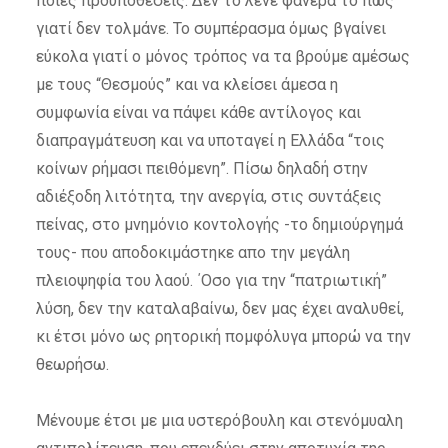
ποιες προϋποθέσεις. Δεν το λένε φανερά το πώς
γιατί δεν τολμάνε. Το συμπέρασμα όμως βγαίνει
εύκολα γιατί ο μόνος τρόπος να τα βρούμε αμέσως
με τους “Θεσμούς” και να κλείσει άμεσα η
συμφωνία είναι να πάψει κάθε αντίλογος και
διαπραγμάτευση και να υποταγεί η Ελλάδα “τοις
κοίνων ρήμασι πειθόμενη”. Πίσω δηλαδή στην
αδιέξοδη λιτότητα, την ανεργία, στις συντάξεις
πείνας, στο μνημόνιο κοντολογής -το δημιούργημά
τους- που αποδοκιμάστηκε απο την μεγάλη
πλειοψηφία του λαού. ΄Οσο για την “πατριωτική”
λύση, δεν την καταλαβαίνω, δεν μας έχει αναλυθεί,
κι έτσι μόνο ως ρητορική πομφόλυγα μπορώ να την
θεωρήσω.
Μένουμε έτσι με μια υστερόβουλη και στενόμυαλη