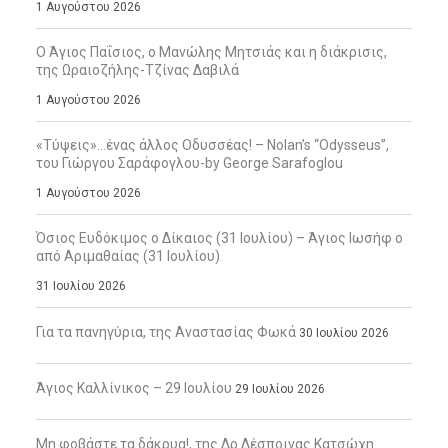
1 Αυγούστου 2026
Ο Άγιος Παΐσιος, ο Μανώλης Μητσιάς και η διάκρισις,
της Ωραιοζήλης-Τζίνας Δαβιλά
1 Αυγούστου 2026
«Τύψεις»…ένας άλλος Οδυσσέας! – Nolan’s “Odysseus”,
του Γιώργου Σαράφογλου-by George Sarafoglou
1 Αυγούστου 2026
Όσιος Ευδόκιμος ο Δίκαιος (31 Ιουλίου) – Άγιος Ιωσήφ ο
από Αριμαθαίας (31 Ιουλίου)
31 Ιουλίου 2026
Για τα πανηγύρια, της Αναστασίας Φωκά
30 Ιουλίου 2026
Άγιος Καλλίνικος – 29 Ιουλίου
29 Ιουλίου 2026
Μη φοβάστε τα δάκρυα!, της Δρ Δέσποινας Κατσώχη