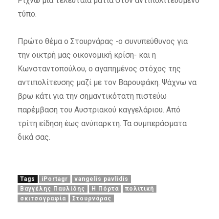
Ρίχνω μια τελευταία ματιά στον αντιπολιτευόμενο
τύπο.
Πρώτο θέμα ο Στουρνάρας -ο συνυπεύθυνος για
την οικτρή μας οικονομική κρίση- και η
Κωνσταντοπούλου, ο αγαπημένος στόχος της
αντιπολίτευσης μαζί με τον Βαρουφάκη. Ψάχνω να
βρω κάτι για την σημαντικότατη πιστεύω
παρέμβαση του Αυστριακού καγγελάριου. Από
τρίτη είδηση έως ανύπαρκτη. Τα συμπεράσματα
δικά σας.
Tags
iPortagr
vangelis pavlidis
Βαγγέλης Παυλίδης
Η Πόρτα
πολιτική
σκιτσογραφία
Στουρνάρας