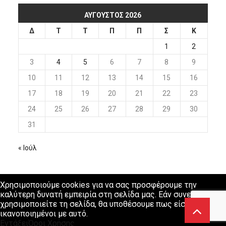
ΑΎΓΟΥΣΤΟΣ 2026
Δ
Τ
Τ
Π
Π
Σ
Κ
1
2
3
4
5
6
7
8
9
10
11
12
13
14
15
16
17
18
19
20
21
22
23
24
25
26
27
28
29
30
31
« Ιούλ
Χρησιμοποιούμε cookies για να σας προσφέρουμε την
καλύτερη δυνατή εμπειρία στη σελίδα μας. Εάν συνεχίσετε να
χρησιμοποιείτε τη σελίδα, θα υποθέσουμε πως είστε
ικανοποιημένοι με αυτό.
Εντάξει
Όροι Χρήσης