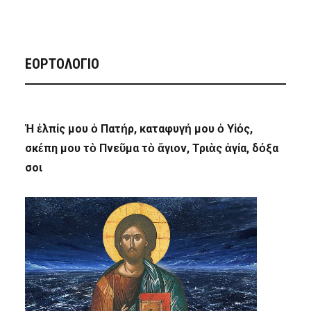
ΕΟΡΤΟΛΟΓΙΟ
Ἡ ἐλπίς μου ὁ Πατήρ, καταφυγή μου ὁ Υἱός,
σκέπη μου τὸ Πνεῦμα τὸ ἅγιον, Τριὰς ἁγία, δόξα
σοι