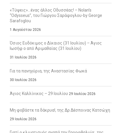
«Τύψεις»…ένας άλλος Οδυσσέας! – Nolan’s
“Odysseus”, του Γιώργου Σαράφογλου-by George
Sarafoglou
1 Αυγούστου 2026
Όσιος Ευδόκιμος ο Δίκαιος (31 Ιουλίου) – Άγιος
Ιωσήφ ο από Αριμαθαίας (31 Ιουλίου)
31 Ιουλίου 2026
Για τα πανηγύρια, της Αναστασίας Φωκά
30 Ιουλίου 2026
Άγιος Καλλίνικος – 29 Ιουλίου
29 Ιουλίου 2026
Μη φοβάστε τα δάκρυα!, της Δρ Δέσποινας Κατσώχη
29 Ιουλίου 2026
Γιατί ο κλιματισμός αγαπά την ξηροφθαλμία;, της