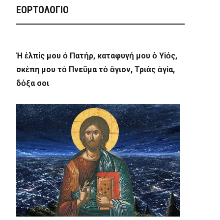
ΕΟΡΤΟΛΟΓΙΟ
Ἡ ἐλπίς μου ὁ Πατήρ, καταφυγή μου ὁ Υἱός,
σκέπη μου τὸ Πνεῦμα τὸ ἅγιον, Τριὰς ἁγία,
δόξα σοι