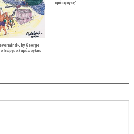
πρόσφυγες”
evermind», by George
ου Γιώργου Σαράφογλου