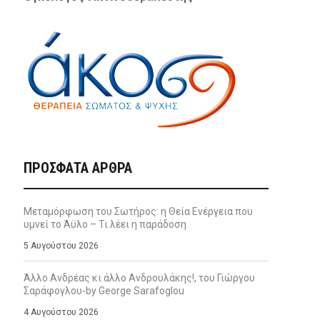
ΠΡΌΣΦΑΤΑ ΆΡΘΡΑ
Μεταμόρφωση του Σωτήρος: η Θεία Ενέργεια που
υμνεί το Άϋλο – Τι λέει η παράδοση
5 Αυγούστου 2026
Άλλο Ανδρέας κι άλλο Ανδρουλάκης!, του Γιώργου
Σαράφογλου-by George Sarafoglou
4 Αυγούστου 2026