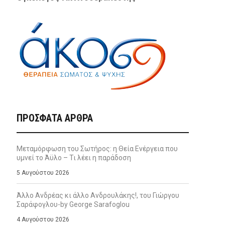
ΠΡΌΣΦΑΤΑ ΆΡΘΡΑ
Μεταμόρφωση του Σωτήρος: η Θεία Ενέργεια που
υμνεί το Άϋλο – Τι λέει η παράδοση
5 Αυγούστου 2026
Άλλο Ανδρέας κι άλλο Ανδρουλάκης!, του Γιώργου
Σαράφογλου-by George Sarafoglou
4 Αυγούστου 2026