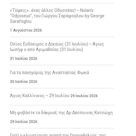
«Τύψεις»…ένας άλλος Οδυσσέας! – Nolan’s
“Odysseus”, του Γιώργου Σαράφογλου-by George
Sarafoglou
1 Αυγούστου 2026
Όσιος Ευδόκιμος ο Δίκαιος (31 Ιουλίου) – Άγιος
Ιωσήφ ο από Αριμαθαίας (31 Ιουλίου)
31 Ιουλίου 2026
Για τα πανηγύρια, της Αναστασίας Φωκά
30 Ιουλίου 2026
Άγιος Καλλίνικος – 29 Ιουλίου
29 Ιουλίου 2026
Μη φοβάστε τα δάκρυα!, της Δρ Δέσποινας Κατσώχη
29 Ιουλίου 2026
Γιατί ο κλιματισμός αγαπά την ξηροφθαλμία;, της