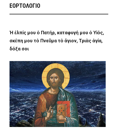
ΕΟΡΤΟΛΟΓΙΟ
Ἡ ἐλπίς μου ὁ Πατήρ, καταφυγή μου ὁ Υἱός,
σκέπη μου τὸ Πνεῦμα τὸ ἅγιον, Τριὰς ἁγία,
δόξα σοι