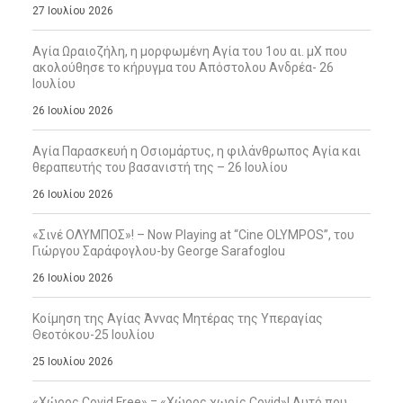
27 Ιουλίου 2026
Αγία Ωραιοζήλη, η μορφωμένη Αγία του 1ου αι. μΧ που
ακολούθησε το κήρυγμα του Απόστολου Ανδρέα- 26
Ιουλίου
26 Ιουλίου 2026
Αγία Παρασκευή η Οσιομάρτυς, η φιλάνθρωπος Αγία και
θεραπευτής του βασανιστή της – 26 Ιουλίου
26 Ιουλίου 2026
«Σινέ ΟΛΥΜΠΟΣ»! – Now Playing at “Cine OLYMPOS”, του
Γιώργου Σαράφογλου-by George Sarafoglou
26 Ιουλίου 2026
Κοίμηση της Αγίας Άννας Μητέρας της Υπεραγίας
Θεοτόκου-25 Ιουλίου
25 Ιουλίου 2026
«Χώρος Covid Free» = «Χώρος χωρίς Covid»! Αυτό που