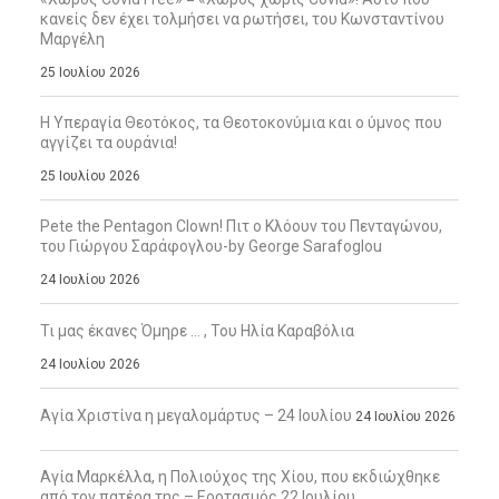
κανείς δεν έχει τολμήσει να ρωτήσει, του Κωνσταντίνου
Μαργέλη
25 Ιουλίου 2026
Η Υπεραγία Θεοτόκος, τα Θεοτοκονύμια και ο ύμνος που
αγγίζει τα ουράνια!
25 Ιουλίου 2026
Pete the Pentagon Clown! Πιτ ο Κλόουν του Πενταγώνου,
του Γιώργου Σαράφογλου-by George Sarafoglou
24 Ιουλίου 2026
Τι μας έκανες Όμηρε … , Του Ηλία Καραβόλια
24 Ιουλίου 2026
Αγία Χριστίνα η μεγαλομάρτυς – 24 Ιουλίου
24 Ιουλίου 2026
Αγία Μαρκέλλα, η Πολιούχος της Χίου, που εκδιώχθηκε
από τον πατέρα της – Εορτασμός 22 Ιουλίου