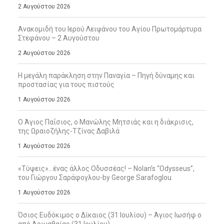
2 Αυγούστου 2026
Ανακομιδή του Ιερού Λειψάνου του Αγίου Πρωτομάρτυρα
Στεφάνου – 2 Αυγούστου
2 Αυγούστου 2026
Η μεγάλη παράκληση στην Παναγία – Πηγή δύναμης και
προστασίας για τους πιστούς
1 Αυγούστου 2026
Ο Άγιος Παΐσιος, ο Μανώλης Μητσιάς και η διάκρισις,
της Ωραιοζήλης-Τζίνας Δαβιλά
1 Αυγούστου 2026
«Τύψεις»…ένας άλλος Οδυσσέας! – Nolan’s “Odysseus”,
του Γιώργου Σαράφογλου-by George Sarafoglou
1 Αυγούστου 2026
Όσιος Ευδόκιμος ο Δίκαιος (31 Ιουλίου) – Άγιος Ιωσήφ ο