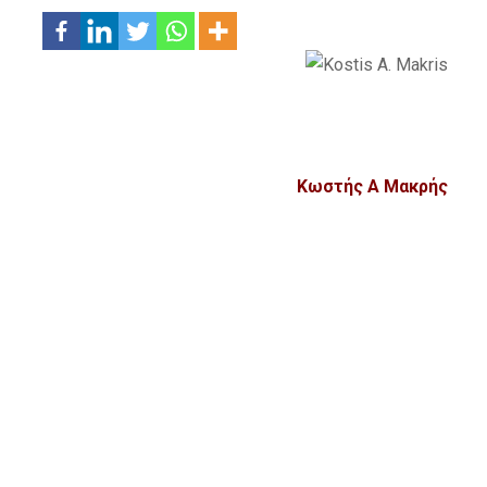
Κωστής Α Μακρής