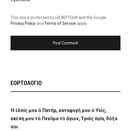
This site is protected by reCAPTCHA and the Google
Privacy Policy
and
Terms of Service
apply.
ΕΟΡΤΟΛΟΓΙΟ
Ἡ ἐλπίς μου ὁ Πατήρ, καταφυγή μου ὁ Υἱός,
σκέπη μου τὸ Πνεῦμα τὸ ἅγιον, Τριὰς ἁγία, δόξα
σοι