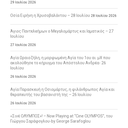
29 Ιουλίου 2026
Οσία Ειρήνη η Χρυσοβαλάντου – 28 Ιουλίου
28 Ιουλίου 2026
Άγιος Παντελεήμων ο Μεγαλομάρτυς και Ιαματικός – 27
Ιουλίου
27 Ιουλίου 2026
Αγία Ωραιοζήλη, η μορφωμένη Αγία του 1ου αι. μΧ που
ακολούθησε το κήρυγμα του Απόστολου Ανδρέα- 26
Ιουλίου
26 Ιουλίου 2026
Αγία Παρασκευή η Οσιομάρτυς, η φιλάνθρωπος Αγία και
θεραπευτής του βασανιστή της – 26 Ιουλίου
26 Ιουλίου 2026
«Σινέ ΟΛΥΜΠΟΣ»! – Now Playing at “Cine OLYMPOS”, του
Γιώργου Σαράφογλου-by George Sarafoglou