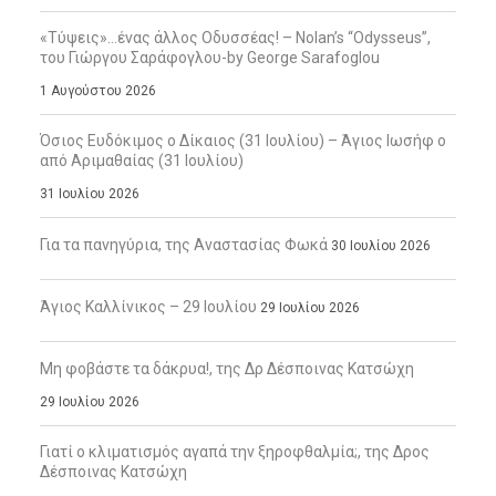
«Τύψεις»…ένας άλλος Οδυσσέας! – Nolan’s “Odysseus”,
του Γιώργου Σαράφογλου-by George Sarafoglou
1 Αυγούστου 2026
Όσιος Ευδόκιμος ο Δίκαιος (31 Ιουλίου) – Άγιος Ιωσήφ ο
από Αριμαθαίας (31 Ιουλίου)
31 Ιουλίου 2026
Για τα πανηγύρια, της Αναστασίας Φωκά
30 Ιουλίου 2026
Άγιος Καλλίνικος – 29 Ιουλίου
29 Ιουλίου 2026
Μη φοβάστε τα δάκρυα!, της Δρ Δέσποινας Κατσώχη
29 Ιουλίου 2026
Γιατί ο κλιματισμός αγαπά την ξηροφθαλμία;, της Δρος
Δέσποινας Κατσώχη