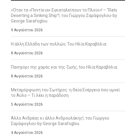
«Όταν τα «Ποντίκια» Εγκαταλείπουν το Πλοίο»! – “Rats
Deserting a Sinking Ship”!, του Γιώργου Σαράφογλου-by
George Sarafoglou
9 Αυγούστου 2026
Η άλλη Ελλάδα των πολλών, Του Ηλία Καραβόλια
8 Αυγούστου 2026
Πανηγύρι της χαράς και της ζωής, tου Ηλία Καραβόλια
8 Αυγούστου 2026
Μεταμόρφωση του Σωτήρος: η Θεία Ενέργεια που υμνεί
το Άϋλο – Τι λέει η παράδοση
5 Αυγούστου 2026
Άλλο Ανδρέας κι άλλο Ανδρουλάκης!, του Γιώργου
Σαράφογλου-by George Sarafoglou
4 Αυγούστου 2026