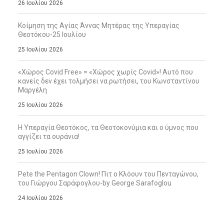
26 Ιουλίου 2026
Κοίμηση της Αγίας Άννας Μητέρας της Υπεραγίας
Θεοτόκου-25 Ιουλίου
25 Ιουλίου 2026
«Χώρος Covid Free» = «Χώρος χωρίς Covid»! Αυτό που
κανείς δεν έχει τολμήσει να ρωτήσει, του Κωνσταντίνου
Μαργέλη
25 Ιουλίου 2026
Η Υπεραγία Θεοτόκος, τα Θεοτοκονύμια και ο ύμνος που
αγγίζει τα ουράνια!
25 Ιουλίου 2026
Pete the Pentagon Clown! Πιτ ο Κλόουν του Πενταγώνου,
του Γιώργου Σαράφογλου-by George Sarafoglou
24 Ιουλίου 2026