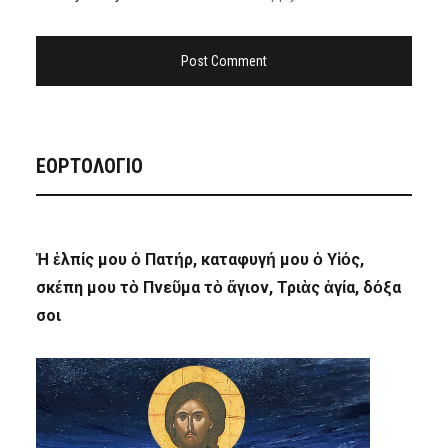
ΕΟΡΤΟΛΟΓΙΟ
Ἡ ἐλπίς μου ὁ Πατήρ, καταφυγή μου ὁ Υἱός,
σκέπη μου τὸ Πνεῦμα τὸ ἅγιον, Τριὰς ἁγία, δόξα
σοι