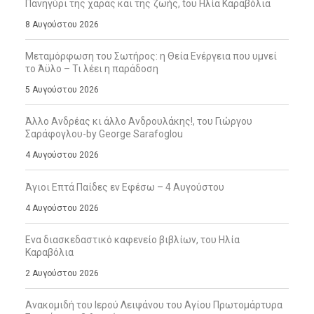
Πανηγύρι της χαράς και της ζωής, tου Ηλία Καραβόλια
8 Αυγούστου 2026
Μεταμόρφωση του Σωτήρος: η Θεία Ενέργεια που υμνεί
το Άϋλο – Τι λέει η παράδοση
5 Αυγούστου 2026
Άλλο Ανδρέας κι άλλο Ανδρουλάκης!, του Γιώργου
Σαράφογλου-by George Sarafoglou
4 Αυγούστου 2026
Άγιοι Επτά Παίδες εν Εφέσω – 4 Αυγούστου
4 Αυγούστου 2026
Ενα διασκεδαστικό καφενείο βιβλίων, του Ηλία
Καραβόλια
2 Αυγούστου 2026
Ανακομιδή του Ιερού Λειψάνου του Αγίου Πρωτομάρτυρα