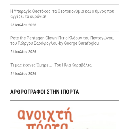
Η Υπεραγία Θεοτόκος, τα Θεοτοκονύμια και ο ύμνος που
αγγίζει τα ουράνια!
25 Ιουλίου 2026
Pete the Pentagon Clown! Πιτ ο Κλόουν του Πενταγώνου,
του Γιώργου Σαράφογλου-by George Sarafoglou
24 Ιουλίου 2026
Τι μας έκανες Όμηρε … , Του Ηλία Καραβόλια
24 Ιουλίου 2026
ΑΡΘΡΟΓΡΑΦΟΙ ΣΤΗΝ IΠΟΡΤΑ