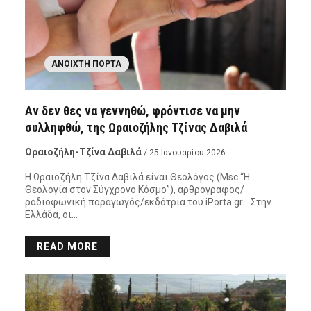
ΑΝΟΙΧΤΉ ΠΌΡΤΑ
Αν δεν θες να γεννηθώ, φρόντισε να μην
συλληφθώ, της Ωραιοζήλης Τζίνας Δαβιλά
Ωραιοζήλη-Τζίνα Δαβιλά
/ 25 Ιανουαρίου 2026
Η Ωραιοζήλη Τζίνα Δαβιλά είναι Θεολόγος (Msc “Η
Θεολογία στον Σύγχρονο Κόσμο”), αρθρογράφος/
ραδιοφωνική παραγωγός/εκδότρια του iPorta.gr. Στην
Ελλάδα, οι…
READ MORE