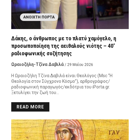
ΑΝΟΙΧΤΉ ΠΌΡΤΑ
Δάκης, ο άνθρωπος με το πλατύ χαμόγελο, η
προσωποποίηση της αειθαλούς νιότης – 40′
ραδιοφωνικής συζήτησης
Ωραιοζήλη-Τζίνα Δαβιλά
/ 29 Μαΐου 2026
Η Ωραιοζήλη Τζίνα Δαβιλά είναι Θεολόγος (Msc “Η
Θεολογία στον Σύγχρονο Κόσμο”), αρθρογράφος/
ραδιοφωνική παραγωγός/εκδότρια του iPorta.gr.
Ξετυλίγει την ζωή του…
READ MORE