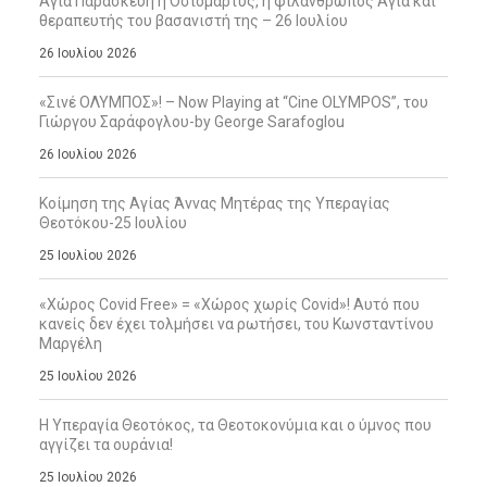
Αγία Παρασκευή η Οσιομάρτυς, η φιλάνθρωπος Αγία και
θεραπευτής του βασανιστή της – 26 Ιουλίου
26 Ιουλίου 2026
«Σινέ ΟΛΥΜΠΟΣ»! – Now Playing at “Cine OLYMPOS”, του
Γιώργου Σαράφογλου-by George Sarafoglou
26 Ιουλίου 2026
Κοίμηση της Αγίας Άννας Μητέρας της Υπεραγίας
Θεοτόκου-25 Ιουλίου
25 Ιουλίου 2026
«Χώρος Covid Free» = «Χώρος χωρίς Covid»! Αυτό που
κανείς δεν έχει τολμήσει να ρωτήσει, του Κωνσταντίνου
Μαργέλη
25 Ιουλίου 2026
Η Υπεραγία Θεοτόκος, τα Θεοτοκονύμια και ο ύμνος που
αγγίζει τα ουράνια!
25 Ιουλίου 2026