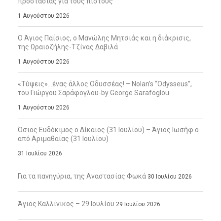
προστασίας για τους πιστούς
1 Αυγούστου 2026
Ο Άγιος Παΐσιος, ο Μανώλης Μητσιάς και η διάκρισις,
της Ωραιοζήλης-Τζίνας Δαβιλά
1 Αυγούστου 2026
«Τύψεις»…ένας άλλος Οδυσσέας! – Nolan’s “Odysseus”,
του Γιώργου Σαράφογλου-by George Sarafoglou
1 Αυγούστου 2026
Όσιος Ευδόκιμος ο Δίκαιος (31 Ιουλίου) – Άγιος Ιωσήφ ο
από Αριμαθαίας (31 Ιουλίου)
31 Ιουλίου 2026
Για τα πανηγύρια, της Αναστασίας Φωκά
30 Ιουλίου 2026
Άγιος Καλλίνικος – 29 Ιουλίου
29 Ιουλίου 2026