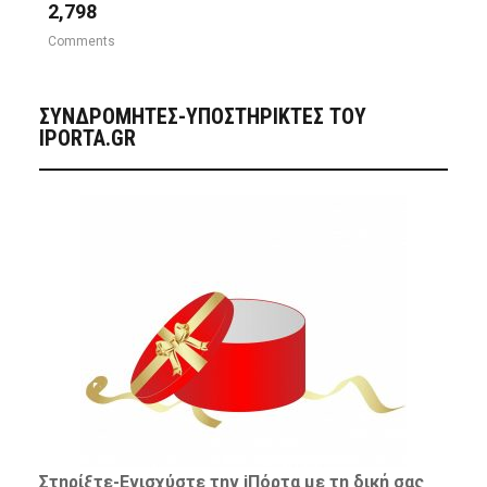
2,798
Comments
ΣΥΝΔΡΟΜΗΤΈΣ-ΥΠΟΣΤΗΡΙΚΤΈΣ ΤΟΥ
IPORTA.GR
Στηρίξτε-
Ενισχύστε
την iΠόρτα με τη δική σας