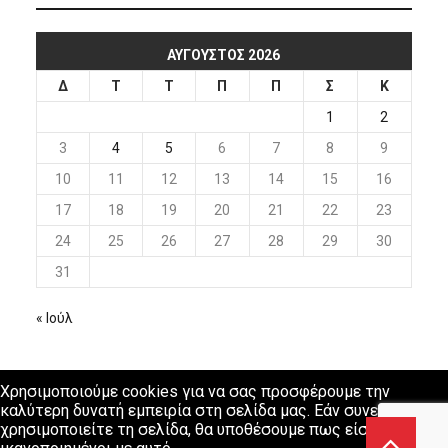
ΑΎΓΟΥΣΤΟΣ 2026
Δ
Τ
Τ
Π
Π
Σ
Κ
1
2
3
4
5
6
7
8
9
10
11
12
13
14
15
16
17
18
19
20
21
22
23
24
25
26
27
28
29
30
31
« Ιούλ
Χρησιμοποιούμε cookies για να σας προσφέρουμε την
καλύτερη δυνατή εμπειρία στη σελίδα μας. Εάν συνεχίσετε να
χρησιμοποιείτε τη σελίδα, θα υποθέσουμε πως είστε