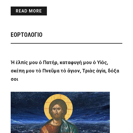
READ MORE
ΕΟΡΤΟΛΟΓΙΟ
Ἡ ἐλπίς μου ὁ Πατήρ, καταφυγή μου ὁ Υἱός,
σκέπη μου τὸ Πνεῦμα τὸ ἅγιον, Τριὰς ἁγία, δόξα
σοι