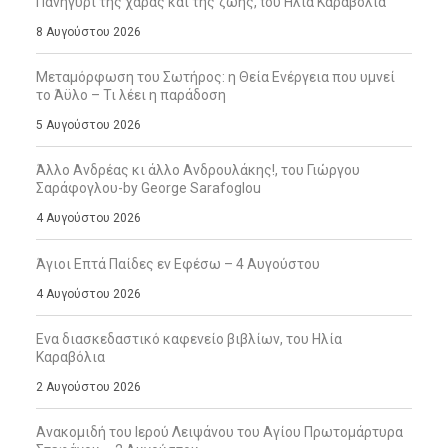
Πανηγύρι της χαράς και της ζωής, tου Ηλία Καραβόλια
8 Αυγούστου 2026
Μεταμόρφωση του Σωτήρος: η Θεία Ενέργεια που υμνεί
το Άϋλο – Τι λέει η παράδοση
5 Αυγούστου 2026
Άλλο Ανδρέας κι άλλο Ανδρουλάκης!, του Γιώργου
Σαράφογλου-by George Sarafoglou
4 Αυγούστου 2026
Άγιοι Επτά Παίδες εν Εφέσω – 4 Αυγούστου
4 Αυγούστου 2026
Ενα διασκεδαστικό καφενείο βιβλίων, του Ηλία
Καραβόλια
2 Αυγούστου 2026
Ανακομιδή του Ιερού Λειψάνου του Αγίου Πρωτομάρτυρα