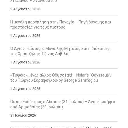
Στεφάνου – 2 Αυγούστου
2 Αυγούστου 2026
Η μεγάλη παράκληση στην Παναγία – Πηγή δύναμης και
προστασίας για τους πιστούς
1 Αυγούστου 2026
Ο Άγιος Παΐσιος, ο Μανώλης Μητσιάς και η διάκρισις,
της Ωραιοζήλης-Τζίνας Δαβιλά
1 Αυγούστου 2026
«Τύψεις»…ένας άλλος Οδυσσέας! – Nolan’s “Odysseus”,
του Γιώργου Σαράφογλου-by George Sarafoglou
1 Αυγούστου 2026
Όσιος Ευδόκιμος ο Δίκαιος (31 Ιουλίου) – Άγιος Ιωσήφ ο
από Αριμαθαίας (31 Ιουλίου)
31 Ιουλίου 2026