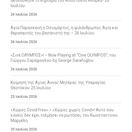
ακολούθησε το κήρυγμα του Απόστολου Ανδρέα- 26
Ιουλίου
26 Ιουλίου 2026
Αγία Παρασκευή η Οσιομάρτυς, η φιλάνθρωπος Αγία και
θεραπευτής του βασανιστή της – 26 Ιουλίου
26 Ιουλίου 2026
«Σινέ ΟΛΥΜΠΟΣ»! – Now Playing at “Cine OLYMPOS”, του
Γιώργου Σαράφογλου-by George Sarafoglou
26 Ιουλίου 2026
Κοίμηση της Αγίας Άννας Μητέρας της Υπεραγίας
Θεοτόκου-25 Ιουλίου
25 Ιουλίου 2026
«Χώρος Covid Free» = «Χώρος χωρίς Covid»! Αυτό που
κανείς δεν έχει τολμήσει να ρωτήσει, του Κωνσταντίνου
Μαργέλη
25 Ιουλίου 2026