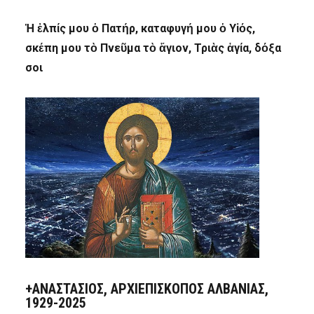
Ἡ ἐλπίς μου ὁ Πατήρ, καταφυγή μου ὁ Υἱός,
σκέπη μου τὸ Πνεῦμα τὸ ἅγιον, Τριὰς ἁγία, δόξα
σοι
+ΑΝΑΣΤΆΣΙΟΣ, ΑΡΧΙΕΠΊΣΚΟΠΟΣ ΑΛΒΑΝΊΑΣ,
1929-2025