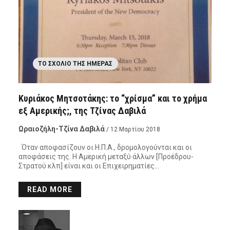
ΤΟ ΣΧΌΛΙΟ ΤΗΣ ΗΜΈΡΑΣ
Κυριάκος Μητσοτάκης: το “χρίσμα” και το χρήμα
εξ Αμερικής;, της Τζίνας Δαβιλά
Ωραιοζήλη-Τζίνα Δαβιλά
/ 12 Μαρτίου 2018
Όταν αποφασίζουν οι Η.Π.Α., δρομολογούνται και οι
αποφάσεις της. Η Αμερική μεταξύ άλλων [Προέδρου-
Στρατού κλπ] είναι και οι Επιχειρηματίες…
READ MORE