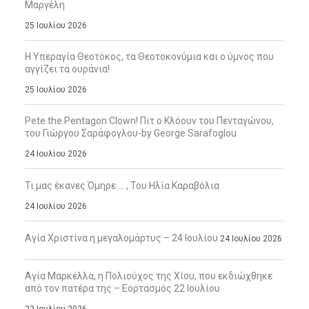
Μαργέλη
25 Ιουλίου 2026
Η Υπεραγία Θεοτόκος, τα Θεοτοκονύμια και ο ύμνος που
αγγίζει τα ουράνια!
25 Ιουλίου 2026
Pete the Pentagon Clown! Πιτ ο Κλόουν του Πενταγώνου,
του Γιώργου Σαράφογλου-by George Sarafoglou
24 Ιουλίου 2026
Τι μας έκανες Όμηρε … , Του Ηλία Καραβόλια
24 Ιουλίου 2026
Αγία Χριστίνα η μεγαλομάρτυς – 24 Ιουλίου
24 Ιουλίου 2026
Αγία Μαρκέλλα, η Πολιούχος της Χίου, που εκδιώχθηκε
από τον πατέρα της – Εορτασμός 22 Ιουλίου