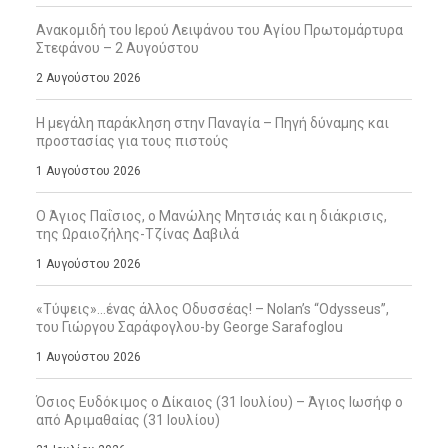
Ανακομιδή του Ιερού Λειψάνου του Αγίου Πρωτομάρτυρα
Στεφάνου – 2 Αυγούστου
2 Αυγούστου 2026
Η μεγάλη παράκληση στην Παναγία – Πηγή δύναμης και
προστασίας για τους πιστούς
1 Αυγούστου 2026
Ο Άγιος Παΐσιος, ο Μανώλης Μητσιάς και η διάκρισις,
της Ωραιοζήλης-Τζίνας Δαβιλά
1 Αυγούστου 2026
«Τύψεις»…ένας άλλος Οδυσσέας! – Nolan’s “Odysseus”,
του Γιώργου Σαράφογλου-by George Sarafoglou
1 Αυγούστου 2026
Όσιος Ευδόκιμος ο Δίκαιος (31 Ιουλίου) – Άγιος Ιωσήφ ο
από Αριμαθαίας (31 Ιουλίου)