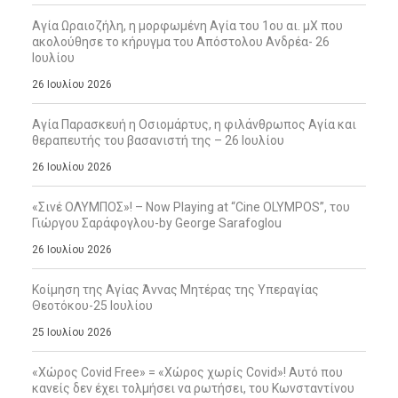
Αγία Ωραιοζήλη, η μορφωμένη Αγία του 1ου αι. μΧ που
ακολούθησε το κήρυγμα του Απόστολου Ανδρέα- 26
Ιουλίου
26 Ιουλίου 2026
Αγία Παρασκευή η Οσιομάρτυς, η φιλάνθρωπος Αγία και
θεραπευτής του βασανιστή της – 26 Ιουλίου
26 Ιουλίου 2026
«Σινέ ΟΛΥΜΠΟΣ»! – Now Playing at “Cine OLYMPOS”, του
Γιώργου Σαράφογλου-by George Sarafoglou
26 Ιουλίου 2026
Κοίμηση της Αγίας Άννας Μητέρας της Υπεραγίας
Θεοτόκου-25 Ιουλίου
25 Ιουλίου 2026
«Χώρος Covid Free» = «Χώρος χωρίς Covid»! Αυτό που
κανείς δεν έχει τολμήσει να ρωτήσει, του Κωνσταντίνου