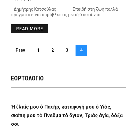
Δημήτρης Κατσούλας Επειδή στη ζωή πολλά
πράγματα είναι απρόβλεπτα, μεταξύ αυτών οι…
READ MORE
Prev
1
2
3
4
ΕΟΡΤΟΛΟΓΙΟ
Ἡ ἐλπίς μου ὁ Πατήρ, καταφυγή μου ὁ Υἱός,
σκέπη μου τὸ Πνεῦμα τὸ ἅγιον, Τριὰς ἁγία, δόξα
σοι