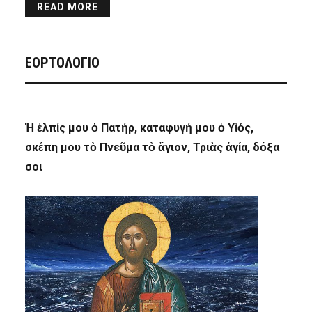
READ MORE
ΕΟΡΤΟΛΟΓΙΟ
Ἡ ἐλπίς μου ὁ Πατήρ, καταφυγή μου ὁ Υἱός,
σκέπη μου τὸ Πνεῦμα τὸ ἅγιον, Τριὰς ἁγία, δόξα
σοι