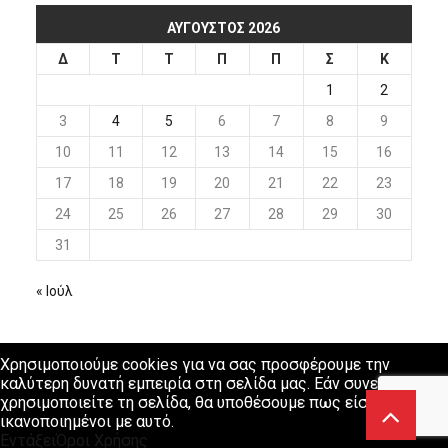
ΑΎΓΟΥΣΤΟΣ 2026
Δ
Τ
Τ
Π
Π
Σ
Κ
1
2
3
4
5
6
7
8
9
10
11
12
13
14
15
16
17
18
19
20
21
22
23
24
25
26
27
28
29
30
31
« Ιούλ
Χρησιμοποιούμε cookies για να σας προσφέρουμε την
καλύτερη δυνατή εμπειρία στη σελίδα μας. Εάν συνεχίσετε να
χρησιμοποιείτε τη σελίδα, θα υποθέσουμε πως είστε
ικανοποιημένοι με αυτό.
Εντάξει
Όροι Χρήσης