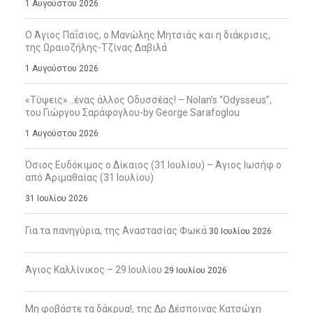
1 Αυγούστου 2026
Ο Άγιος Παΐσιος, ο Μανώλης Μητσιάς και η διάκρισις,
της Ωραιοζήλης-Τζίνας Δαβιλά
1 Αυγούστου 2026
«Τύψεις»…ένας άλλος Οδυσσέας! – Nolan’s “Odysseus”,
του Γιώργου Σαράφογλου-by George Sarafoglou
1 Αυγούστου 2026
Όσιος Ευδόκιμος ο Δίκαιος (31 Ιουλίου) – Άγιος Ιωσήφ ο
από Αριμαθαίας (31 Ιουλίου)
31 Ιουλίου 2026
Για τα πανηγύρια, της Αναστασίας Φωκά
30 Ιουλίου 2026
Άγιος Καλλίνικος – 29 Ιουλίου
29 Ιουλίου 2026
Μη φοβάστε τα δάκρυα!, της Δρ Δέσποινας Κατσώχη