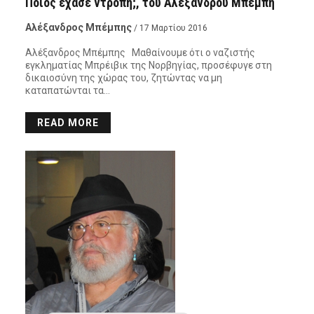
Ποιος έχασε ντροπή;, του Αλέξανδρου Μπέμπη
Αλέξανδρος Μπέμπης
/ 17 Μαρτίου 2016
Αλέξανδρος Μπέμπης Μαθαίνουμε ότι ο ναζιστής
εγκληματίας Μπρέιβικ της Νορβηγίας, προσέφυγε στη
δικαιοσύνη της χώρας του, ζητώντας να μη
καταπατώνται τα…
READ MORE