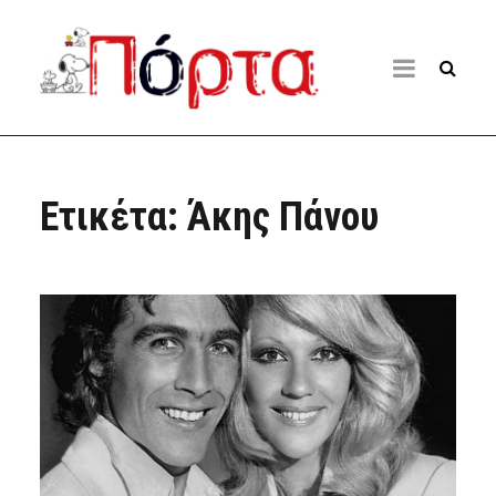
Ετικέτα:
Άκης Πάνου