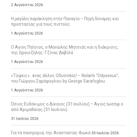
2 Αυγούστου 2026
Η μεγάλη παράκληση στην Παναγία – Πηγή δύναμης και
προστασίας για τους πιστούς
1 Αυγούστου 2026
Ο Άγιος Παΐσιος, ο Μανώλης Μητσιάς και η διάκρισις,
της Ωραιοζήλης-Τζίνας Δαβιλά
1 Αυγούστου 2026
«Τύψεις»…ένας άλλος Οδυσσέας! – Nolan’s “Odysseus”,
του Γιώργου Σαράφογλου-by George Sarafoglou
1 Αυγούστου 2026
Όσιος Ευδόκιμος ο Δίκαιος (31 Ιουλίου) – Άγιος Ιωσήφ ο
από Αριμαθαίας (31 Ιουλίου)
31 Ιουλίου 2026
Για τα πανηγύρια, της Αναστασίας Φωκά
30 Ιουλίου 2026