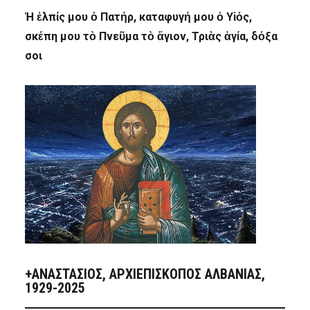
Ἡ ἐλπίς μου ὁ Πατήρ, καταφυγή μου ὁ Υἱός,
σκέπη μου τὸ Πνεῦμα τὸ ἅγιον, Τριὰς ἁγία, δόξα
σοι
+ΑΝΑΣΤΆΣΙΟΣ, ΑΡΧΙΕΠΊΣΚΟΠΟΣ ΑΛΒΑΝΊΑΣ,
1929-2025