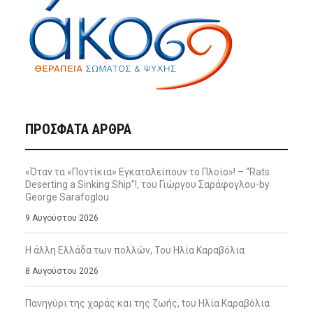
ΠΡΌΣΦΑΤΑ ΆΡΘΡΑ
«Όταν τα «Ποντίκια» Εγκαταλείπουν το Πλοίο»! – “Rats
Deserting a Sinking Ship”!, του Γιώργου Σαράφογλου-by
George Sarafoglou
9 Αυγούστου 2026
Η άλλη Ελλάδα των πολλών, Του Ηλία Καραβόλια
8 Αυγούστου 2026
Πανηγύρι της χαράς και της ζωής, tου Ηλία Καραβόλια