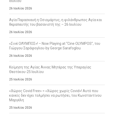
Ιουλίου
26 Ιουλίου 2026
Αγία Παρασκευή η Οσιομάρτυς, η φιλάνθρωπος Αγία και
θεραπευτής του βασανιστή της – 26 Ιουλίου
26 Ιουλίου 2026
«Σινέ ΟΛΥΜΠΟΣ»! – Now Playing at “Cine OLYMPOS”, του
Γιώργου Σαράφογλου-by George Sarafoglou
26 Ιουλίου 2026
Κοίμηση της Αγίας Άννας Μητέρας της Υπεραγίας
Θεοτόκου-25 Ιουλίου
25 Ιουλίου 2026
«Χώρος Covid Free» = «Χώρος χωρίς Covid»! Αυτό που
κανείς δεν έχει τολμήσει να ρωτήσει, του Κωνσταντίνου
Μαργέλη
25 Ιουλίου 2026