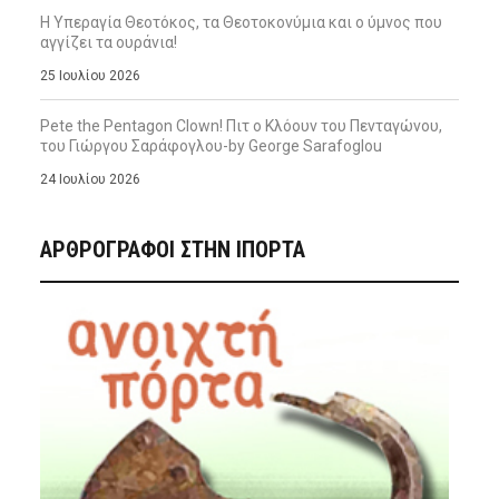
Η Υπεραγία Θεοτόκος, τα Θεοτοκονύμια και ο ύμνος που
αγγίζει τα ουράνια!
25 Ιουλίου 2026
Pete the Pentagon Clown! Πιτ ο Κλόουν του Πενταγώνου,
του Γιώργου Σαράφογλου-by George Sarafoglou
24 Ιουλίου 2026
ΑΡΘΡΟΓΡΑΦΟΙ ΣΤΗΝ IΠΟΡΤΑ