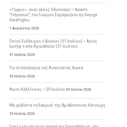
«Τύψεις»…ένας άλλος Οδυσσέας! – Nolan’s
“Odysseus”, του Γιώργου Σαράφογλου-by George
Sarafoglou
1 Αυγούστου 2026
Όσιος Ευδόκιμος ο Δίκαιος (31 Ιουλίου) – Άγιος
Ιωσήφ ο από Αριμαθαίας (31 Ιουλίου)
31 Ιουλίου 2026
Για τα πανηγύρια, της Αναστασίας Φωκά
30 Ιουλίου 2026
Άγιος Καλλίνικος – 29 Ιουλίου
29 Ιουλίου 2026
Μη φοβάστε τα δάκρυα!, της Δρ Δέσποινας Κατσώχη
29 Ιουλίου 2026
Γιατί ο κλιματισμός αγαπά την ξηροφθαλμία;, της