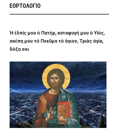
ΕΟΡΤΟΛΟΓΙΟ
Ἡ ἐλπίς μου ὁ Πατήρ, καταφυγή μου ὁ Υἱός,
σκέπη μου τὸ Πνεῦμα τὸ ἅγιον, Τριὰς ἁγία,
δόξα σοι