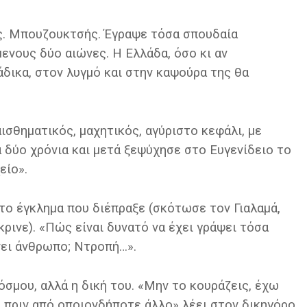
ς. Μπουζουκτσής. Έγραψε τόσα σπουδαία
ενους δύο αιώνες. Η Ελλάδα, όσο κι αν
άδικα, στον λυγμό και στην καψούρα της θα
ισθηματικός, μαχητικός, αγύριστο κεφάλι, με
 δύο χρόνια και μετά ξεψύχησε στο Ευγενίδειο το
είο».
το έγκλημα που διέπραξε (σκότωσε τον Γιαλαμά,
κρινε). «Πώς είναι δυνατό να έχει γράψει τόσα
νει άνθρωπο; Ντροπή…».
κόσμου, αλλά η δική του. «Μην το κουράζεις, έχω
, πριν από οποιονδήποτε άλλο» λέει στον δικηγόρο