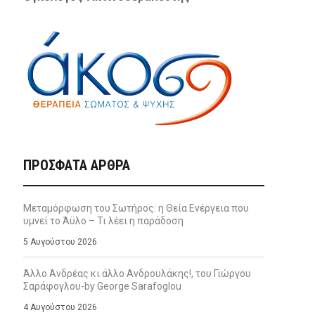
ΠΡΌΣΦΑΤΑ ΆΡΘΡΑ
Μεταμόρφωση του Σωτήρος: η Θεία Ενέργεια που
υμνεί το Άϋλο – Τι λέει η παράδοση
5 Αυγούστου 2026
Άλλο Ανδρέας κι άλλο Ανδρουλάκης!, του Γιώργου
Σαράφογλου-by George Sarafoglou
4 Αυγούστου 2026