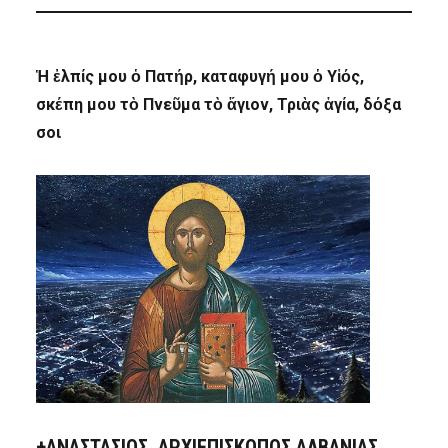
Ἡ ἐλπίς μου ὁ Πατήρ, καταφυγή μου ὁ Υἱός,
σκέπη μου τὸ Πνεῦμα τὸ ἅγιον, Τριὰς ἁγία, δόξα
σοι
+ΑΝΑΣΤΆΣΙΟΣ, ΑΡΧΙΕΠΊΣΚΟΠΟΣ ΑΛΒΑΝΊΑΣ,