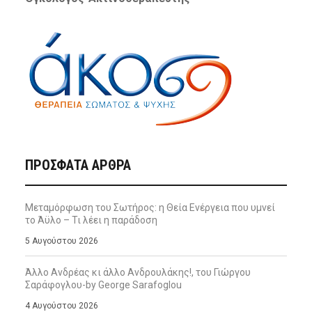
ΠΡΌΣΦΑΤΑ ΆΡΘΡΑ
Μεταμόρφωση του Σωτήρος: η Θεία Ενέργεια που υμνεί
το Άϋλο – Τι λέει η παράδοση
5 Αυγούστου 2026
Άλλο Ανδρέας κι άλλο Ανδρουλάκης!, του Γιώργου
Σαράφογλου-by George Sarafoglou
4 Αυγούστου 2026