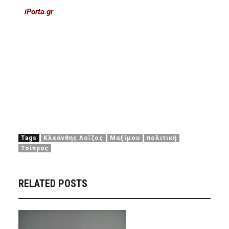
iPorta.gr
Tags
Κλεάνθης Λοΐζος
Μαξίμου
πολιτική
Τσίπρας
RELATED POSTS