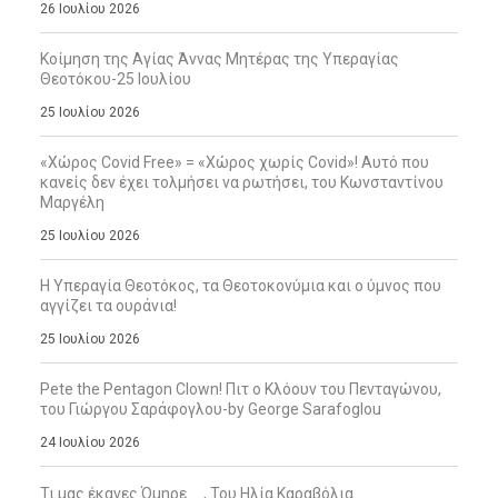
26 Ιουλίου 2026
Κοίμηση της Αγίας Άννας Μητέρας της Υπεραγίας
Θεοτόκου-25 Ιουλίου
25 Ιουλίου 2026
«Χώρος Covid Free» = «Χώρος χωρίς Covid»! Αυτό που
κανείς δεν έχει τολμήσει να ρωτήσει, του Κωνσταντίνου
Μαργέλη
25 Ιουλίου 2026
Η Υπεραγία Θεοτόκος, τα Θεοτοκονύμια και ο ύμνος που
αγγίζει τα ουράνια!
25 Ιουλίου 2026
Pete the Pentagon Clown! Πιτ ο Κλόουν του Πενταγώνου,
του Γιώργου Σαράφογλου-by George Sarafoglou
24 Ιουλίου 2026
Τι μας έκανες Όμηρε … , Του Ηλία Καραβόλια