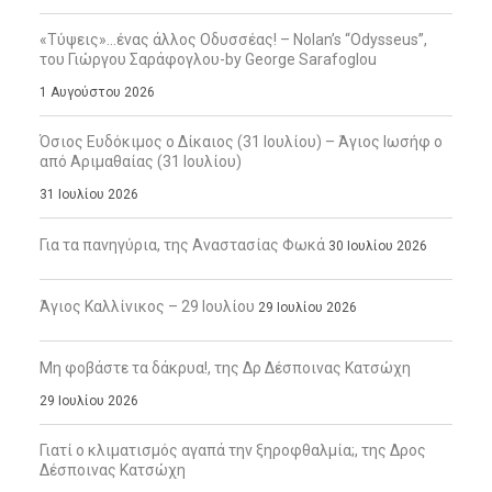
«Τύψεις»…ένας άλλος Οδυσσέας! – Nolan’s “Odysseus”,
του Γιώργου Σαράφογλου-by George Sarafoglou
1 Αυγούστου 2026
Όσιος Ευδόκιμος ο Δίκαιος (31 Ιουλίου) – Άγιος Ιωσήφ ο
από Αριμαθαίας (31 Ιουλίου)
31 Ιουλίου 2026
Για τα πανηγύρια, της Αναστασίας Φωκά
30 Ιουλίου 2026
Άγιος Καλλίνικος – 29 Ιουλίου
29 Ιουλίου 2026
Μη φοβάστε τα δάκρυα!, της Δρ Δέσποινας Κατσώχη
29 Ιουλίου 2026
Γιατί ο κλιματισμός αγαπά την ξηροφθαλμία;, της Δρος
Δέσποινας Κατσώχη