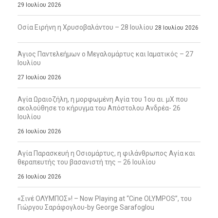
29 Ιουλίου 2026
Οσία Ειρήνη η Χρυσοβαλάντου – 28 Ιουλίου
28 Ιουλίου 2026
Άγιος Παντελεήμων ο Μεγαλομάρτυς και Ιαματικός – 27
Ιουλίου
27 Ιουλίου 2026
Αγία Ωραιοζήλη, η μορφωμένη Αγία του 1ου αι. μΧ που
ακολούθησε το κήρυγμα του Απόστολου Ανδρέα- 26
Ιουλίου
26 Ιουλίου 2026
Αγία Παρασκευή η Οσιομάρτυς, η φιλάνθρωπος Αγία και
θεραπευτής του βασανιστή της – 26 Ιουλίου
26 Ιουλίου 2026
«Σινέ ΟΛΥΜΠΟΣ»! – Now Playing at “Cine OLYMPOS”, του
Γιώργου Σαράφογλου-by George Sarafoglou