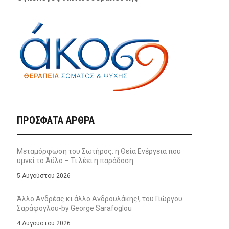
ΠΡΌΣΦΑΤΑ ΆΡΘΡΑ
Μεταμόρφωση του Σωτήρος: η Θεία Ενέργεια που
υμνεί το Άϋλο – Τι λέει η παράδοση
5 Αυγούστου 2026
Άλλο Ανδρέας κι άλλο Ανδρουλάκης!, του Γιώργου
Σαράφογλου-by George Sarafoglou
4 Αυγούστου 2026