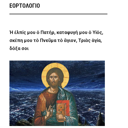
ΕΟΡΤΟΛΟΓΙΟ
Ἡ ἐλπίς μου ὁ Πατήρ, καταφυγή μου ὁ Υἱός,
σκέπη μου τὸ Πνεῦμα τὸ ἅγιον, Τριὰς ἁγία,
δόξα σοι