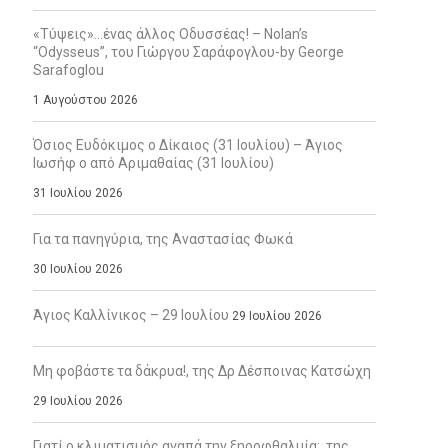
«Τύψεις»…ένας άλλος Οδυσσέας! – Nolan’s
“Odysseus”, του Γιώργου Σαράφογλου-by George
Sarafoglou
1 Αυγούστου 2026
Όσιος Ευδόκιμος ο Δίκαιος (31 Ιουλίου) – Άγιος
Ιωσήφ ο από Αριμαθαίας (31 Ιουλίου)
31 Ιουλίου 2026
Για τα πανηγύρια, της Αναστασίας Φωκά
30 Ιουλίου 2026
Άγιος Καλλίνικος – 29 Ιουλίου
29 Ιουλίου 2026
Μη φοβάστε τα δάκρυα!, της Δρ Δέσποινας Κατσώχη
29 Ιουλίου 2026
Γιατί ο κλιματισμός αγαπά την ξηροφθαλμία;, της