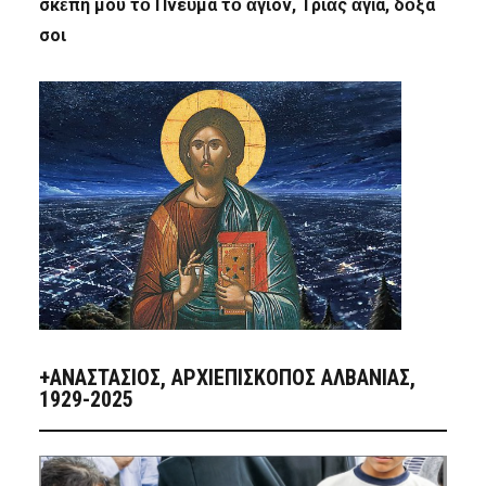
σκέπη μου τὸ Πνεῦμα τὸ ἅγιον, Τριὰς ἁγία, δόξα
σοι
+ΑΝΑΣΤΆΣΙΟΣ, ΑΡΧΙΕΠΊΣΚΟΠΟΣ ΑΛΒΑΝΊΑΣ,
1929-2025