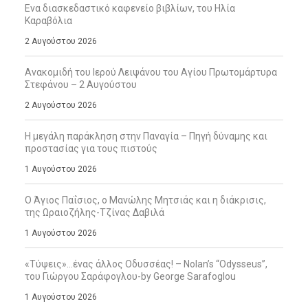
Ενα διασκεδαστικό καφενείο βιβλίων, του Ηλία
Καραβόλια
2 Αυγούστου 2026
Ανακομιδή του Ιερού Λειψάνου του Αγίου Πρωτομάρτυρα
Στεφάνου – 2 Αυγούστου
2 Αυγούστου 2026
Η μεγάλη παράκληση στην Παναγία – Πηγή δύναμης και
προστασίας για τους πιστούς
1 Αυγούστου 2026
Ο Άγιος Παΐσιος, ο Μανώλης Μητσιάς και η διάκρισις,
της Ωραιοζήλης-Τζίνας Δαβιλά
1 Αυγούστου 2026
«Τύψεις»…ένας άλλος Οδυσσέας! – Nolan’s “Odysseus”,
του Γιώργου Σαράφογλου-by George Sarafoglou
1 Αυγούστου 2026