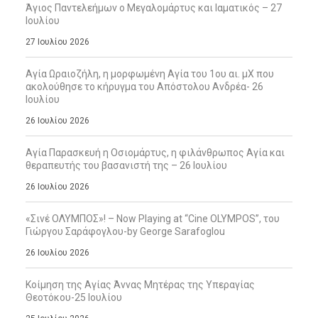
Άγιος Παντελεήμων ο Μεγαλομάρτυς και Ιαματικός – 27
Ιουλίου
27 Ιουλίου 2026
Αγία Ωραιοζήλη, η μορφωμένη Αγία του 1ου αι. μΧ που
ακολούθησε το κήρυγμα του Απόστολου Ανδρέα- 26
Ιουλίου
26 Ιουλίου 2026
Αγία Παρασκευή η Οσιομάρτυς, η φιλάνθρωπος Αγία και
θεραπευτής του βασανιστή της – 26 Ιουλίου
26 Ιουλίου 2026
«Σινέ ΟΛΥΜΠΟΣ»! – Now Playing at “Cine OLYMPOS”, του
Γιώργου Σαράφογλου-by George Sarafoglou
26 Ιουλίου 2026
Κοίμηση της Αγίας Άννας Μητέρας της Υπεραγίας
Θεοτόκου-25 Ιουλίου