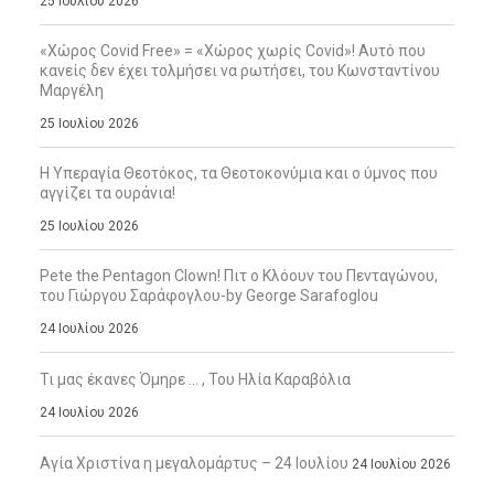
25 Ιουλίου 2026
«Χώρος Covid Free» = «Χώρος χωρίς Covid»! Αυτό που
κανείς δεν έχει τολμήσει να ρωτήσει, του Κωνσταντίνου
Μαργέλη
25 Ιουλίου 2026
Η Υπεραγία Θεοτόκος, τα Θεοτοκονύμια και ο ύμνος που
αγγίζει τα ουράνια!
25 Ιουλίου 2026
Pete the Pentagon Clown! Πιτ ο Κλόουν του Πενταγώνου,
του Γιώργου Σαράφογλου-by George Sarafoglou
24 Ιουλίου 2026
Τι μας έκανες Όμηρε … , Του Ηλία Καραβόλια
24 Ιουλίου 2026
Αγία Χριστίνα η μεγαλομάρτυς – 24 Ιουλίου
24 Ιουλίου 2026