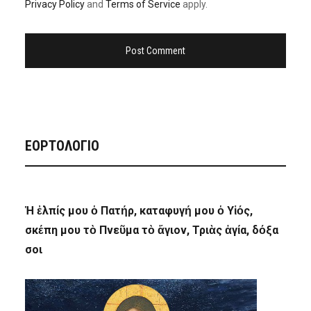
Privacy Policy
and
Terms of Service
apply.
ΕΟΡΤΟΛΟΓΙΟ
Ἡ ἐλπίς μου ὁ Πατήρ, καταφυγή μου ὁ Υἱός,
σκέπη μου τὸ Πνεῦμα τὸ ἅγιον, Τριὰς ἁγία, δόξα
σοι