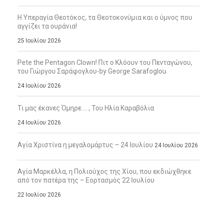
Η Υπεραγία Θεοτόκος, τα Θεοτοκονύμια και ο ύμνος που
αγγίζει τα ουράνια!
25 Ιουλίου 2026
Pete the Pentagon Clown! Πιτ ο Κλόουν του Πενταγώνου,
του Γιώργου Σαράφογλου-by George Sarafoglou
24 Ιουλίου 2026
Τι μας έκανες Όμηρε … , Του Ηλία Καραβόλια
24 Ιουλίου 2026
Αγία Χριστίνα η μεγαλομάρτυς – 24 Ιουλίου
24 Ιουλίου 2026
Αγία Μαρκέλλα, η Πολιούχος της Χίου, που εκδιώχθηκε
από τον πατέρα της – Εορτασμός 22 Ιουλίου
22 Ιουλίου 2026