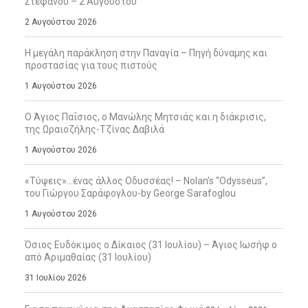
Στεφάνου – 2 Αυγούστου
2 Αυγούστου 2026
Η μεγάλη παράκληση στην Παναγία – Πηγή δύναμης και
προστασίας για τους πιστούς
1 Αυγούστου 2026
Ο Άγιος Παΐσιος, ο Μανώλης Μητσιάς και η διάκρισις,
της Ωραιοζήλης-Τζίνας Δαβιλά
1 Αυγούστου 2026
«Τύψεις»…ένας άλλος Οδυσσέας! – Nolan’s “Odysseus”,
του Γιώργου Σαράφογλου-by George Sarafoglou
1 Αυγούστου 2026
Όσιος Ευδόκιμος ο Δίκαιος (31 Ιουλίου) – Άγιος Ιωσήφ ο
από Αριμαθαίας (31 Ιουλίου)
31 Ιουλίου 2026