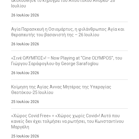
ακολούθησε το κήρυγμα του Απόστολου Ανδρέα- 26
Ιουλίου
26 Ιουλίου 2026
Αγία Παρασκευή η Οσιομάρτυς, η φιλάνθρωπος Αγία και
θεραπευτής του βασανιστή της – 26 Ιουλίου
26 Ιουλίου 2026
«Σινέ ΟΛΥΜΠΟΣ»! – Now Playing at “Cine OLYMPOS”, του
Γιώργου Σαράφογλου-by George Sarafoglou
26 Ιουλίου 2026
Κοίμηση της Αγίας Άννας Μητέρας της Υπεραγίας
Θεοτόκου-25 Ιουλίου
25 Ιουλίου 2026
«Χώρος Covid Free» = «Χώρος χωρίς Covid»! Αυτό που
κανείς δεν έχει τολμήσει να ρωτήσει, του Κωνσταντίνου
Μαργέλη
25 Ιουλίου 2026