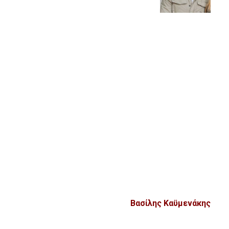
Βασίλης Καϋμενάκης