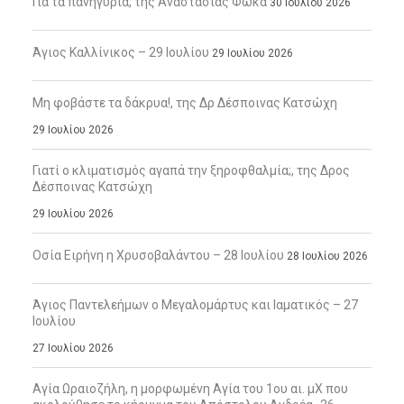
Για τα πανηγύρια, της Αναστασίας Φωκά
30 Ιουλίου 2026
Άγιος Καλλίνικος – 29 Ιουλίου
29 Ιουλίου 2026
Μη φοβάστε τα δάκρυα!, της Δρ Δέσποινας Κατσώχη
29 Ιουλίου 2026
Γιατί ο κλιματισμός αγαπά την ξηροφθαλμία;, της Δρος
Δέσποινας Κατσώχη
29 Ιουλίου 2026
Οσία Ειρήνη η Χρυσοβαλάντου – 28 Ιουλίου
28 Ιουλίου 2026
Άγιος Παντελεήμων ο Μεγαλομάρτυς και Ιαματικός – 27
Ιουλίου
27 Ιουλίου 2026
Αγία Ωραιοζήλη, η μορφωμένη Αγία του 1ου αι. μΧ που