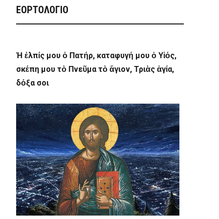
ΕΟΡΤΟΛΟΓΙΟ
Ἡ ἐλπίς μου ὁ Πατήρ, καταφυγή μου ὁ Υἱός,
σκέπη μου τὸ Πνεῦμα τὸ ἅγιον, Τριὰς ἁγία,
δόξα σοι