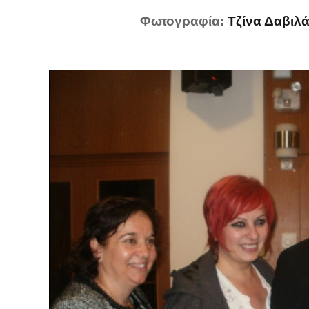
Φωτογραφία:
Τζίνα Δαβιλ