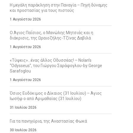
Η μεγάλη παράκληση στην Παναγία – Πηγή δύναμης
και προστασίας για τους πιστούς
1 Αυγούστου 2026
Ο Άγιος Παΐσιος, ο Μανώλης Μητσιάς και η
διάκρισις, της Ωραιοζήλης-Τζίνας Δαβιλά
1 Αυγούστου 2026
«Τύψεις»…ένας άλλος Οδυσσέας! – Nolan’s
“Odysseus”, του Γιώργου Σαράφογλου-by George
Sarafoglou
1 Αυγούστου 2026
Όσιος Ευδόκιμος ο Δίκαιος (31 Ιουλίου) – Άγιος
Ιωσήφ ο από Αριμαθαίας (31 Ιουλίου)
31 Ιουλίου 2026
Για τα πανηγύρια, της Αναστασίας Φωκά
30 Ιουλίου 2026