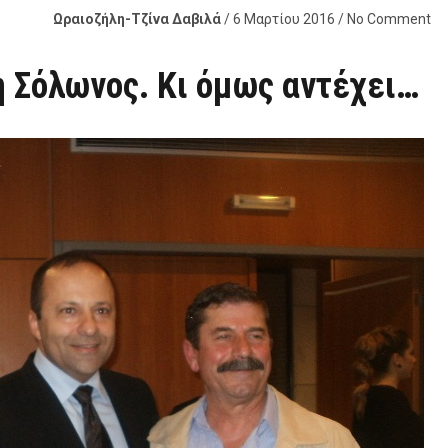
Ωραιοζήλη-Τζίνα Δαβιλά
/ 6 Μαρτίου 2016 / No Comment
η Σόλωνος. Κι όμως αντέχει…