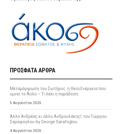
ΠΡΌΣΦΑΤΑ ΆΡΘΡΑ
Μεταμόρφωση του Σωτήρος: η Θεία Ενέργεια που
υμνεί το Άϋλο – Τι λέει η παράδοση
5 Αυγούστου 2026
Άλλο Ανδρέας κι άλλο Ανδρουλάκης!, του Γιώργου
Σαράφογλου-by George Sarafoglou
4 Αυγούστου 2026