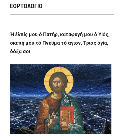
ΕΟΡΤΟΛΟΓΙΟ
Ἡ ἐλπίς μου ὁ Πατήρ, καταφυγή μου ὁ Υἱός,
σκέπη μου τὸ Πνεῦμα τὸ ἅγιον, Τριὰς ἁγία,
δόξα σοι