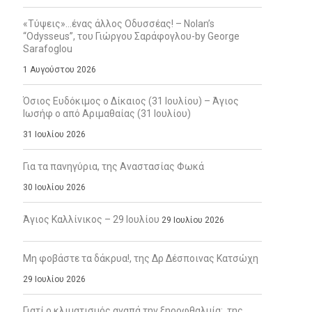
«Τύψεις»…ένας άλλος Οδυσσέας! – Nolan’s
“Odysseus”, του Γιώργου Σαράφογλου-by George
Sarafoglou
1 Αυγούστου 2026
Όσιος Ευδόκιμος ο Δίκαιος (31 Ιουλίου) – Άγιος
Ιωσήφ ο από Αριμαθαίας (31 Ιουλίου)
31 Ιουλίου 2026
Για τα πανηγύρια, της Αναστασίας Φωκά
30 Ιουλίου 2026
Άγιος Καλλίνικος – 29 Ιουλίου
29 Ιουλίου 2026
Μη φοβάστε τα δάκρυα!, της Δρ Δέσποινας Κατσώχη
29 Ιουλίου 2026
Γιατί ο κλιματισμός αγαπά την ξηροφθαλμία;, της