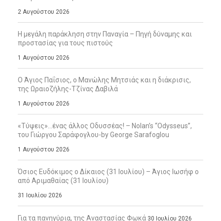
2 Αυγούστου 2026
Η μεγάλη παράκληση στην Παναγία – Πηγή δύναμης και
προστασίας για τους πιστούς
1 Αυγούστου 2026
Ο Άγιος Παΐσιος, ο Μανώλης Μητσιάς και η διάκρισις,
της Ωραιοζήλης-Τζίνας Δαβιλά
1 Αυγούστου 2026
«Τύψεις»…ένας άλλος Οδυσσέας! – Nolan’s “Odysseus”,
του Γιώργου Σαράφογλου-by George Sarafoglou
1 Αυγούστου 2026
Όσιος Ευδόκιμος ο Δίκαιος (31 Ιουλίου) – Άγιος Ιωσήφ ο
από Αριμαθαίας (31 Ιουλίου)
31 Ιουλίου 2026
Για τα πανηγύρια, της Αναστασίας Φωκά
30 Ιουλίου 2026