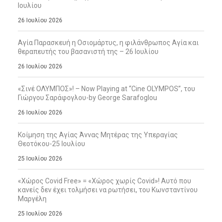
Ιουλίου
26 Ιουλίου 2026
Αγία Παρασκευή η Οσιομάρτυς, η φιλάνθρωπος Αγία και
θεραπευτής του βασανιστή της – 26 Ιουλίου
26 Ιουλίου 2026
«Σινέ ΟΛΥΜΠΟΣ»! – Now Playing at “Cine OLYMPOS”, του
Γιώργου Σαράφογλου-by George Sarafoglou
26 Ιουλίου 2026
Κοίμηση της Αγίας Άννας Μητέρας της Υπεραγίας
Θεοτόκου-25 Ιουλίου
25 Ιουλίου 2026
«Χώρος Covid Free» = «Χώρος χωρίς Covid»! Αυτό που
κανείς δεν έχει τολμήσει να ρωτήσει, του Κωνσταντίνου
Μαργέλη
25 Ιουλίου 2026