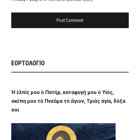
ΕΟΡΤΟΛΟΓΙΟ
Ἡ ἐλπίς μου ὁ Πατήρ, καταφυγή μου ὁ Υἱός,
σκέπη μου τὸ Πνεῦμα τὸ ἅγιον, Τριὰς ἁγία, δόξα
σοι