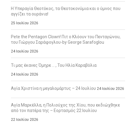
Η Υπεραγία Θεοτόκος, τα Θεοτοκονύμια και ο ύμνος που
αγγίζει τα ουράνια!
25 Ιουλίου 2026
Pete the Pentagon Clown! Πιτ ο Κλόουν του Πενταγώνου,
του Γιώργου Σαράφογλου-by George Sarafoglou
24 Ιουλίου 2026
Τι μας έκανες Όμηρε … , Του Ηλία Καραβόλια
24 Ιουλίου 2026
Αγία Χριστίνα η μεγαλομάρτυς – 24 Ιουλίου
24 Ιουλίου 2026
Αγία Μαρκέλλα, η Πολιούχος της Χίου, που εκδιώχθηκε
από τον πατέρα της – Εορτασμός 22 Ιουλίου
22 Ιουλίου 2026