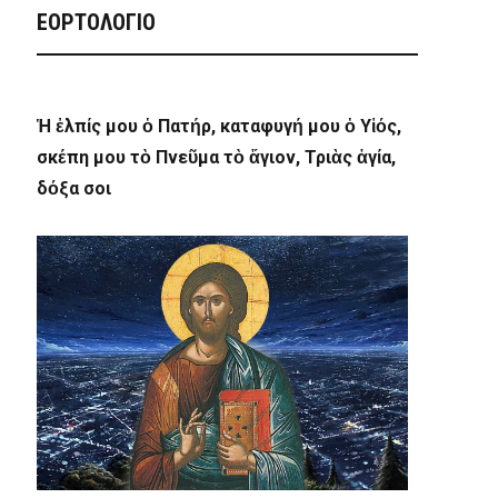
ΕΟΡΤΟΛΟΓΙΟ
Ἡ ἐλπίς μου ὁ Πατήρ, καταφυγή μου ὁ Υἱός,
σκέπη μου τὸ Πνεῦμα τὸ ἅγιον, Τριὰς ἁγία,
δόξα σοι