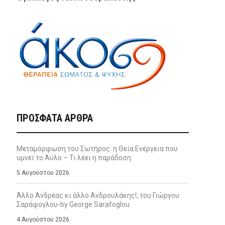
ΠΡΌΣΦΑΤΑ ΆΡΘΡΑ
Μεταμόρφωση του Σωτήρος: η Θεία Ενέργεια που
υμνεί το Άϋλο – Τι λέει η παράδοση
5 Αυγούστου 2026
Άλλο Ανδρέας κι άλλο Ανδρουλάκης!, του Γιώργου
Σαράφογλου-by George Sarafoglou
4 Αυγούστου 2026