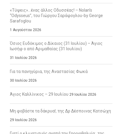
«Τύψεις»…ένας άλλος Οδυσσέας! – Nolan’s
“Odysseus”, του Γιώργου Σαράφογλου-by George
Sarafoglou
1 Αυγούστου 2026
Όσιος Ευδόκιμος ο Δίκαιος (31 Ιουλίου) – Άγιος
Ιωσήφ ο από Αριμαθαίας (31 Ιουλίου)
31 Ιουλίου 2026
Για τα πανηγύρια, της Αναστασίας Φωκά
30 Ιουλίου 2026
Άγιος Καλλίνικος – 29 Ιουλίου
29 Ιουλίου 2026
Μη φοβάστε τα δάκρυα!, της Δρ Δέσποινας Κατσώχη
29 Ιουλίου 2026
Γιατί ο κλιματισμός αγαπά την ξηροφθαλμία;, της