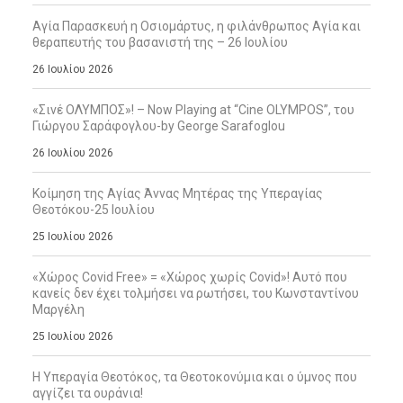
Αγία Παρασκευή η Οσιομάρτυς, η φιλάνθρωπος Αγία και
θεραπευτής του βασανιστή της – 26 Ιουλίου
26 Ιουλίου 2026
«Σινέ ΟΛΥΜΠΟΣ»! – Now Playing at “Cine OLYMPOS”, του
Γιώργου Σαράφογλου-by George Sarafoglou
26 Ιουλίου 2026
Κοίμηση της Αγίας Άννας Μητέρας της Υπεραγίας
Θεοτόκου-25 Ιουλίου
25 Ιουλίου 2026
«Χώρος Covid Free» = «Χώρος χωρίς Covid»! Αυτό που
κανείς δεν έχει τολμήσει να ρωτήσει, του Κωνσταντίνου
Μαργέλη
25 Ιουλίου 2026
Η Υπεραγία Θεοτόκος, τα Θεοτοκονύμια και ο ύμνος που
αγγίζει τα ουράνια!