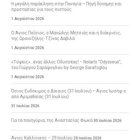
Η μεγάλη παράκληση στην Παναγία – Πηγή δύναμης και
προστασίας για τους πιστούς
1 Αυγούστου 2026
Ο Άγιος Παΐσιος, ο Μανώλης Μητσιάς και η διάκρισις,
της Ωραιοζήλης-Τζίνας Δαβιλά
1 Αυγούστου 2026
«Τύψεις»…ένας άλλος Οδυσσέας! – Nolan’s “Odysseus”,
του Γιώργου Σαράφογλου-by George Sarafoglou
1 Αυγούστου 2026
Όσιος Ευδόκιμος ο Δίκαιος (31 Ιουλίου) – Άγιος Ιωσήφ ο
από Αριμαθαίας (31 Ιουλίου)
31 Ιουλίου 2026
Για τα πανηγύρια, της Αναστασίας Φωκά
30 Ιουλίου 2026
Άγιος Καλλίνικος – 29 Ιουλίου
29 Ιουλίου 2026