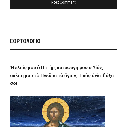
ΕΟΡΤΟΛΟΓΙΟ
Ἡ ἐλπίς μου ὁ Πατήρ, καταφυγή μου ὁ Υἱός,
σκέπη μου τὸ Πνεῦμα τὸ ἅγιον, Τριὰς ἁγία, δόξα
σοι