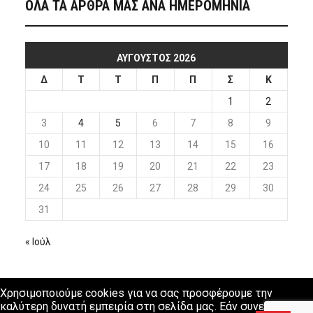
ΟΛΑ ΤΑ ΑΡΘΡΑ ΜΑΣ ΑΝΑ ΗΜΕΡΟΜΗΝΙΑ
ΑΎΓΟΥΣΤΟΣ 2026
Δ
Τ
Τ
Π
Π
Σ
Κ
1
2
3
4
5
6
7
8
9
10
11
12
13
14
15
16
17
18
19
20
21
22
23
24
25
26
27
28
29
30
31
« Ιούλ
Χρησιμοποιούμε cookies για να σας προσφέρουμε την
καλύτερη δυνατή εμπειρία στη σελίδα μας. Εάν συνεχίσετε να