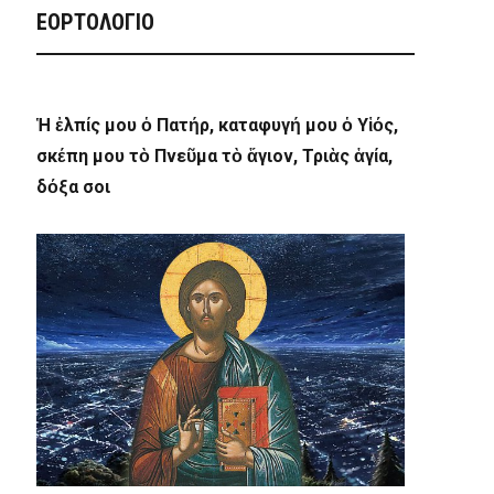
ΕΟΡΤΟΛΟΓΙΟ
Ἡ ἐλπίς μου ὁ Πατήρ, καταφυγή μου ὁ Υἱός,
σκέπη μου τὸ Πνεῦμα τὸ ἅγιον, Τριὰς ἁγία,
δόξα σοι