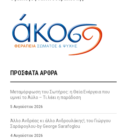
ΠΡΌΣΦΑΤΑ ΆΡΘΡΑ
Μεταμόρφωση του Σωτήρος: η Θεία Ενέργεια που
υμνεί το Άϋλο – Τι λέει η παράδοση
5 Αυγούστου 2026
Άλλο Ανδρέας κι άλλο Ανδρουλάκης!, του Γιώργου
Σαράφογλου-by George Sarafoglou
4 Αυγούστου 2026