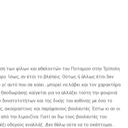
τηση των φίλων και εθελοντών του Ποταμιού στην Τρίπολη
ρο. Ίσως, αν έτσι το βλέπεις. Ούτως ή άλλως έτσι δεν
’ αυτό που σε καίει , μπορεί να λάβει και τον χαρακτήρα
 ο Θεοδωράκης καίγεται για να αλλάξει τούτη την φουρνιά
ν δυνατοτοτήτων και της δικής του ευθύνης με όσο το
, ακούραστους και περήφανους βουλευτές. Έστω κι αν οι
πό την λιμουζίνα. Γιατί αν δω τους βουλευτές του
-έξι οδηγούς εναλλάξ…Δεν θέλω ούτε να το σκέπτομαι…