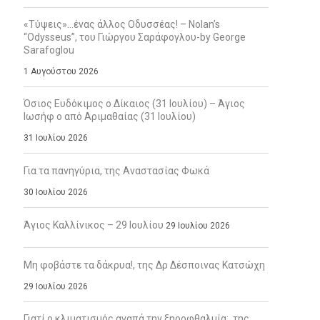
«Τύψεις»…ένας άλλος Οδυσσέας! – Nolan’s
“Odysseus”, του Γιώργου Σαράφογλου-by George
Sarafoglou
1 Αυγούστου 2026
Όσιος Ευδόκιμος ο Δίκαιος (31 Ιουλίου) – Άγιος
Ιωσήφ ο από Αριμαθαίας (31 Ιουλίου)
31 Ιουλίου 2026
Για τα πανηγύρια, της Αναστασίας Φωκά
30 Ιουλίου 2026
Άγιος Καλλίνικος – 29 Ιουλίου
29 Ιουλίου 2026
Μη φοβάστε τα δάκρυα!, της Δρ Δέσποινας Κατσώχη
29 Ιουλίου 2026
Γιατί ο κλιματισμός αγαπά την ξηροφθαλμία;, της