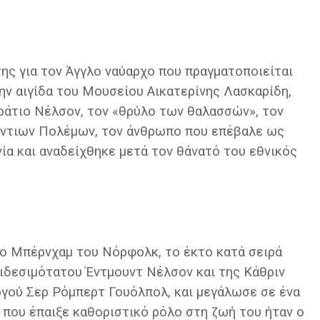
ης για τον Άγγλο ναύαρχο που πραγματοποιείται
ην αιγίδα του Μουσείου Αικατερίνης Λασκαρίδη,
Οράτιο Νέλσον, τον «θρύλο των θαλασσών», τον
όντιων Πολέμων, τον άνθρωπο που επέβαλε ως
α και αναδείχθηκε μετά τον θάνατό του εθνικός
το Μπέρνχαμ του Νόρφολκ, το έκτο κατά σειρά
 αιδεσιμότατου Έντμουντ Νέλσον και της Κάθριν
γού Σερ Ρόμπερτ Γουόλπολ, και μεγάλωσε σε ένα
 που έπαιξε καθοριστικό ρόλο στη ζωή του ήταν ο