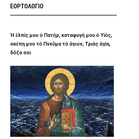
ΕΟΡΤΟΛΟΓΙΟ
Ἡ ἐλπίς μου ὁ Πατήρ, καταφυγή μου ὁ Υἱός,
σκέπη μου τὸ Πνεῦμα τὸ ἅγιον, Τριὰς ἁγία,
δόξα σοι