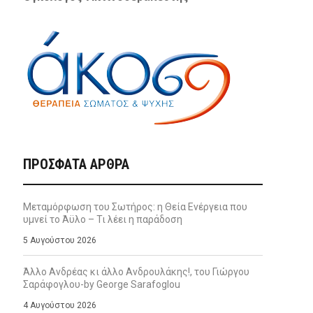
ΠΡΌΣΦΑΤΑ ΆΡΘΡΑ
Μεταμόρφωση του Σωτήρος: η Θεία Ενέργεια που
υμνεί το Άϋλο – Τι λέει η παράδοση
5 Αυγούστου 2026
Άλλο Ανδρέας κι άλλο Ανδρουλάκης!, του Γιώργου
Σαράφογλου-by George Sarafoglou
4 Αυγούστου 2026