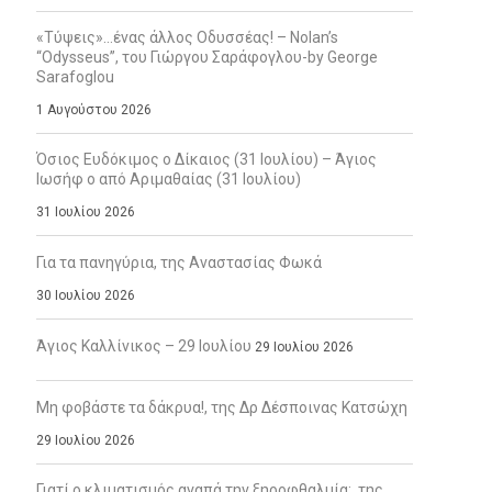
«Τύψεις»…ένας άλλος Οδυσσέας! – Nolan’s
“Odysseus”, του Γιώργου Σαράφογλου-by George
Sarafoglou
1 Αυγούστου 2026
Όσιος Ευδόκιμος ο Δίκαιος (31 Ιουλίου) – Άγιος
Ιωσήφ ο από Αριμαθαίας (31 Ιουλίου)
31 Ιουλίου 2026
Για τα πανηγύρια, της Αναστασίας Φωκά
30 Ιουλίου 2026
Άγιος Καλλίνικος – 29 Ιουλίου
29 Ιουλίου 2026
Μη φοβάστε τα δάκρυα!, της Δρ Δέσποινας Κατσώχη
29 Ιουλίου 2026
Γιατί ο κλιματισμός αγαπά την ξηροφθαλμία;, της