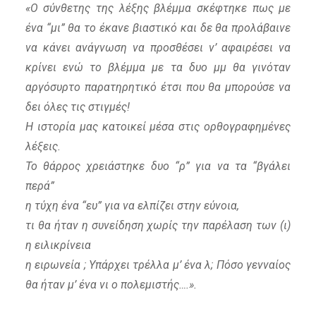
«O σύνθετης της λέξης βλέμμα σκέφτηκε πως με
ένα “μι” θα το έκανε βιαστικό και δε θα προλάβαινε
να κάνει ανάγνωση να προσθέσει ν’ αφαιρέσει να
κρίνει ενώ το βλέμμα με τα δυο μμ θα γινόταν
αργόσυρτο παρατηρητικό έτσι που θα μπορούσε να
δει όλες τις στιγμές!
Η ιστορία μας κατοικεί μέσα στις ορθογραφημένες
λέξεις.
Το θάρρος χρειάστηκε δυο “ρ” για να τα “βγάλει
περά”
η τύχη ένα “ευ” για να ελπίζει στην εύνοια,
τι θα ήταν η συνείδηση χωρίς την παρέλαση των (ι)
η ειλικρίνεια
η ειρωνεία ; Υπάρχει τρέλλα μ’ ένα λ; Πόσο γενναίος
θα ήταν μ’ ένα νι ο πολεμιστής….».