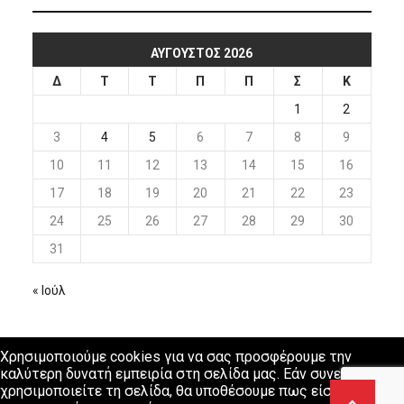
ΑΎΓΟΥΣΤΟΣ 2026
Δ
Τ
Τ
Π
Π
Σ
Κ
1
2
3
4
5
6
7
8
9
10
11
12
13
14
15
16
17
18
19
20
21
22
23
24
25
26
27
28
29
30
31
« Ιούλ
Χρησιμοποιούμε cookies για να σας προσφέρουμε την
καλύτερη δυνατή εμπειρία στη σελίδα μας. Εάν συνεχίσετε να
χρησιμοποιείτε τη σελίδα, θα υποθέσουμε πως είστε