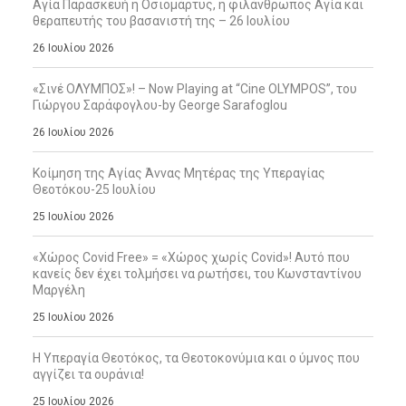
Αγία Παρασκευή η Οσιομάρτυς, η φιλάνθρωπος Αγία και
θεραπευτής του βασανιστή της – 26 Ιουλίου
26 Ιουλίου 2026
«Σινέ ΟΛΥΜΠΟΣ»! – Now Playing at “Cine OLYMPOS”, του
Γιώργου Σαράφογλου-by George Sarafoglou
26 Ιουλίου 2026
Κοίμηση της Αγίας Άννας Μητέρας της Υπεραγίας
Θεοτόκου-25 Ιουλίου
25 Ιουλίου 2026
«Χώρος Covid Free» = «Χώρος χωρίς Covid»! Αυτό που
κανείς δεν έχει τολμήσει να ρωτήσει, του Κωνσταντίνου
Μαργέλη
25 Ιουλίου 2026
Η Υπεραγία Θεοτόκος, τα Θεοτοκονύμια και ο ύμνος που
αγγίζει τα ουράνια!
25 Ιουλίου 2026