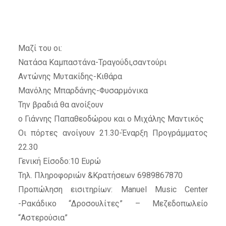
Μαζί του οι:
Νατάσα Καμπαστάνα-Τραγούδι,σαντούρι
Αντώνης Μυτακίδης-Κιθάρα
Μανόλης Μπαρδάνης-Φυσαρμόνικα
Την βραδιά θα ανοίξουν
ο Γιάννης Παπαθεοδώρου και ο Μιχάλης Μαντικός
Οι πόρτες ανοίγουν 21.30-Έναρξη Προγράμματος
22.30
Γενική Είσοδο:10 Ευρώ
Τηλ. Πληροφοριών &Κρατήσεων 6989867870
Προπώληση εισιτηρίων: Manuel Music Center
-Ρακάδικο “Δροσουλίτες” – Μεζεδοπωλείο
“Αστερούσια”