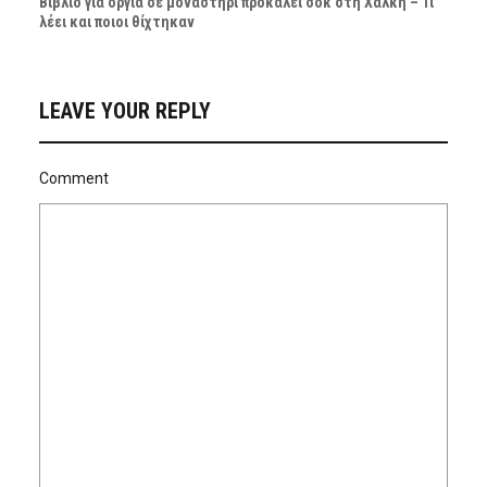
Βιβλίο για όργια σε μοναστήρι προκαλεί σοκ στη Χάλκη – Τι
λέει και ποιοι θίχτηκαν
LEAVE YOUR REPLY
Comment