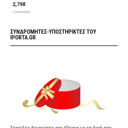
2,798
Comments
ΣΥΝΔΡΟΜΗΤΈΣ-ΥΠΟΣΤΗΡΙΚΤΈΣ ΤΟΥ
IPORTA.GR
Στηρίξτε-
Ενισχύστε
την iΠόρτα με τη δική σας