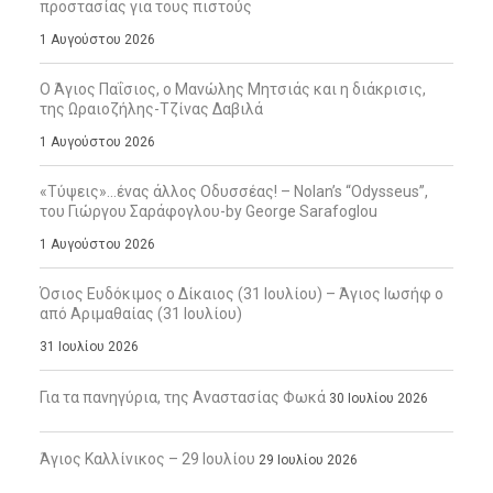
προστασίας για τους πιστούς
1 Αυγούστου 2026
Ο Άγιος Παΐσιος, ο Μανώλης Μητσιάς και η διάκρισις,
της Ωραιοζήλης-Τζίνας Δαβιλά
1 Αυγούστου 2026
«Τύψεις»…ένας άλλος Οδυσσέας! – Nolan’s “Odysseus”,
του Γιώργου Σαράφογλου-by George Sarafoglou
1 Αυγούστου 2026
Όσιος Ευδόκιμος ο Δίκαιος (31 Ιουλίου) – Άγιος Ιωσήφ ο
από Αριμαθαίας (31 Ιουλίου)
31 Ιουλίου 2026
Για τα πανηγύρια, της Αναστασίας Φωκά
30 Ιουλίου 2026
Άγιος Καλλίνικος – 29 Ιουλίου
29 Ιουλίου 2026