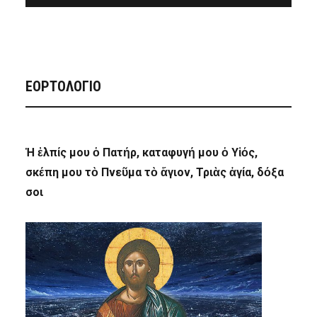
ΕΟΡΤΟΛΟΓΙΟ
Ἡ ἐλπίς μου ὁ Πατήρ, καταφυγή μου ὁ Υἱός,
σκέπη μου τὸ Πνεῦμα τὸ ἅγιον, Τριὰς ἁγία, δόξα
σοι