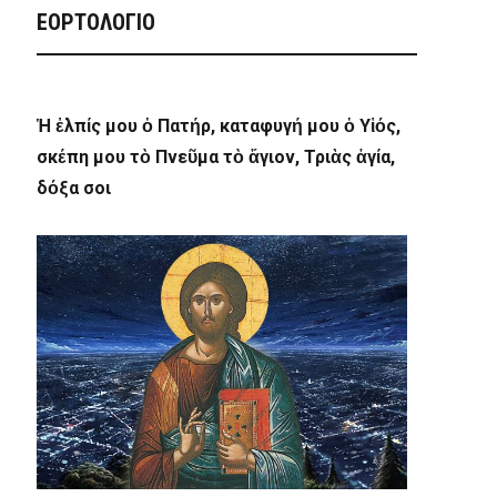
ΕΟΡΤΟΛΟΓΙΟ
Ἡ ἐλπίς μου ὁ Πατήρ, καταφυγή μου ὁ Υἱός,
σκέπη μου τὸ Πνεῦμα τὸ ἅγιον, Τριὰς ἁγία,
δόξα σοι