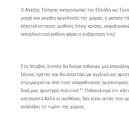
Ο Αλέξης Τσίπρας εκπροσωπεί την Ελλάδα ως Σύνολ
μικρή και μεγάλη εργοδοσία της χώρας, η μεσαία τά
εξευτελιστικούς μισθούς λόγω κρίσης, κεφαλαιακ
αποκλειστική ευθύνη φέρει η κυβέρνηση του).
Στο Νταβός λοιπόν θα δούμε πιθανώς μια επανάληψ
ξένους ηγέτες και θα απαντάει με αγγλικά ως αρι
στριμώχνεται από τους υπερεθνικούς οργανισμούς 
δική μας αριστερή πολιτική “” .Πιθανολογώ ότι κάτ
κατανοητό.Αλλά οι συνθήκες δεν είναι αυτές που ο
αναλάβει το τιμόνι της χώρας.