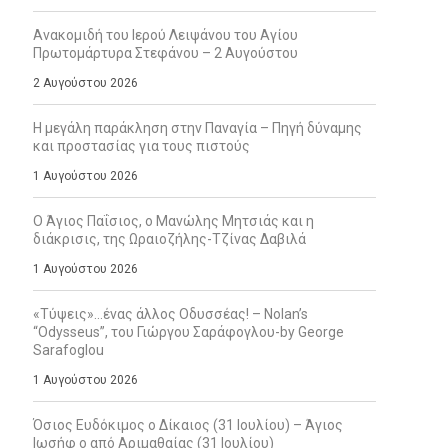
Ανακομιδή του Ιερού Λειψάνου του Αγίου
Πρωτομάρτυρα Στεφάνου – 2 Αυγούστου
2 Αυγούστου 2026
Η μεγάλη παράκληση στην Παναγία – Πηγή δύναμης
και προστασίας για τους πιστούς
1 Αυγούστου 2026
Ο Άγιος Παΐσιος, ο Μανώλης Μητσιάς και η
διάκρισις, της Ωραιοζήλης-Τζίνας Δαβιλά
1 Αυγούστου 2026
«Τύψεις»…ένας άλλος Οδυσσέας! – Nolan’s
“Odysseus”, του Γιώργου Σαράφογλου-by George
Sarafoglou
1 Αυγούστου 2026
Όσιος Ευδόκιμος ο Δίκαιος (31 Ιουλίου) – Άγιος
Ιωσήφ ο από Αριμαθαίας (31 Ιουλίου)