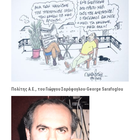
Πολίτης Α.Ε., του Γιώργου Σαράφογλου-George Sarafoglou