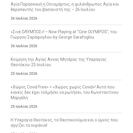
Αγία Παρασκευή η Οσιομάρτυς, η φιλάνθρωπος Αγία και
θεραπευτής του βασανιστή της – 26 Ιουλίου
26 Ιουλίου 2026
«Σινέ ΟΛΥΜΠΟΣ»! – Now Playing at “Cine OLYMPOS”, του
Γιώργου Σαράφογλου-by George Sarafoglou
26 Ιουλίου 2026
Κοίμηση της Αγίας Άννας Μητέρας της Υπεραγίας
Θεοτόκου-25 Ιουλίου
25 Ιουλίου 2026
«Χώρος Covid Free» = «Χώρος χωρίς Covid»! Αυτό που
κανείς δεν έχει τολμήσει να ρωτήσει, του Κωνσταντίνου
Μαργέλη
25 Ιουλίου 2026
Η Υπεραγία Θεοτόκος, τα Θεοτοκονύμια και ο ύμνος που
αγγίζει τα ουράνια!