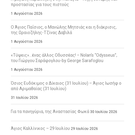
προστασίας για τους πιστούς
1 Αυγούστου 2026
Ο Άγιος Παΐσιος, ο Μανώλης Μητσιάς και η διάκρισις,
της Ωραιοζήλης-Τζίνας Δαβιλά
1 Αυγούστου 2026
«Τύψεις»…ένας άλλος Οδυσσέας! – Nolan’s “Odysseus”,
του Γιώργου Σαράφογλου-by George Sarafoglou
1 Αυγούστου 2026
Όσιος Ευδόκιμος ο Δίκαιος (31 Ιουλίου) – Άγιος Ιωσήφ ο
από Αριμαθαίας (31 Ιουλίου)
31 Ιουλίου 2026
Για τα πανηγύρια, της Αναστασίας Φωκά
30 Ιουλίου 2026
Άγιος Καλλίνικος – 29 Ιουλίου
29 Ιουλίου 2026