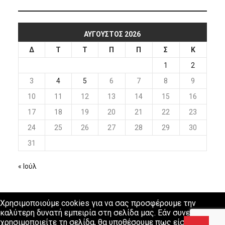
ΑΎΓΟΥΣΤΟΣ 2026
Δ
Τ
Τ
Π
Π
Σ
Κ
1
2
3
4
5
6
7
8
9
10
11
12
13
14
15
16
17
18
19
20
21
22
23
24
25
26
27
28
29
30
31
« Ιούλ
Χρησιμοποιούμε cookies για να σας προσφέρουμε την
καλύτερη δυνατή εμπειρία στη σελίδα μας. Εάν συνεχίσετε να
χρησιμοποιείτε τη σελίδα, θα υποθέσουμε πως είστε