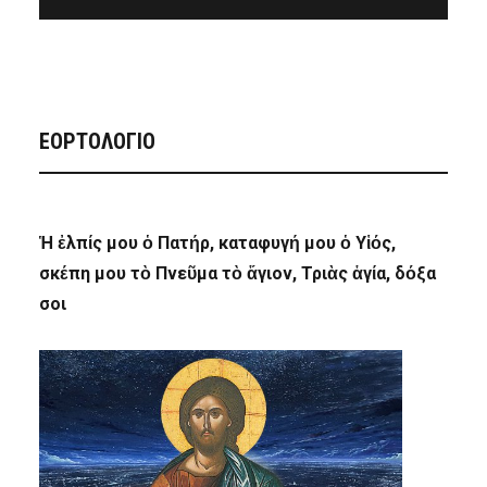
ΕΟΡΤΟΛΟΓΙΟ
Ἡ ἐλπίς μου ὁ Πατήρ, καταφυγή μου ὁ Υἱός,
σκέπη μου τὸ Πνεῦμα τὸ ἅγιον, Τριὰς ἁγία, δόξα
σοι