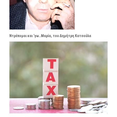
Ντρέπομαι και ‘γω…Μαρία, του Δημήτρη Κατσούλα