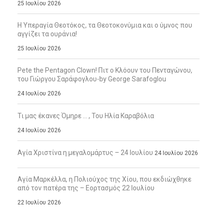
25 Ιουλίου 2026
Η Υπεραγία Θεοτόκος, τα Θεοτοκονύμια και ο ύμνος που
αγγίζει τα ουράνια!
25 Ιουλίου 2026
Pete the Pentagon Clown! Πιτ ο Κλόουν του Πενταγώνου,
του Γιώργου Σαράφογλου-by George Sarafoglou
24 Ιουλίου 2026
Τι μας έκανες Όμηρε … , Του Ηλία Καραβόλια
24 Ιουλίου 2026
Αγία Χριστίνα η μεγαλομάρτυς – 24 Ιουλίου
24 Ιουλίου 2026
Αγία Μαρκέλλα, η Πολιούχος της Χίου, που εκδιώχθηκε
από τον πατέρα της – Εορτασμός 22 Ιουλίου
22 Ιουλίου 2026