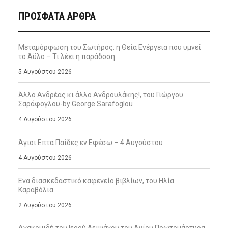
ΠΡΌΣΦΑΤΑ ΆΡΘΡΑ
Μεταμόρφωση του Σωτήρος: η Θεία Ενέργεια που υμνεί
το Άϋλο – Τι λέει η παράδοση
5 Αυγούστου 2026
Άλλο Ανδρέας κι άλλο Ανδρουλάκης!, του Γιώργου
Σαράφογλου-by George Sarafoglou
4 Αυγούστου 2026
Άγιοι Επτά Παίδες εν Εφέσω – 4 Αυγούστου
4 Αυγούστου 2026
Ενα διασκεδαστικό καφενείο βιβλίων, του Ηλία
Καραβόλια
2 Αυγούστου 2026
Ανακομιδή του Ιερού Λειψάνου του Αγίου Πρωτομάρτυρα