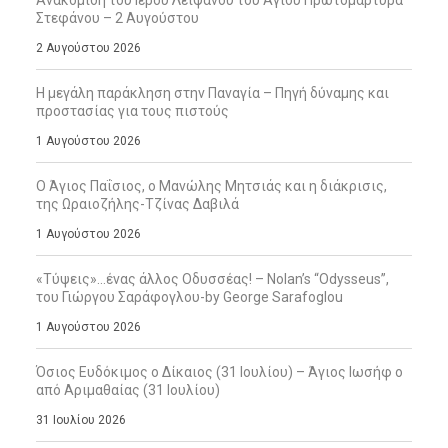
Στεφάνου – 2 Αυγούστου
2 Αυγούστου 2026
Η μεγάλη παράκληση στην Παναγία – Πηγή δύναμης και
προστασίας για τους πιστούς
1 Αυγούστου 2026
Ο Άγιος Παΐσιος, ο Μανώλης Μητσιάς και η διάκρισις,
της Ωραιοζήλης-Τζίνας Δαβιλά
1 Αυγούστου 2026
«Τύψεις»…ένας άλλος Οδυσσέας! – Nolan’s “Odysseus”,
του Γιώργου Σαράφογλου-by George Sarafoglou
1 Αυγούστου 2026
Όσιος Ευδόκιμος ο Δίκαιος (31 Ιουλίου) – Άγιος Ιωσήφ ο
από Αριμαθαίας (31 Ιουλίου)
31 Ιουλίου 2026