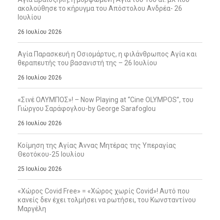
ακολούθησε το κήρυγμα του Απόστολου Ανδρέα- 26
Ιουλίου
26 Ιουλίου 2026
Αγία Παρασκευή η Οσιομάρτυς, η φιλάνθρωπος Αγία και
θεραπευτής του βασανιστή της – 26 Ιουλίου
26 Ιουλίου 2026
«Σινέ ΟΛΥΜΠΟΣ»! – Now Playing at “Cine OLYMPOS”, του
Γιώργου Σαράφογλου-by George Sarafoglou
26 Ιουλίου 2026
Κοίμηση της Αγίας Άννας Μητέρας της Υπεραγίας
Θεοτόκου-25 Ιουλίου
25 Ιουλίου 2026
«Χώρος Covid Free» = «Χώρος χωρίς Covid»! Αυτό που
κανείς δεν έχει τολμήσει να ρωτήσει, του Κωνσταντίνου
Μαργέλη