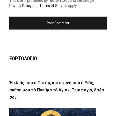
This site is protected by reCAPTCHA and the Google
Privacy Policy
and
Terms of Service
apply.
ΕΟΡΤΟΛΟΓΙΟ
Ἡ ἐλπίς μου ὁ Πατήρ, καταφυγή μου ὁ Υἱός,
σκέπη μου τὸ Πνεῦμα τὸ ἅγιον, Τριὰς ἁγία, δόξα
σοι